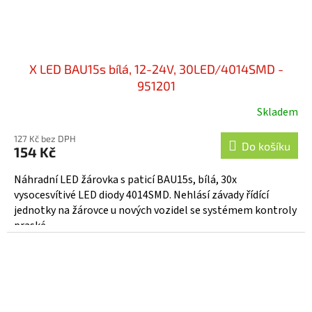
X LED BAU15s bílá, 12-24V, 30LED/4014SMD -
951201
Skladem
127 Kč bez DPH
Do košíku
154 Kč
Náhradní LED žárovka s paticí BAU15s, bílá, 30x
vysocesvítivé LED diody 4014SMD. Nehlásí závady řídící
jednotky na žárovce u nových vozidel se systémem kontroly
praské...