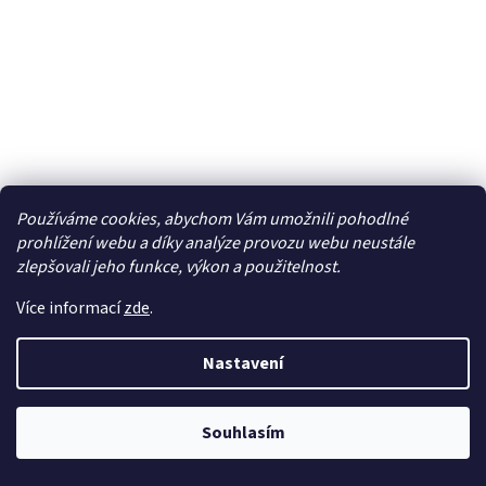
Používáme cookies, abychom Vám umožnili pohodlné
prohlížení webu a díky analýze provozu webu neustále
x CREE LED BAU15S 12-24V, 30W (6x5W) bílá -
zlepšovali jeho funkce, výkon a použitelnost.
95C-BAU15S-30W
Více informací
zde
.
Skladem
Nastavení
306 Kč bez DPH
Do košíku
370 Kč
Nová generace LED autožárovek s paticí BAU15S, bílá, 6x
Souhlasím
super svítivý LED čip CREE XBD 5 W + rozptylová krycí čočka.
Vlastnosti: • vynikající do vozidel, kde dochází...