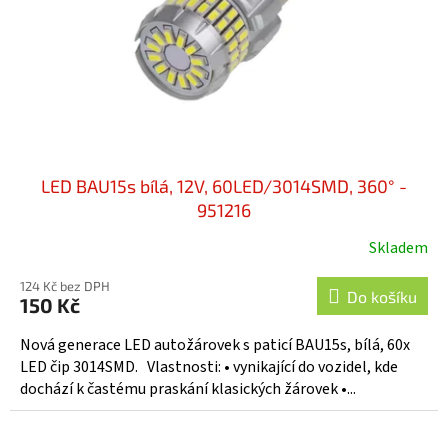
o
d
u
k
t
ů
LED BAU15s bílá, 12V, 60LED/3014SMD, 360° -
951216
Skladem
124 Kč bez DPH
Do košíku
150 Kč
Nová generace LED autožárovek s paticí BAU15s, bílá, 60x
LED čip 3014SMD. Vlastnosti: • vynikající do vozidel, kde
dochází k častému praskání klasických žárovek •...