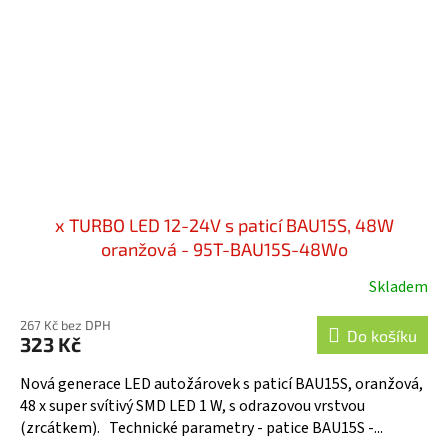
x TURBO LED 12-24V s paticí BAU15S, 48W
oranžová - 95T-BAU15S-48Wo
Skladem
267 Kč bez DPH
Do košíku
323 Kč
Nová generace LED autožárovek s paticí BAU15S, oranžová,
48 x super svítivý SMD LED 1 W, s odrazovou vrstvou
(zrcátkem). Technické parametry - patice BAU15S -...