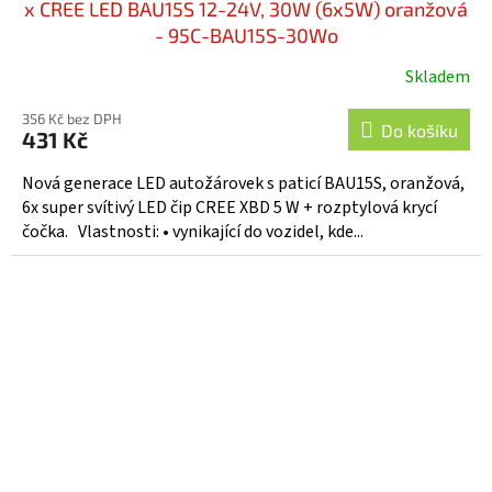
x CREE LED BAU15S 12-24V, 30W (6x5W) oranžová
- 95C-BAU15S-30Wo
Skladem
356 Kč bez DPH
Do košíku
431 Kč
Nová generace LED autožárovek s paticí BAU15S, oranžová,
6x super svítivý LED čip CREE XBD 5 W + rozptylová krycí
čočka. Vlastnosti: • vynikající do vozidel, kde...