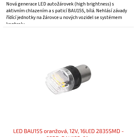
Nová generace LED autožárovek (high brightness) s
aktivním chlazením a s paticí BAU15S, bílá. Nehlásí závady
řídící jednotky na žárovce u nových vozidel se systémem
kontroly...
LED BAU15S oranžová, 12V, 16LED 2835SMD -