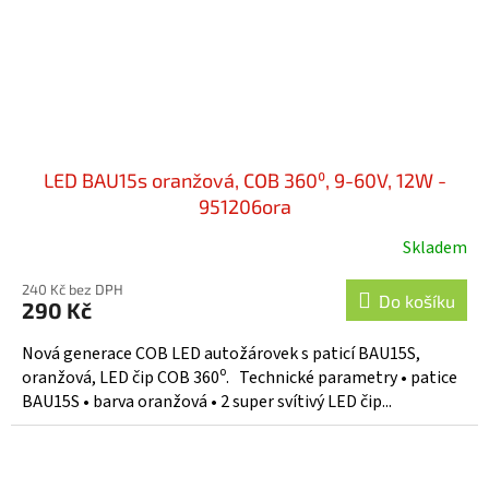
LED BAU15s oranžová, COB 360⁰, 9-60V, 12W -
951206ora
Skladem
240 Kč bez DPH
Do košíku
290 Kč
Nová generace COB LED autožárovek s paticí BAU15S,
oranžová, LED čip COB 360⁰. Technické parametry • patice
BAU15S • barva oranžová • 2 super svítivý LED čip...