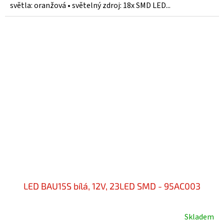
5
světla: oranžová • světelný zdroj: 18x SMD LED...
hvězdiček.
LED BAU15S bílá, 12V, 23LED SMD - 95AC003
Skladem