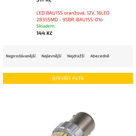
LED BAU15S oranžová, 12V, 16LED
2835SMD - 95BR-BAU15S-01o
Skladem
144 Kč
Ř
a
Nejprodávanější
Nejlevnější
Nejdražší
Abecedně
z
e
n
OTEVŘÍT FILTR
í
p
V
r
ý
o
p
d
i
u
s
k
p
t
r
ů