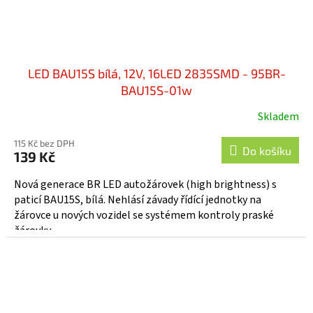
LED BAU15S bílá, 12V, 16LED 2835SMD - 95BR-
BAU15S-01w
Skladem
115 Kč bez DPH
Do košíku
139 Kč
Nová generace BR LED autožárovek (high brightness) s
paticí BAU15S, bílá. Nehlásí závady řídící jednotky na
žárovce u nových vozidel se systémem kontroly praské
žárovky....