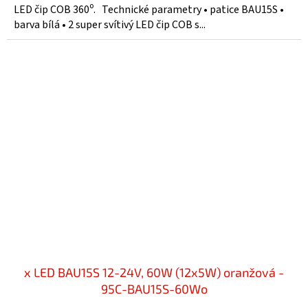
LED čip COB 360⁰. Technické parametry • patice BAU15S •
barva bílá • 2 super svítivý LED čip COB s...
x LED BAU15S 12-24V, 60W (12x5W) oranžová -
95C-BAU15S-60Wo