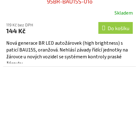
95BR-BAU15S-01o
Skladem
119 Kč bez DPH
Do košíku
144 Kč
Nová generace BR LED autožárovek (high brightness) s
paticí BAU15S, oranžová. Nehlásí závady řídící jednotky na
žárovce u nových vozidel se systémem kontroly praské
žárovky....