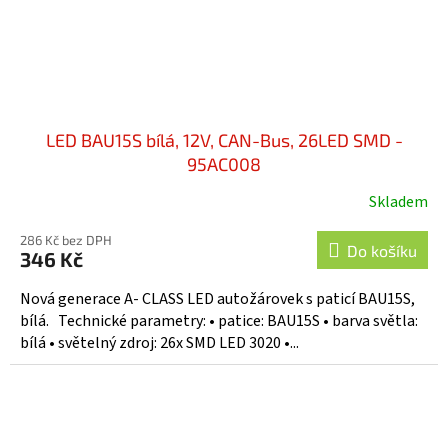
LED BAU15S bílá, 12V, CAN-Bus, 26LED SMD -
95AC008
Skladem
286 Kč bez DPH
Do košíku
346 Kč
Nová generace A- CLASS LED autožárovek s paticí BAU15S,
bílá. Technické parametry: • patice: BAU15S • barva světla:
bílá • světelný zdroj: 26x SMD LED 3020 •...