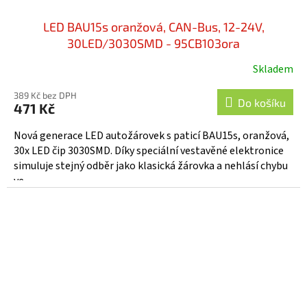
LED BAU15s oranžová, CAN-Bus, 12-24V,
30LED/3030SMD - 95CB103ora
Skladem
389 Kč bez DPH
Do košíku
471 Kč
Nová generace LED autožárovek s paticí BAU15s, oranžová,
30x LED čip 3030SMD. Díky speciální vestavěné elektronice
simuluje stejný odběr jako klasická žárovka a nehlásí chybu
ve...