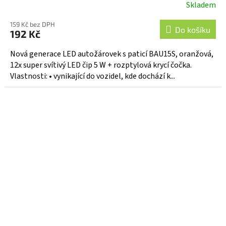
Skladem
159 Kč bez DPH
Do košíku
192 Kč
Nová generace LED autožárovek s paticí BAU15S, oranžová,
12x super svítivý LED čip 5 W + rozptylová krycí čočka.
Vlastnosti: • vynikající do vozidel, kde dochází k...