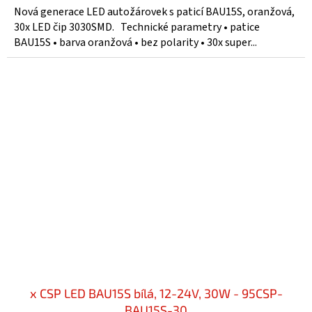
Nová generace LED autožárovek s paticí BAU15S, oranžová,
30x LED čip 3030SMD. Technické parametry • patice
BAU15S • barva oranžová • bez polarity • 30x super...
x CSP LED BAU15S bílá, 12-24V, 30W - 95CSP-
BAU15S-30