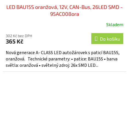
LED BAU15S oranžová, 12V, CAN-Bus, 26LED SMD -
95AC008ora
Skladem
302 Kč bez DPH
Do košíku
365 Kč
Nová generace A- CLASS LED autožárovek s paticí BAU15S,
oranžová. Technické parametry: • patice: BAU15S • barva
světla: oranžová • světelný zdroj: 26x SMD LED...