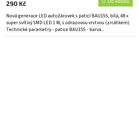
Do košíku
290 Kč
Nová generace LED autožárovek s paticí BAU15S, bílá, 48 x
super svítivý SMD LED 1 W, s odrazovou vrstvou (zrcátkem).
Technické parametry - patice BAU15S - barva...