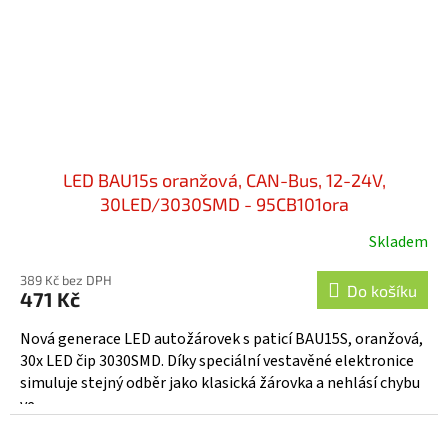
LED BAU15s oranžová, CAN-Bus, 12-24V,
30LED/3030SMD - 95CB101ora
Skladem
389 Kč bez DPH
Do košíku
471 Kč
Nová generace LED autožárovek s paticí BAU15S, oranžová,
30x LED čip 3030SMD. Díky speciální vestavěné elektronice
simuluje stejný odběr jako klasická žárovka a nehlásí chybu
ve...