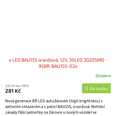
x LED BAU15S oranžová, 12V, 30LED 3020SMD -
95BR-BAU15S-02o
Skladem
232 Kč bez DPH
Do košíku
281 Kč
Nová generace BR LED autožárovek (high brightness) s
aktivním chlazením a s paticí BAU15S, oranžová. Nehlásí
závady řídící jednotky na žárovce u nových vozidel se