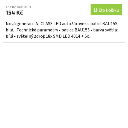
127 Kč bez DPH
Do košíku
154 Kč
Nová generace A- CLASS LED autožárovek s paticí BAU15S,
bílá. Technické parametry • patice BAU15S • barva světla:
bílá • světelný zdroj: 18x SMD LED 4014 + 5x...