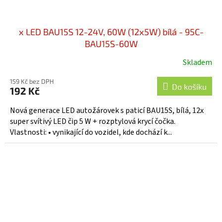
x LED BAU15S 12-24V, 60W (12x5W) bílá - 95C-
BAU15S-60W
Skladem
159 Kč bez DPH
Do košíku
192 Kč
Nová generace LED autožárovek s paticí BAU15S, bílá, 12x
super svítivý LED čip 5 W + rozptylová krycí čočka.
Vlastnosti: • vynikající do vozidel, kde dochází k...