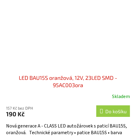
LED BAU15S oranžová, 12V, 23LED SMD -
95AC003ora
Skladem
Průměrné
hodnocení
157 Kč bez DPH
produktu
Do košíku
190 Kč
je
4,3
Nová generace A - CLASS LED autožárovek s paticí BAU15S,
z
oranžová. Technické parametry • patice BAU15S • barva