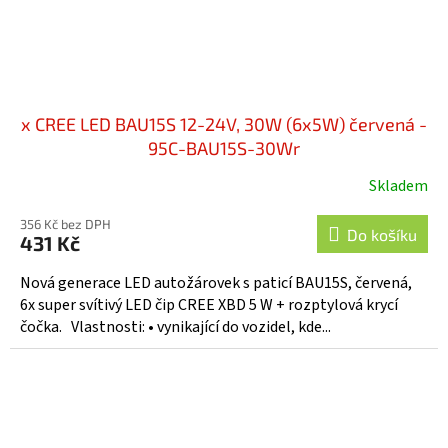
x CREE LED BAU15S 12-24V, 30W (6x5W) červená -
95C-BAU15S-30Wr
Skladem
356 Kč bez DPH
Do košíku
431 Kč
Nová generace LED autožárovek s paticí BAU15S, červená,
6x super svítivý LED čip CREE XBD 5 W + rozptylová krycí
čočka. Vlastnosti: • vynikající do vozidel, kde...