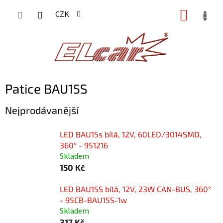
Přejít
NÁKUP
CZK
na
KOŠÍK
obsah
Patice BAU15S
Nejprodávanější
LED BAU15s bílá, 12V, 60LED/3014SMD,
360° - 951216
Skladem
150 Kč
LED BAU15S bílá, 12V, 23W CAN-BUS, 360°
- 95CB-BAU15S-1w
Skladem
317 Kč