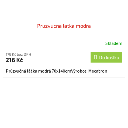
Pruzvucna latka modra
Skladem
179 Kč bez DPH
Do košíku
216 Kč
Průzvučná látka modrá 70x140cmVýrobce: Mecatron