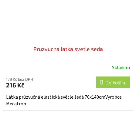
Pruzvucna latka svetle seda
Skladem
179 Kč bez DPH
Do košíku
216 Kč
Látka průzvučná elastická světle šedá 70x140cmVýrobce:
Mecatron