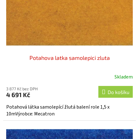
o
d
u
k
t
ů
Potahova latka samolepici zluta
Skladem
3 877 Kč bez DPH
Do košíku
4 691 Kč
Potahová látka samolepící žlutá balení role 1,5 x
10mVýrobce: Mecatron