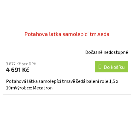
Potahova latka samolepici tm.seda
Dočasně nedostupné
3 877 Kč bez DPH
Do košíku
4 691 Kč
Potahová látka samolepící tmavě šedá balení role 1,5 x
10mVýrobce: Mecatron