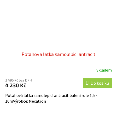
Potahova latka samolepici antracit
Skladem
3 496 Kč bez DPH
Do košíku
4 230 Kč
Potahová látka samolepící antracit balení role 1,5 x
10mVýrobce: Mecatron