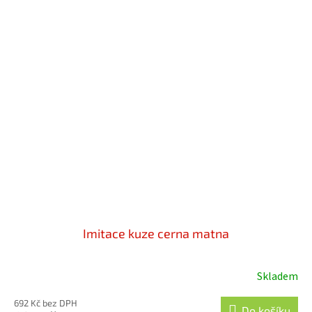
Imitace kuze cerna matna
Skladem
692 Kč bez DPH
Do košíku