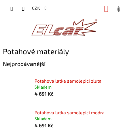
Přejít
NÁKUP
CZK
na
KOŠÍK
obsah
Potahové materiály
Nejprodávanější
Potahova latka samolepici zluta
Skladem
4 691 Kč
Potahova latka samolepici modra
Skladem
4 691 Kč