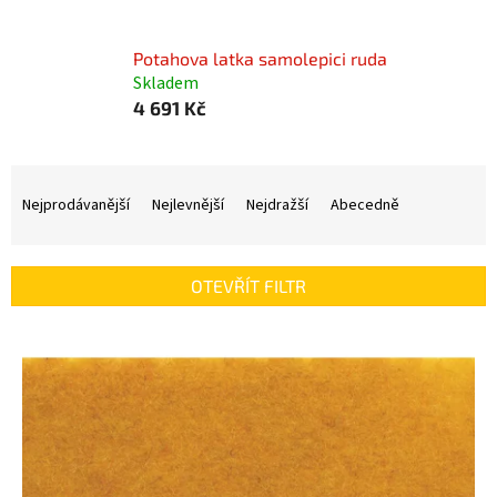
Potahova latka samolepici ruda
Skladem
4 691 Kč
Ř
a
Nejprodávanější
Nejlevnější
Nejdražší
Abecedně
z
e
n
OTEVŘÍT FILTR
í
p
V
r
ý
o
p
d
i
u
s
k
p
t
r
ů