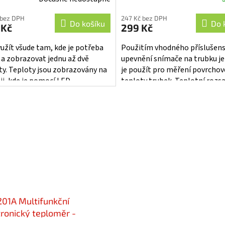
ěrné
cení
 bez DPH
247 Kč bez DPH
ktu
Do košíku
Do 
 Kč
299 Kč
yužít všude tam, kde je potřeba
Použitím vhodného příslušens
 a zobrazovat jednu až dvě
upevnění snímače na trubku j
ty. Teploty jsou zobrazovány na
je použít pro měření povrchov
iček.
ji, kde je pomocí LED
teploty trubek. Teplotní rozs
ováno, ze kterého snímače je
použití snímače je -25 °C až +10
ně...
01A Multifunkční
tronický teploměr -
otron