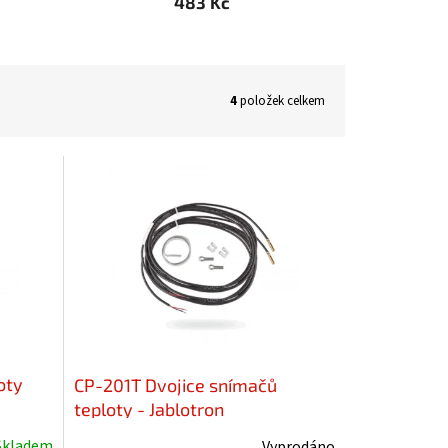
483 Kč
4
položek celkem
oty
CP-201T Dvojice snímačů
teploty - Jablotron
Skladem
Vyprodáno