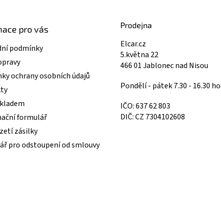
Prodejna
mace pro vás
Elcar.cz
ní podmínky
5.května 22
opravy
466 01 Jablonec nad Nisou
ky ochrany osobních údajů
Pondělí - pátek 7.30 - 16.30 ho
ty
skladem
IČO: 637 62 803
DIČ: CZ 7304102608
ační formulář
etí zásilky
ář pro odstoupení od smlouvy