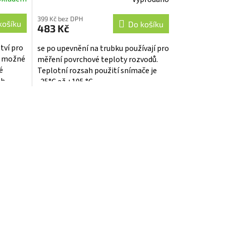
Průměrné
hodnocení
399 Kč bez DPH
produktu
košíku
Do košíku
483 Kč
je
5,0
tví pro
se po upevnění na trubku používají pro
z
e možné
měření povrchové teploty rozvodů.
5
é
Teplotní rozsah použití snímače je
hvězdiček.
ah
-25°C až +105 °C.
5 °C a...