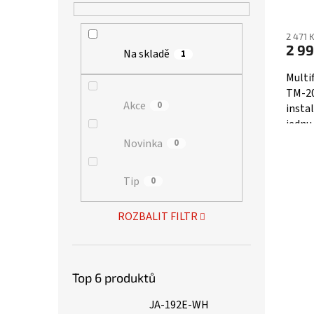
Prům
hodno
2 471 
produ
2 99
Na skladě
1
je
5,0
Multi
z
TM-20
5
Akce
0
insta
hvězd
jednu
sepnu
Novinka
0
je...
Tip
0
ROZBALIT FILTR
Top 6 produktů
JA-192E-WH