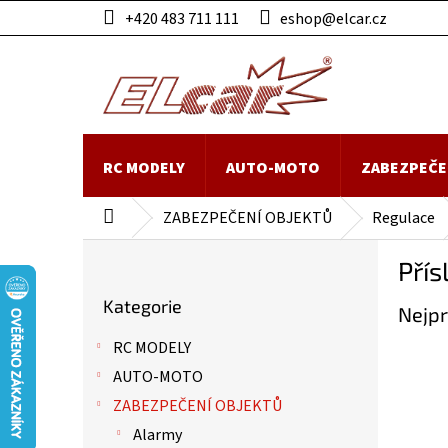
Přejít
+420 483 711 111
eshop@elcar.cz
na
obsah
RC MODELY
AUTO-MOTO
ZABEZPEČE
ZABEZPEČENÍ OBJEKTŮ
Regulace
Domů
P
Přís
o
Přeskočit
s
Kategorie
kategorie
Nejpr
t
r
RC MODELY
a
AUTO-MOTO
n
n
ZABEZPEČENÍ OBJEKTŮ
í
Alarmy