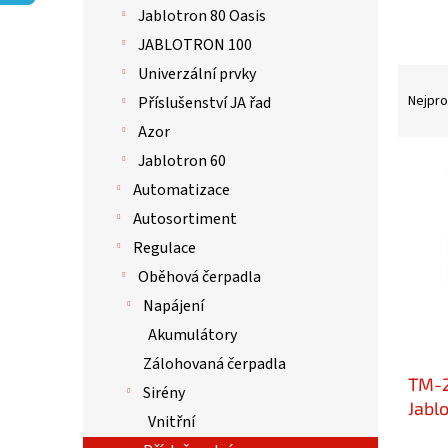
p
Jablotron 80 Oasis
a
n
JABLOTRON 100
e
Univerzální prvky
Ř
l
a
Nejpro
Příslušenství JA řad
z
Azor
e
Jablotron 60
n
V
í
ý
Automatizace
p
p
Autosortiment
r
i
Regulace
o
s
d
p
Oběhová čerpadla
u
r
Napájení
k
o
Akumulátory
t
d
ů
u
Zálohovaná čerpadla
TM-2
k
Sirény
t
Jabl
Vnitřní
ů