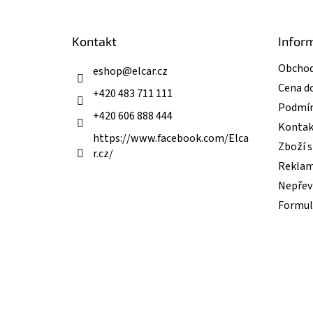
a
t
Kontakt
Infor
í
Obchod
eshop
@
elcar.cz
Cena d
+420 483 711 111
Podmín
+420 606 888 444
Kontak
https://www.facebook.com/Elca
Zboží 
r.cz/
Reklam
Nepřevz
Formul