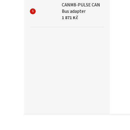
CANM8-PULSE CAN
Bus adapter
1 871 Kč
Z
á
p