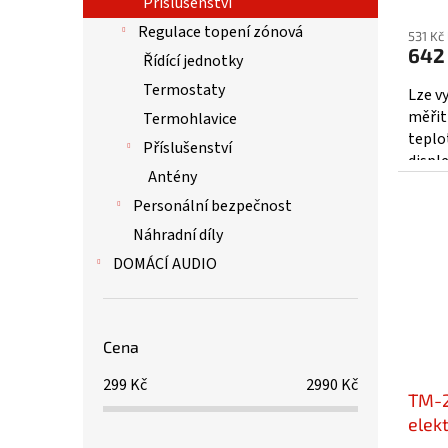
Prům
Příslušenství
hodno
Regulace topení zónová
531 Kč
produ
642
Řídící jednotky
je
5,0
Termostaty
Lze v
z
měřit
Termohlavice
5
teplo
Příslušenství
hvězd
disple
Antény
indik
aktuál
Personální bezpečnost
Náhradní díly
DOMÁCÍ AUDIO
Cena
299
Kč
2990
Kč
TM-2
elek
Jabl