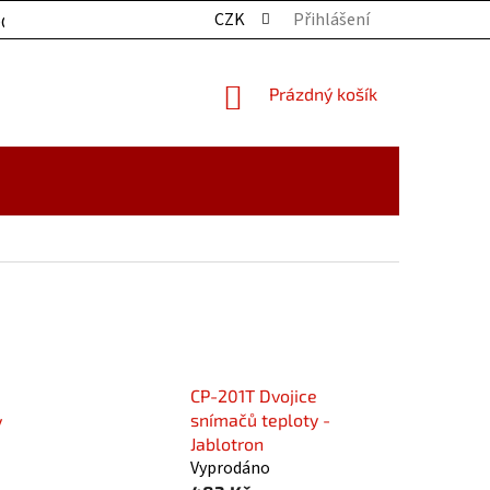
CZK
Přihlášení
OCHRANY OSOBNÍCH ÚDAJŮ
KONTAKTY
ZBOŽÍ SKLADE
NÁKUPNÍ
Prázdný košík
KOŠÍK
CP-201T Dvojice
snímačů teploty -
y
Jablotron
Vyprodáno