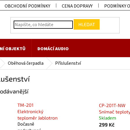
OBCHODNÍ PODMÍNKY
CENA DOPRAVY
PODMÍNKY 
HLEDAT
NÍ OBJEKTŮ
DOMÁCÍ AUDIO
Oběhová čerpadla
Příslušenství
lušenství
odávanější
TM-201
CP-201T-NW
Elektronický
Snímač teplot
Skladem
teploměr Jablotron
Dočasně
299 Kč