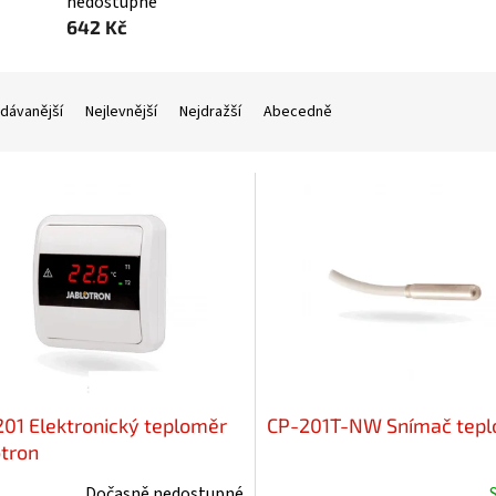
nedostupné
642 Kč
dávanější
Nejlevnější
Nejdražší
Abecedně
01 Elektronický teploměr
CP-201T-NW Snímač tepl
otron
Dočasně nedostupné