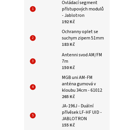
Ovládací segment
přístupových modulů
- Jablotron
192 Kč
Ochranny oplet se
suchym zipem 51mm
183 Kč
Antenni svod AM/FM
7m
150 Kč
MGB uni AM-FM
anténa gumová v
kloubu 34cm - 61012
265 Kč
JA-196J - Duální
přívěsek LF-HF UID -
JABLOTRON
155 Kč