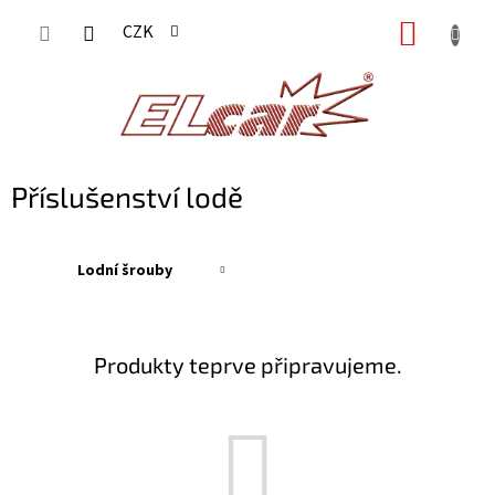
Přejít
NÁKUP
CZK
na
KOŠÍK
obsah
Příslušenství lodě
Lodní šrouby
Produkty teprve připravujeme.