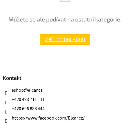
Můžete se ale podívat na ostatní kategorie.
ZPĚT DO OBCHODU
Z
á
p
a
Kontakt
t
í
eshop
@
elcar.cz
+420 483 711 111
+420 606 888 444
https://www.facebook.com/Elcar.cz/