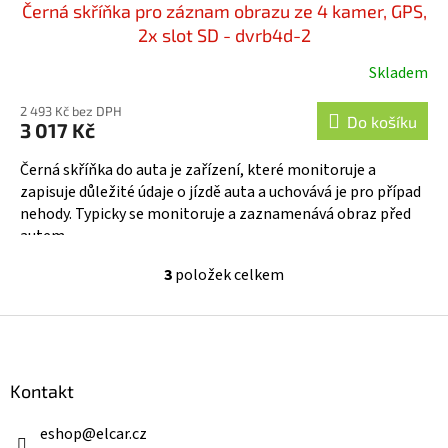
Černá skříňka pro záznam obrazu ze 4 kamer, GPS,
2x slot SD - dvrb4d-2
Skladem
2 493 Kč bez DPH
Do košíku
3 017 Kč
Černá skříňka do auta je zařízení, které monitoruje a
zapisuje důležité údaje o jízdě auta a uchovává je pro případ
nehody. Typicky se monitoruje a zaznamenává obraz před
autem...
3
položek celkem
O
v
l
Z
á
á
d
p
a
a
Kontakt
c
t
í
í
eshop
@
elcar.cz
p