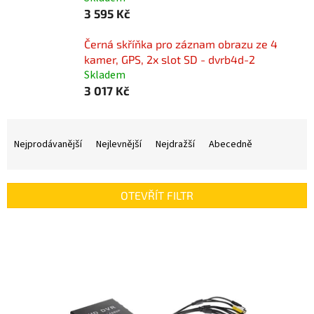
3 595 Kč
Černá skříňka pro záznam obrazu ze 4
kamer, GPS, 2x slot SD - dvrb4d-2
Skladem
3 017 Kč
Ř
a
Nejprodávanější
Nejlevnější
Nejdražší
Abecedně
z
e
n
OTEVŘÍT FILTR
í
p
V
r
ý
o
p
d
i
u
s
k
p
t