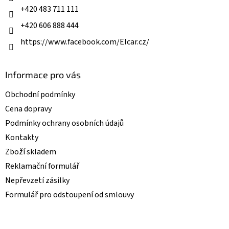
r
+420 483 711 111
v
k
+420 606 888 444
y
v
https://www.facebook.com/Elcar.cz/
ý
p
i
Informace pro vás
s
u
Obchodní podmínky
Cena dopravy
Podmínky ochrany osobních údajů
Kontakty
Zboží skladem
Reklamační formulář
Nepřevzetí zásilky
Formulář pro odstoupení od smlouvy