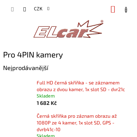
Přejít
NÁKUP
CZK
na
KOŠÍK
obsah
Pro 4PIN kamery
Nejprodávanější
Full HD černá skříňka - se záznamem
obrazu z dvou kamer, 1x slot SD - dvr21c
Skladem
1 682 Kč
Černá skříňka pro záznam obrazu až
1080P ze 4 kamer, 1x slot SD, GPS -
dvrb41c-10
Skladem