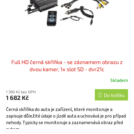
r
ů
o
d
u
k
t
ů
Full HD černá skříňka - se záznamem obrazu z
dvou kamer, 1x slot SD - dvr21c
Skladem
1 390 Kč bez DPH
Do košíku
1 682 Kč
Černá skříňka do auta je zařízení, které monitoruje a
zapisuje důležité údaje o jízdě auta a uchovává je pro případ
nehody. Typicky se monitoruje a zaznamenává obraz před
autem...