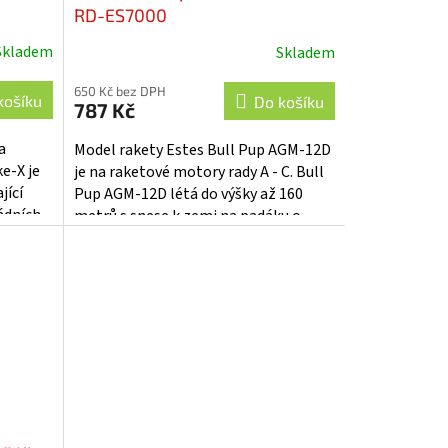
RD-ES7000
Skladem
Skladem
650 Kč bez DPH
košíku
Do košíku
787 Kč
a
Model rakety Estes Bull Pup AGM-12D
e-X je
je na raketové motory rady A - C. Bull
jící
Pup AGM-12D létá do výšky až 160
ádních
metrů s snese k zemi na padáku o
ůže...
průměru 30,5 cm. Bull Pup AGM-12D
je...