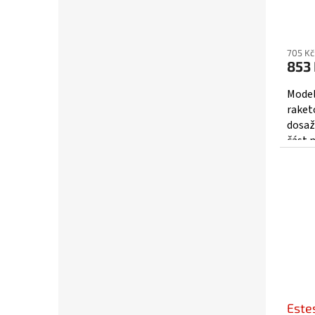
705 Kč
853
Model
raket
dosaž
část 
stabil
zamíří
Este