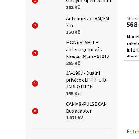
suchym zipem 51mm
183 Kč
Antenni svod AM/FM
469 Kč
568
7m
150 Kč
Model
MGB uni AM-FM
raket
anténa gumová v
futur
kloubu 34cm - 61012
dlouh
265 Kč
k zemi
JA-196J - Duální
přívěsek LF-HF UID -
JABLOTRON
155 Kč
CANM8-PULSE CAN
Bus adapter
1 871 Kč
Este