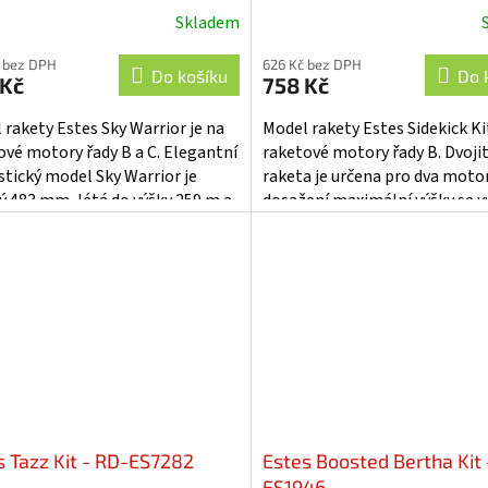
Skladem
 bez DPH
626 Kč bez DPH
Do košíku
Do 
 Kč
758 Kč
 rakety Estes Sky Warrior je na
Model rakety Estes Sidekick Kit
ové motory řady B a C. Elegantní
raketové motory řady B. Dvoji
istický model Sky Warrior je
raketa je určena pro dva motor
ý 483 mm, létá do výšky 259 m a
dosažení maximální výšky se vy
 se snese díky padáku o...
obě špice se stuhami, které...
s Tazz Kit - RD-ES7282
Estes Boosted Bertha Kit 
ES1946