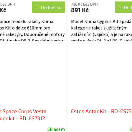
cení
 bez DPH
736 Kč bez DPH
ktu
Do košíku
Do 
 Kč
891 Kč
bnice modelu rakety Klima
Model Klima Cygnus Kit spadá
ox Kit o délce 610mm pro
kategorie raket s užitečným
né raketýry. Doporučené motory
zatížením (vajíčko) a je na ra
iček.
 C6-5 nebo D9-7. Speciální design
motory řady C6-3 až D9-7. Lét
žkových stabilizátorů pro vaši...
výšky až 280m, je dlouhý 690m
zemi se...
s Space Corps Vesta
Estes Antar Kit - RD-ES7
uder kit - RD-ES7312
Skladem