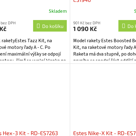
Skladem
 bez DPH
901 Kč bez DPH
Do košíku
Do 
 Kč
1 090 Kč
 raketyEstes Tazz Kit, na
Model rakety Estes Boosted B
ové motory řady A - C. Po
Kit, na raketové motory řady A
ení maximální výšky se odpojí
Raketa má dva stupně, po doh
motoru, čímž se uvolní klapka na
prvního se spodní část oddělí 
izátoru a raketa ve vývrtce
zažehne se druhý motor. Rake
 k...
Boosted...
s Hex-3 Kit - RD-ES7263
Estes Nike-X Kit - RD-ES