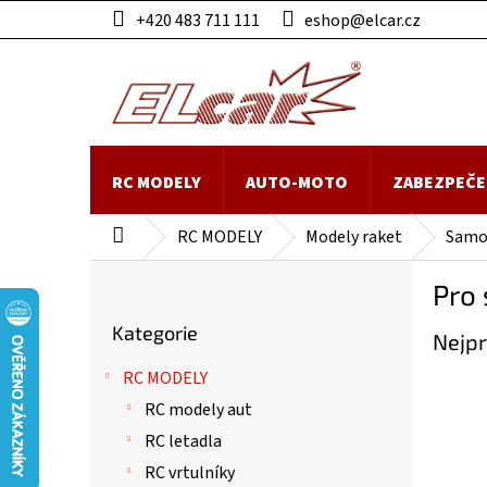
Přejít
+420 483 711 111
eshop@elcar.cz
na
obsah
RC MODELY
AUTO-MOTO
ZABEZPEČE
RC MODELY
Modely raket
Samo
Domů
P
Pro 
o
Přeskočit
s
Kategorie
kategorie
Nejpr
t
r
RC MODELY
a
RC modely aut
n
n
RC letadla
í
RC vrtulníky