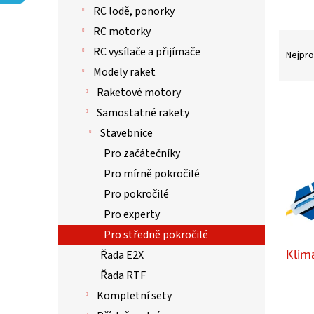
p
RC lodě, ponorky
a
n
RC motorky
Ř
e
RC vysílače a přijímače
a
Nejpro
l
z
Modely raket
e
Raketové motory
n
V
Samostatné rakety
í
ý
p
p
Stavebnice
r
i
Pro začátečníky
o
s
Pro mírně pokročilé
d
p
u
r
Pro pokročilé
k
o
Pro experty
t
d
Pro středně pokročilé
ů
u
Klim
k
Řada E2X
t
Řada RTF
ů
Kompletní sety
Prům