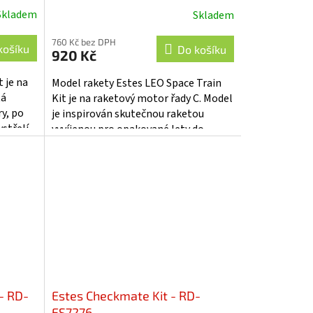
Skladem
Skladem
760 Kč bez DPH
košíku
Do košíku
920 Kč
 je na
Model rakety Estes LEO Space Train
tá
Kit je na raketový motor řady C. Model
y, po
je inspirován skutečnou raketou
střelí
vyvíjenou pro opakované lety do
vesmíru. Raketa LEO dosáhne výšky až
91...
- RD-
Estes Checkmate Kit - RD-
ES7276