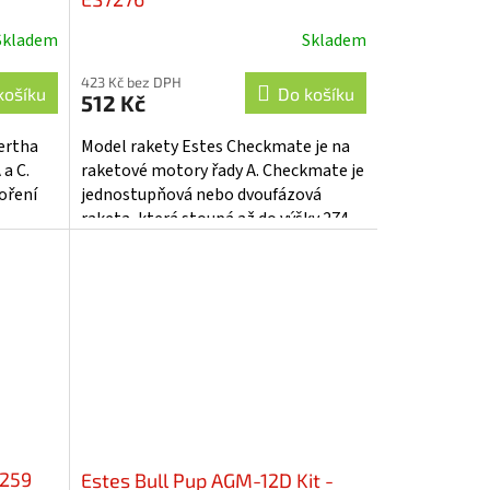
Skladem
Skladem
423 Kč bez DPH
košíku
Do košíku
512 Kč
ertha
Model rakety Estes Checkmate je na
 a C.
raketové motory řady A. Checkmate je
oření
jednostupňová nebo dvoufázová
a
raketa, která stoupá až do výšky 274
ta
m! K zemi se snese díky stužce.
7259
Estes Bull Pup AGM-12D Kit -