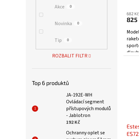
Akce
0
682 Kč
825
Novinka
0
Model
raket
Tip
0
sport
dlouh
ROZBALIT FILTR
k zemi
Top 6 produktů
JA-192E-WH
Ovládací segment
přístupových modulů
- Jablotron
192 Kč
Este
Ochranny oplet se
ES72