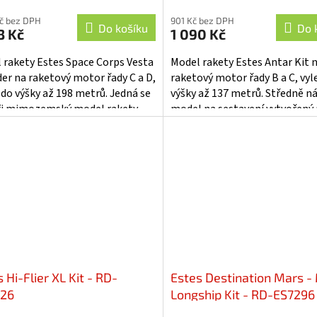
Kč bez DPH
901 Kč bez DPH
Do košíku
Do 
3 Kč
1 090 Kč
 rakety Estes Space Corps Vesta
Model rakety Estes Antar Kit 
der na raketový motor řady C a D,
raketový motor řady B a C, vyl
 do výšky až 198 metrů. Jedná se
výšky až 137 metrů. Středně n
-fi mimozemský model rakety,
model na sestavení vytvořený
je propracovaný a...
předlohy průkopníka modelů
Harryho...
 Hi-Flier XL Kit - RD-
Estes Destination Mars -
26
Longship Kit - RD-ES7296