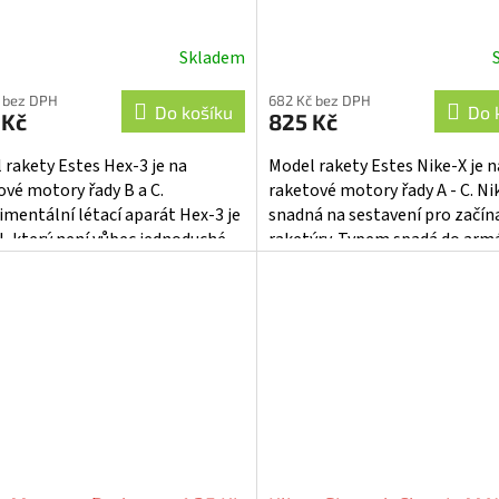
Skladem
 bez DPH
682 Kč bez DPH
Do košíku
Do 
 Kč
825 Kč
 rakety Estes Hex-3 je na
Model rakety Estes Nike-X je n
ové motory řady B a C.
raketové motory řady A - C. Nik
imentální létací aparát Hex-3 je
snadná na sestavení pro začína
, který není vůbec jednoduché
raketýry. Typem spadá do arm
 do výšky a je výzvou pro...
raket, přiloženy jsou obtisky. M