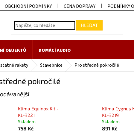
OBCHODNÍ PODMÍNKY
CENA DOPRAVY
PODMÍNKY 
HLEDAT
NÍ OBJEKTŮ
DOMÁCÍ AUDIO
statné rakety
Stavebnice
Pro středně pokročilé
středně pokročilé
odávanější
Klima Equinox Kit -
Klima Cygnus K
KL-3221
KL-3219
Skladem
Skladem
758 Kč
891 Kč