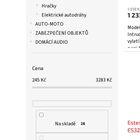
Hračky
1 019 
1 23
Elektrické autodráhy
AUTO-MOTO
Model
ZABEZPEČENÍ OBJEKTŮ
Intru
vyletí
DOMÁCÍ AUDIO
o sci
který 
Cena
245
Kč
3283
Kč
Estes
Na skladě
26
ES32