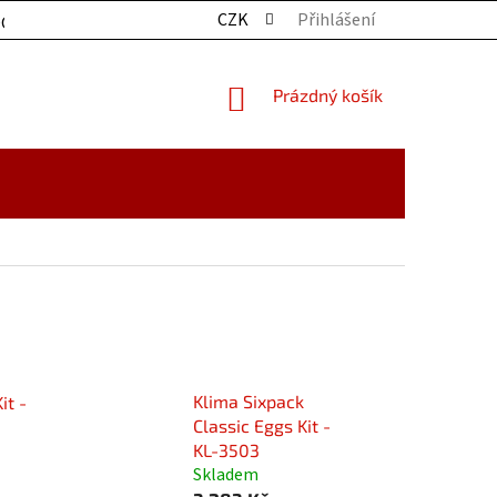
CZK
Přihlášení
OCHRANY OSOBNÍCH ÚDAJŮ
KONTAKTY
ZBOŽÍ SKLADE
NÁKUPNÍ
Prázdný košík
KOŠÍK
Klima Sixpack
it -
Classic Eggs Kit -
KL-3503
Skladem