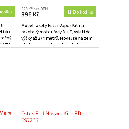
823 Kč bez DPH
košíku
Do košíku
996 Kč
na
Model rakety Estes Vapor Kit na
etí do
raketový motor řady D a E, vyletí do
áročný
výšky až 274 metrů. Model se na zem
 podle
hladce snese díky padáku. Raketa je
vhodná pro pokročilé modeláře,
kteří...
 Mars
Estes Red Novam Kit - RD-
ES7266