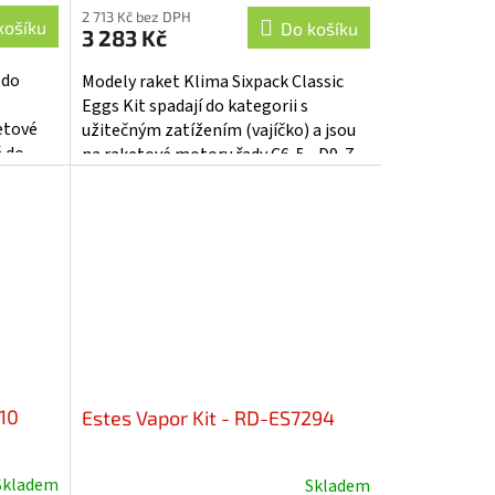
2 713 Kč bez DPH
košíku
Do košíku
3 283 Kč
 do
Modely raket Klima Sixpack Classic
Eggs Kit spadají do kategorii s
ketové
užitečným zatížením (vajíčko) a jsou
á do
na raketové motory řady C6-5 - D9-7.
m. K
Sixpack je sada 6 velkých raket....
310
Estes Vapor Kit - RD-ES7294
Skladem
Skladem