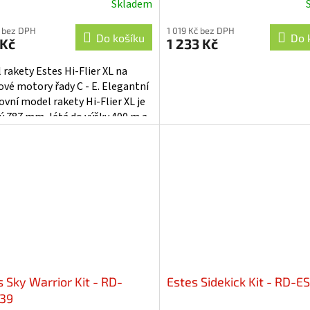
Skladem
 bez DPH
1 019 Kč bez DPH
Do košíku
Do 
 Kč
1 233 Kč
 rakety Estes Hi-Flier XL na
ové motory řady C - E. Elegantní
ovní model rakety Hi-Flier XL je
ý 787 mm, létá do výšky 400 m a
 se snese na 46 cm...
s Sky Warrior Kit - RD-
Estes Sidekick Kit - RD-E
39