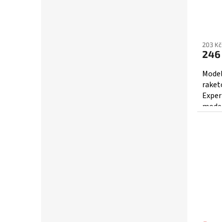
203 Kč
246
Model
raket
Exper
model
dostat