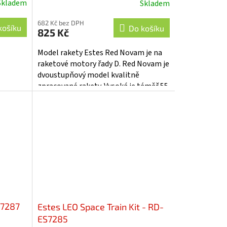
Skladem
Skladem
682 Kč bez DPH
košíku
Do košíku
825 Kč
Model rakety Estes Red Novam je na
raketové motory řady D. Red Novam je
dvoustupňový model kvalitně
zpracované rakety. Vysoká je téměř 55
cm, může dosáhnout až výšky 244
metrů a...
S7287
Estes LEO Space Train Kit - RD-
ES7285