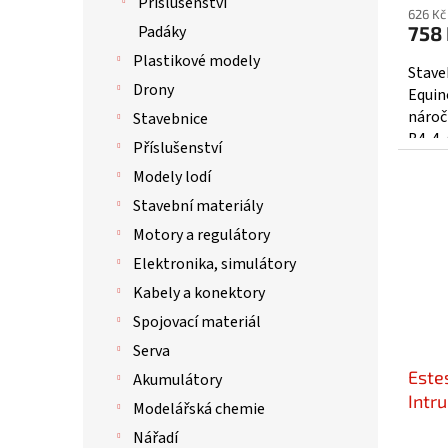
hodno
Příslušenství
626 Kč
produ
758
Padáky
je
Plastikové modely
3,0
Stave
z
Drony
Equin
5
nároč
Stavebnice
hvězd
B4-4,
Příslušenství
překli
Modely lodí
Stavební materiály
Motory a regulátory
Elektronika, simulátory
Kabely a konektory
Spojovací materiál
Serva
Este
Akumulátory
Intr
Modelářská chemie
Nářadí