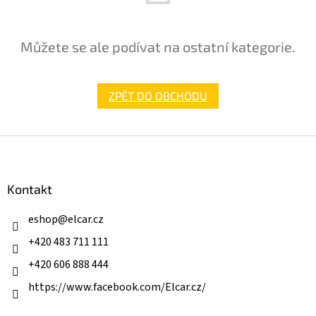
Můžete se ale podívat na ostatní kategorie.
ZPĚT DO OBCHODU
Z
á
p
a
Kontakt
t
í
eshop
@
elcar.cz
+420 483 711 111
+420 606 888 444
https://www.facebook.com/Elcar.cz/