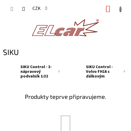
Přejít
NÁKUP
CZK
na
KOŠÍK
obsah
SIKU
SIKU Control - 3-
SIKU Control -
nápravový
Volvo FH16 s
podvalník 1:32
dálkovým
ovladačem
Produkty teprve připravujeme.