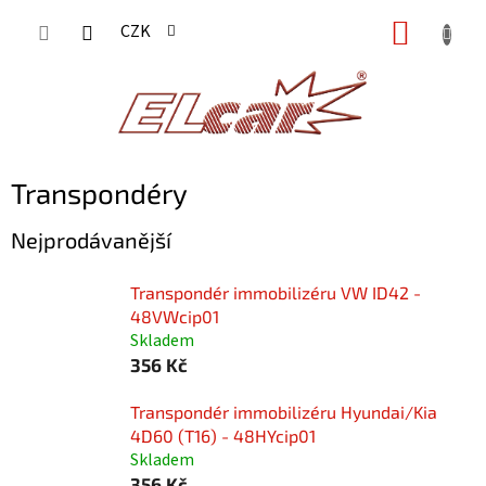
Přejít
NÁKUP
CZK
na
KOŠÍK
obsah
Transpondéry
Nejprodávanější
Transpondér immobilizéru VW ID42 -
48VWcip01
Skladem
356 Kč
Transpondér immobilizéru Hyundai/Kia
4D60 (T16) - 48HYcip01
Skladem
356 Kč