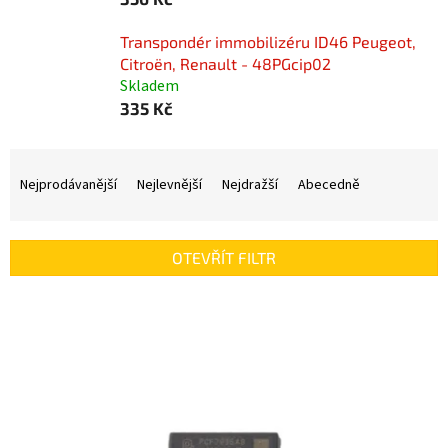
Transpondér immobilizéru ID46 Peugeot,
Citroën, Renault - 48PGcip02
Skladem
335 Kč
Ř
a
Nejprodávanější
Nejlevnější
Nejdražší
Abecedně
z
e
n
OTEVŘÍT FILTR
í
p
V
r
ý
o
p
d
i
u
s
k
p
t
r
ů