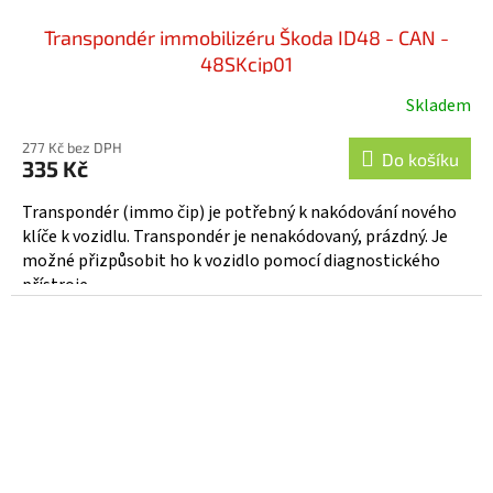
Transpondér immobilizéru Škoda ID48 - CAN -
48SKcip01
Skladem
277 Kč bez DPH
Do košíku
335 Kč
Transpondér (immo čip) je potřebný k nakódování nového
klíče k vozidlu. Transpondér je nenakódovaný, prázdný. Je
možné přizpůsobit ho k vozidlo pomocí diagnostického
přístroje....