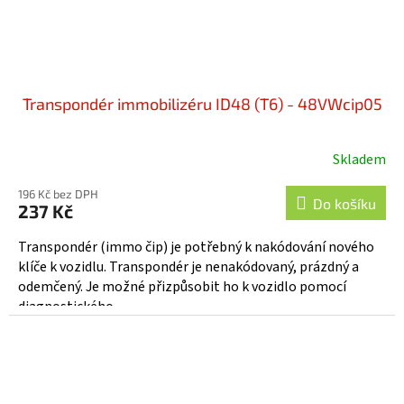
Transpondér immobilizéru ID48 (T6) - 48VWcip05
Skladem
196 Kč bez DPH
Do košíku
237 Kč
Transpondér (immo čip) je potřebný k nakódování nového
klíče k vozidlu. Transpondér je nenakódovaný, prázdný a
odemčený. Je možné přizpůsobit ho k vozidlo pomocí
diagnostického...