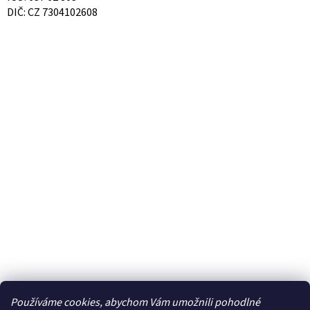
DIČ: CZ 7304102608
Používáme cookies, abychom Vám umožnili pohodlné
Facebook