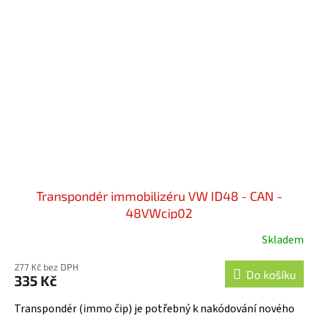
Transpondér immobilizéru VW ID48 - CAN -
48VWcip02
Skladem
277 Kč bez DPH
Do košíku
335 Kč
Transpondér (immo čip) je potřebný k nakódování nového