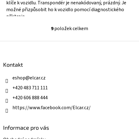
klíče k vozidlu. Transpondér je nenakódovaný, prázdný. Je
možné přizpůsobit ho k vozidlo pomocí diagnostického
přístroje....
9
položek celkem
O
v
l
Z
á
á
d
p
a
a
Kontakt
c
t
í
í
eshop
@
elcar.cz
p
r
+420 483 711 111
v
k
+420 606 888 444
y
v
https://www.facebook.com/Elcar.cz/
ý
p
i
Informace pro vás
s
u