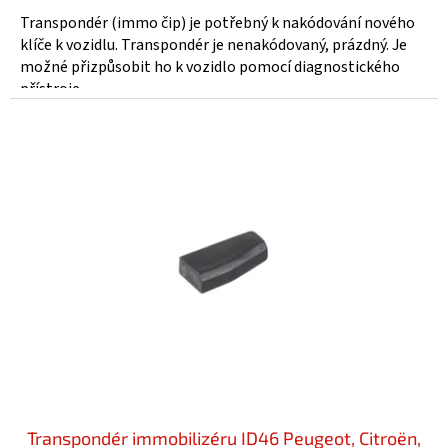
Transpondér (immo čip) je potřebný k nakódování nového
klíče k vozidlu. Transpondér je nenakódovaný, prázdný. Je
možné přizpůsobit ho k vozidlo pomocí diagnostického
přístroje....
Transpondér immobilizéru ID46 Peugeot, Citroën,