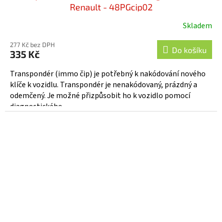
Renault - 48PGcip02
Skladem
277 Kč bez DPH
Do košíku
335 Kč
Transpondér (immo čip) je potřebný k nakódování nového
klíče k vozidlu. Transpondér je nenakódovaný, prázdný a
odemčený. Je možné přizpůsobit ho k vozidlo pomocí
diagnostického...