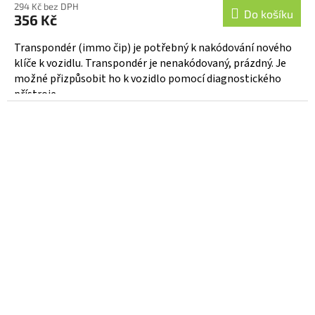
294 Kč bez DPH
Do košíku
356 Kč
Transpondér (immo čip) je potřebný k nakódování nového
klíče k vozidlu. Transpondér je nenakódovaný, prázdný. Je
možné přizpůsobit ho k vozidlo pomocí diagnostického
přístroje....