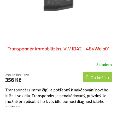
o
d
u
k
t
ů
Transpondér immobilizéru VW ID42 - 48VWcip01
Skladem
294 Kč bez DPH
Do košíku
356 Kč
Transpondér (immo čip) je potřebný k nakódování nového
klíče k vozidlu. Transpondér je nenakódovaný, prázdný. Je
možné přizpůsobit ho k vozidlo pomocí diagnostického
přístroje....