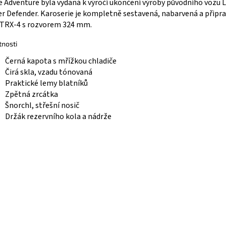
e Adventure byla vydaná k výročí ukončení výroby původního vozu 
r Defender. Karoserie je kompletně sestavená, nabarvená a připr
 TRX-4 s rozvorem 324 mm.
tnosti
Černá kapota s mřížkou chladiče
Čirá skla, vzadu tónovaná
Praktické lemy blatníků
Zpětná zrcátka
Šnorchl, střešní nosič
Držák rezervního kola a nádrže