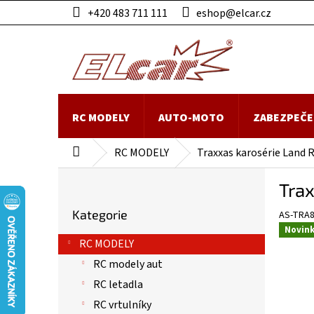
Přejít
+420 483 711 111
eshop@elcar.cz
na
obsah
RC MODELY
AUTO-MOTO
ZABEZPEČE
RC MODELY
Traxxas karosérie Land 
Domů
P
Tra
o
Přeskočit
s
Kategorie
AS-TRA
kategorie
t
Novin
r
RC MODELY
a
RC modely aut
n
n
RC letadla
í
RC vrtulníky