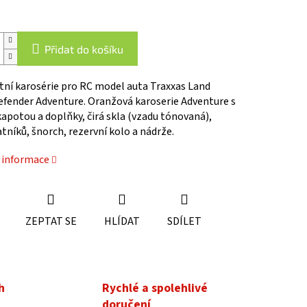
Přidat do košíku
ní karosérie pro RC model auta Traxxas Land
efender Adventure. Oranžová karoserie Adventure s
apotou a doplňky, čirá skla (vzadu tónovaná),
tníků, šnorch, rezervní kolo a nádrže.
í informace
ZEPTAT SE
HLÍDAT
SDÍLET
h
Rychlé a spolehlivé
doručení