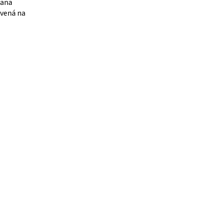
Lana
avená na