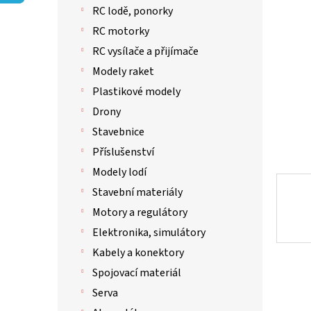
p
RC lodě, ponorky
a
n
RC motorky
e
RC vysílače a přijímače
l
Modely raket
Plastikové modely
Drony
Stavebnice
Příslušenství
Modely lodí
Stavební materiály
Motory a regulátory
Elektronika, simulátory
Kabely a konektory
Spojovací materiál
Serva