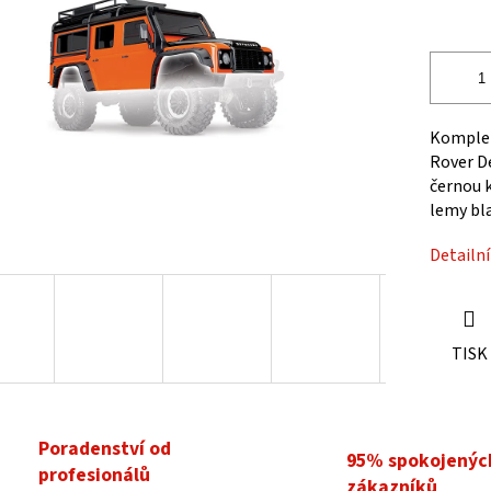
cena:
5
hvězdiček.
Komplet
Rover D
černou k
lemy bla
Detailn
TISK
Poradenství od
95% spokojenýc
profesionálů
zákazníků