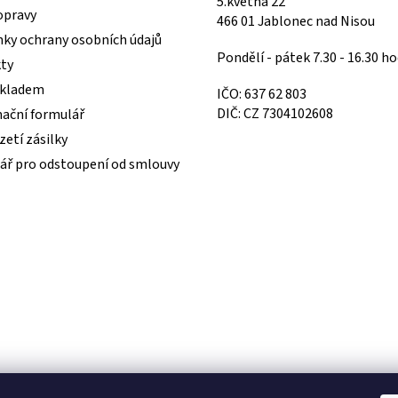
5.května 22
opravy
466 01 Jablonec nad Nisou
ky ochrany osobních údajů
Pondělí - pátek 7.30 - 16.30 ho
ty
skladem
IČO: 637 62 803
DIČ: CZ 7304102608
ační formulář
etí zásilky
ář pro odstoupení od smlouvy