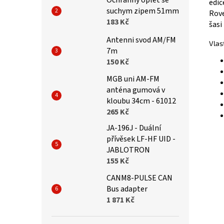
Ochranny oplet se
edic
suchym zipem 51mm
Rove
183 Kč
šasi
Antenni svod AM/FM
Vlas
7m
150 Kč
MGB uni AM-FM
anténa gumová v
kloubu 34cm - 61012
265 Kč
JA-196J - Duální
přívěsek LF-HF UID -
JABLOTRON
155 Kč
CANM8-PULSE CAN
Bus adapter
1 871 Kč