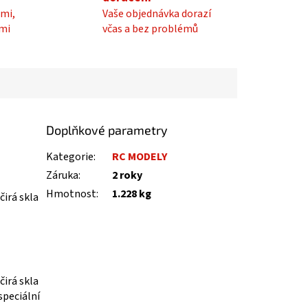
mi,
Vaše objednávka dorazí
mi
včas a bez problémů
Doplňkové parametry
Kategorie
:
RC MODELY
Záruka
:
2 roky
Hmotnost
:
1.228 kg
čirá skla
čirá skla
speciální