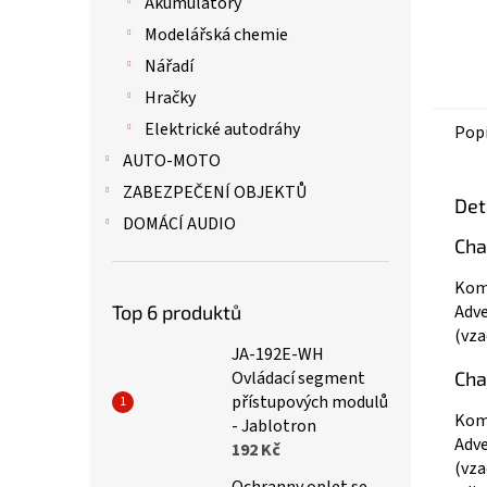
Akumulátory
Modelářská chemie
Nářadí
Hračky
Elektrické autodráhy
Pop
AUTO-MOTO
ZABEZPEČENÍ OBJEKTŮ
Det
DOMÁCÍ AUDIO
Cha
Komp
Adve
Top 6 produktů
(vza
JA-192E-WH
Cha
Ovládací segment
přístupových modulů
Komp
- Jablotron
Adve
192 Kč
(vza