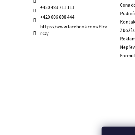
Cena d
+420 483 711 111
Podmín
+420 606 888 444
Kontak
https://www.facebook.com/Elca
Zboží 
r.cz/
Reklam
Nepřevz
Formul