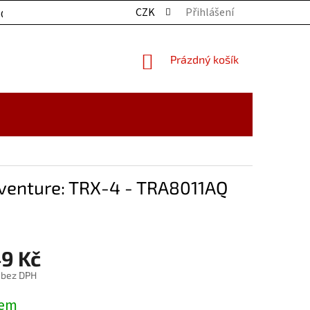
CZK
Přihlášení
OCHRANY OSOBNÍCH ÚDAJŮ
KONTAKTY
ZBOŽÍ SKLADE
NÁKUPNÍ
Prázdný košík
KOŠÍK
dventure: TRX-4 - TRA8011AQ
49 Kč
 bez DPH
dem