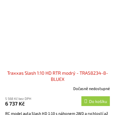
Traxxas Slash 1:10 HD RTR modrý - TRA58234-8-
BLUEX
Dočasně nedostupné
5 568 Kč bez DPH
Do košíku
6 737 Kč
RC model auta Slash HD 1:10 s náhonem 2WD a rychlostí až