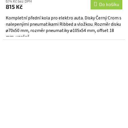
674 Kč bez DPH
Do košíku
815 Kč
Kompletní přední kola pro elektro auta. Disky Černý Crom s
nalepenými pneumatikami Ribbed a vložkou. Rozměr disku
ø70x50 mm, rozměr pneumatiky ø105x54 mm, offset 18
mm, unašeč...