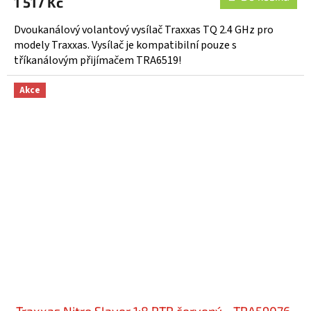
1 517 Kč
je
5,0
Dvoukanálový volantový vysílač Traxxas TQ 2.4 GHz pro
z
modely Traxxas. Vysílač je kompatibilní pouze s
5
tříkanálovým přijímačem TRA6519!
hvězdiček.
Akce
Traxxas Nitro Slayer 1:8 RTR červený - TRA59076-