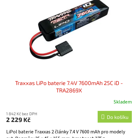
r
i
o
s
d
p
u
r
k
o
t
d
ů
u
k
t
ů
Traxxas LiPo baterie 7.4V 7600mAh 25C iD -
TRA2869X
Skladem
Průměrné
hodnocení
1 842 Kč bez DPH
produktu
Do košíku
2 229 Kč
je
4,7
LiPol baterie Traxxas 2 články 7.4 V 7600 mAh pro modely
z