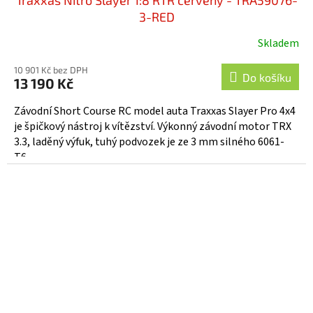
3-RED
Skladem
Průměrné
hodnocení
10 901 Kč bez DPH
produktu
Do košíku
13 190 Kč
je
5,0
Závodní Short Course RC model auta Traxxas Slayer Pro 4x4
z
je špičkový nástroj k vítězství. Výkonný závodní motor TRX
5
3.3, laděný výfuk, tuhý podvozek je ze 3 mm silného 6061-
hvězdiček.
T6...