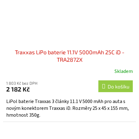
Traxxas LiPo baterie 11.1V 5000mAh 25C iD -
TRA2872X
Skladem
Průměrné
hodnocení
1 803 Kč bez DPH
produktu
Do košíku
2 182 Kč
je
4,6
LiPol baterie Traxxas 3 články 11.1 V 5000 mAh pro auta s
z
novým konektorem Traxxas iD. Rozměry 25 x 45 x 155 mm,
5
hmotnost 350g.
hvězdiček.