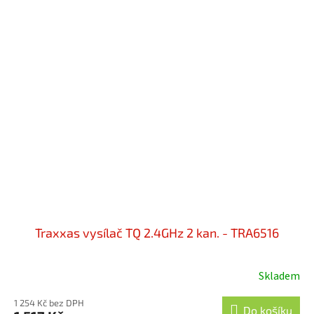
Traxxas vysílač TQ 2.4GHz 2 kan. - TRA6516
Skladem
Průměrné
hodnocení
1 254 Kč bez DPH
produktu
Do košíku