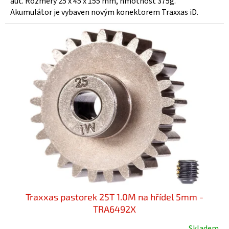
aut. Rozměry 25 x 45 x 155 mm, hmotnost 375g.
5
Akumulátor je vybaven novým konektorem Traxxas iD.
hvězdiček.
Traxxas pastorek 25T 1.0M na hřídel 5mm -
TRA6492X
Skladem