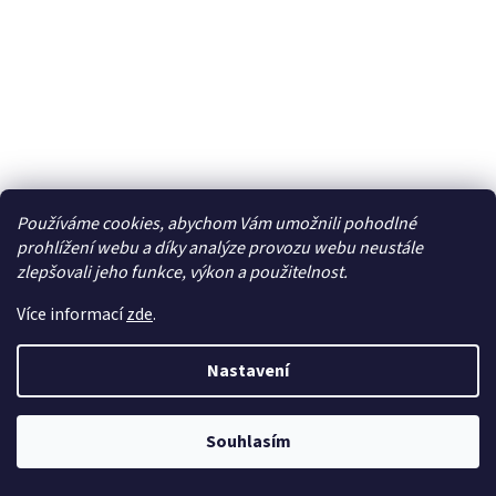
Používáme cookies, abychom Vám umožnili pohodlné
prohlížení webu a díky analýze provozu webu neustále
Traxxas dorazy pístu tlumiče (8) - TRA9865
zlepšovali jeho funkce, výkon a použitelnost.
Více informací
zde
.
Skladem
Nastavení
93 Kč bez DPH
Do košíku
113 Kč
Souhlasím
Sada červených dorazů pístu tlumiče. Obsahuje 8 ks.