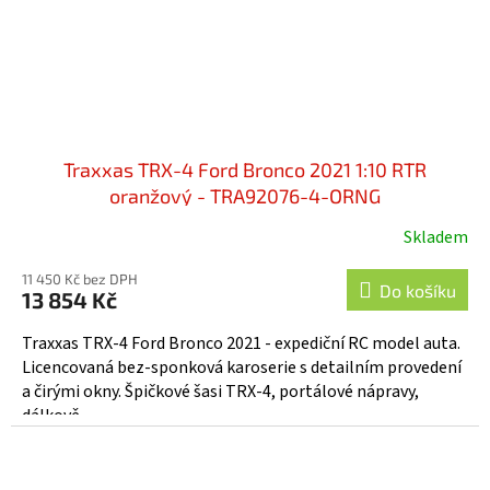
Traxxas TRX-4 Ford Bronco 2021 1:10 RTR
oranžový - TRA92076-4-ORNG
Skladem
Průměrné
hodnocení
11 450 Kč bez DPH
produktu
Do košíku
13 854 Kč
je
3,8
Traxxas TRX-4 Ford Bronco 2021 - expediční RC model auta.
z
Licencovaná bez-sponková karoserie s detailním provedení
5
a čirými okny. Špičkové šasi TRX-4, portálové nápravy,
hvězdiček.
dálkově...