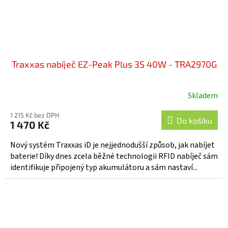
Traxxas nabíječ EZ-Peak Plus 3S 40W - TRA2970G
Skladem
Průměrné
hodnocení
1 215 Kč bez DPH
produktu
Do košíku
1 470 Kč
je
4,0
Nový systém Traxxas iD je nejjednodušší způsob, jak nabíjet
z
baterie! Díky dnes zcela běžné technologii RFID nabíječ sám
5
identifikuje připojený typ akumulátoru a sám nastaví...
hvězdiček.