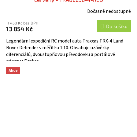
Dočasně nedostupné
Průměrné
hodnocení
11 450 Kč bez DPH
produktu
Do košíku
13 854 Kč
je
5,0
Legendární expediční RC model auta Traxxas TRX-4 Land
z
Rover Defender v měřítku 1:10. Obsahuje uzávěrky
5
diferenciálů, dvoustupňovou převodovku a portálové
hvězdiček.
nápravy. Funkce...
Akce