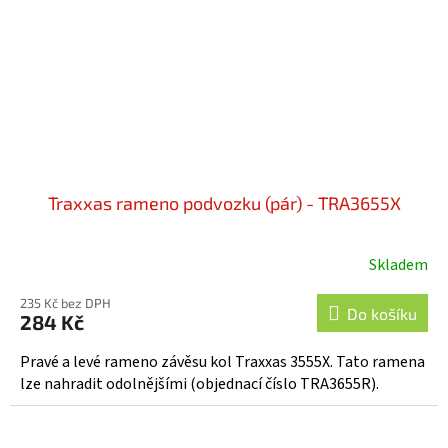
Traxxas rameno podvozku (pár) - TRA3655X
Skladem
235 Kč bez DPH
Do košíku
284 Kč
Pravé a levé rameno závěsu kol Traxxas 3555X. Tato ramena
lze nahradit odolnějšími (objednací číslo TRA3655R).