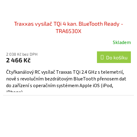
Traxxas vysílač TQi 4 kan. BlueTooth Ready -
TRA6530X
Skladem
2 038 Kč bez DPH
Do košíku
2 466 Kč
Čtyřkanálový RC vysílač Traxxas TQi 2.4 GHz s telemetrií,
nově s revolučním bezdrátovým BlueTooth přenosem dat
do zařízení s operačním systémem Apple iOS (iPod,
iPhone)...