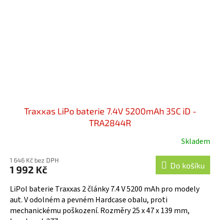
Traxxas LiPo baterie 7.4V 5200mAh 35C iD -
TRA2844R
Skladem
1 646 Kč bez DPH
Do košíku
1 992 Kč
LiPol baterie Traxxas 2 články 7.4 V 5200 mAh pro modely
aut. V odolném a pevném Hardcase obalu, proti
mechanickému poškození. Rozměry 25 x 47 x 139 mm,