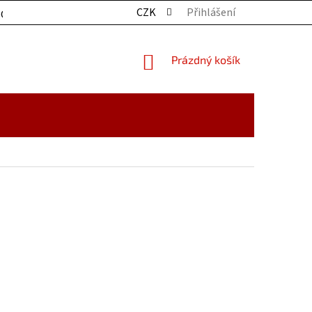
CZK
Přihlášení
OCHRANY OSOBNÍCH ÚDAJŮ
KONTAKTY
ZBOŽÍ SKLADE
NÁKUPNÍ
Prázdný košík
KOŠÍK