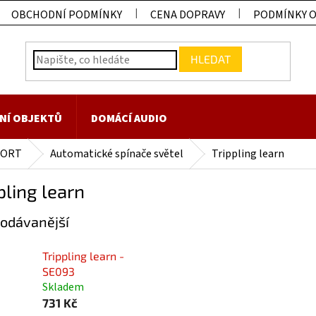
OBCHODNÍ PODMÍNKY
CENA DOPRAVY
PODMÍNKY 
HLEDAT
NÍ OBJEKTŮ
DOMÁCÍ AUDIO
FORT
Automatické spínače světel
Trippling learn
pling learn
odávanější
Trippling learn -
SE093
Skladem
731 Kč