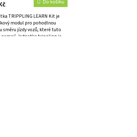
Do košíku
Kč
tka TRIPPLING LEARN Kit je
kový modul pro pohodlnou
 směru jízdy vozů, které tuto
i nemají. Jednotka trippling je
e populární nejen pro
O
duchost...
v
l
á
d
a
c
í
p
r
v
k
y
v
ý
p