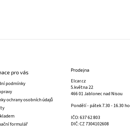
Prodejna
mace pro vás
Elcar.cz
ní podmínky
5.května 22
opravy
466 01 Jablonec nad Nisou
ky ochrany osobních údajů
Pondělí - pátek 7.30 - 16.30 ho
ty
skladem
IČO: 637 62 803
DIČ: CZ 7304102608
ační formulář