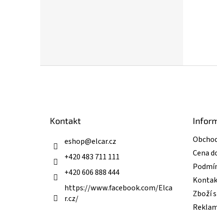
Z
á
p
a
t
Kontakt
Infor
í
Obchod
eshop
@
elcar.cz
Cena d
+420 483 711 111
Podmín
+420 606 888 444
Kontak
https://www.facebook.com/Elca
Zboží 
r.cz/
Reklam