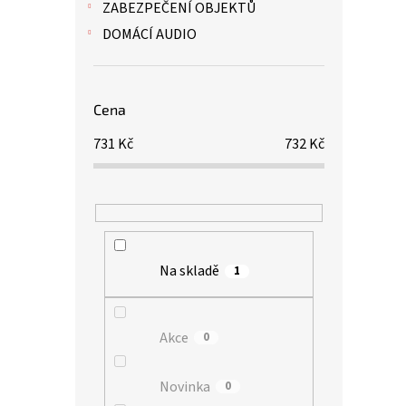
ZABEZPEČENÍ OBJEKTŮ
DOMÁCÍ AUDIO
Cena
731
Kč
732
Kč
Na skladě
1
Akce
0
Novinka
0