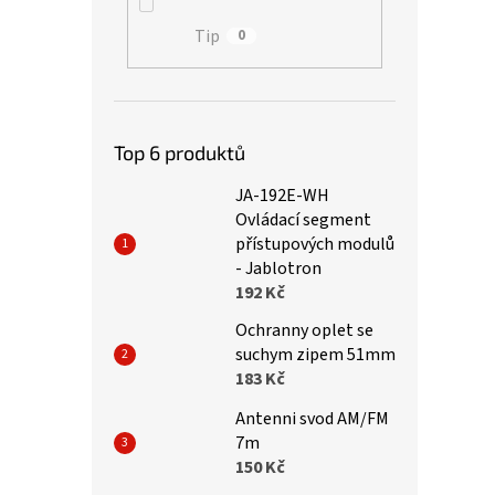
Tip
0
Top 6 produktů
JA-192E-WH
Ovládací segment
přístupových modulů
- Jablotron
192 Kč
Ochranny oplet se
suchym zipem 51mm
183 Kč
Antenni svod AM/FM
7m
150 Kč