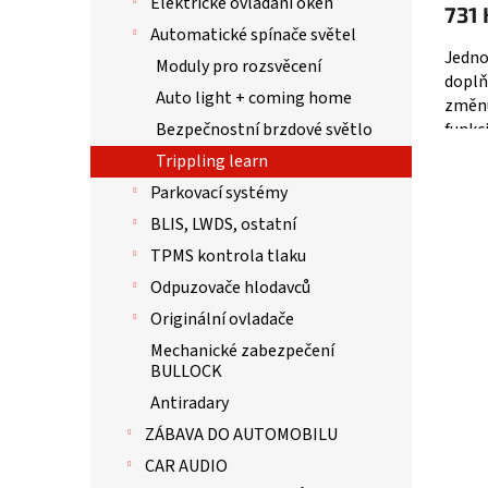
Elektrické ovládání oken
731 
Automatické spínače světel
Jedno
Moduly pro rozsvěcení
doplň
Auto light + coming home
změnu
funkc
Bezpečnostní brzdové světlo
velic
Trippling learn
jedno
Parkovací systémy
BLIS, LWDS, ostatní
TPMS kontrola tlaku
Odpuzovače hlodavců
Originální ovladače
Mechanické zabezpečení
BULLOCK
Antiradary
ZÁBAVA DO AUTOMOBILU
CAR AUDIO