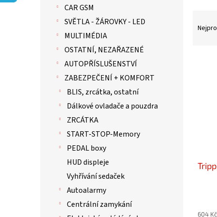
p
CAR GSM
a
Ř
n
SVĚTLA - ŽÁROVKY - LED
a
Nejpro
e
MULTIMÉDIA
z
l
e
OSTATNÍ, NEZAŘAZENÉ
n
V
AUTOPŘÍSLUŠENSTVÍ
í
ý
ZABEZPEČENÍ + KOMFORT
p
p
r
i
BLIS, zrcátka, ostatní
o
s
Dálkové ovladače a pouzdra
d
p
ZRCÁTKA
u
r
k
o
START-STOP-Memory
t
d
PEDAL boxy
ů
u
HUD displeje
Tripp
k
Vyhřívání sedaček
t
ů
Autoalarmy
Centrální zamykání
604 Kč