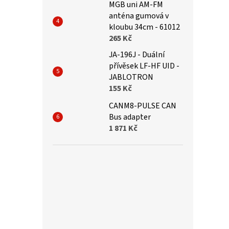
MGB uni AM-FM
anténa gumová v
kloubu 34cm - 61012
265 Kč
JA-196J - Duální
přívěsek LF-HF UID -
JABLOTRON
155 Kč
CANM8-PULSE CAN
Bus adapter
1 871 Kč