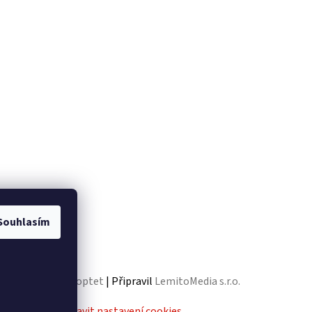
Souhlasím
Vytvořil Shoptet
| Připravil
LemitoMedia s.r.o.
va vyhrazena.
Upravit nastavení cookies