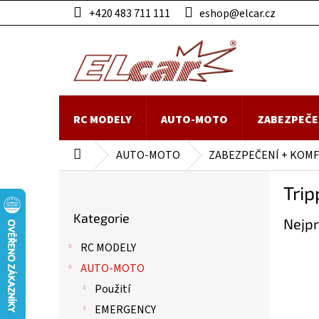
Přejít
+420 483 711 111
eshop@elcar.cz
na
obsah
RC MODELY
AUTO-MOTO
ZABEZPEČE
AUTO-MOTO
ZABEZPEČENÍ + KOM
Domů
P
Trip
o
Přeskočit
s
Kategorie
kategorie
Nejpr
t
r
RC MODELY
a
AUTO-MOTO
n
n
Použití
í
EMERGENCY