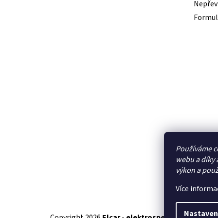
Nepřevz
Formul
Používáme c
webu a díky 
výkon a použ
Více informa
Nastaven
Copyright 2026
Elcar - elektrospecialista - RC 