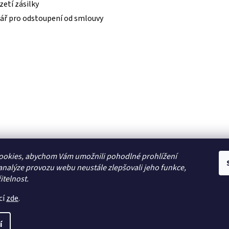
etí zásilky
ář pro odstoupení od smlouvy
ookies, abychom Vám umožnili pohodlné prohlížení
analýze provozu webu neustále zlepšovali jeho funkce,
itelnost.
cí
zde
.
í
modely, autorádia, navigace, alarmy, domácí audio
. Všechna prá