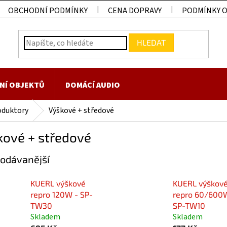
OBCHODNÍ PODMÍNKY
CENA DOPRAVY
PODMÍNKY 
HLEDAT
NÍ OBJEKTŮ
DOMÁCÍ AUDIO
oduktory
Výškové + středové
kové + středové
odávanější
KUERL výškové
KUERL výškov
repro 120W - SP-
repro 60/600
TW30
SP-TW10
Skladem
Skladem