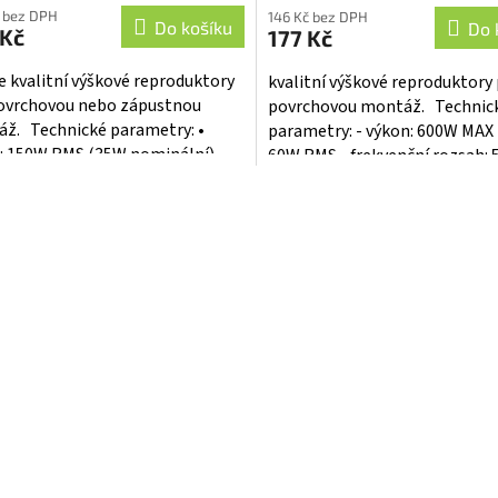
 bez DPH
146 Kč bez DPH
Do košíku
Do 
 Kč
177 Kč
e kvalitní výškové reproduktory
kvalitní výškové reproduktory
ovrchovou nebo zápustnou
povrchovou montáž. Technic
ž. Technické parametry: •
parametry: - výkon: 600W MAX 
: 150W RMS (35W nominální) •
60W RMS - frekvenční rozsah: 
nční rozsah: 800 Hz -22...
-20 kHz - citlivost:...
O
v
l
á
d
a
c
í
p
r
v
k
y
v
ý