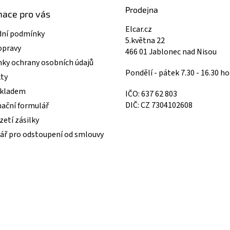
Prodejna
mace pro vás
Elcar.cz
ní podmínky
5.května 22
opravy
466 01 Jablonec nad Nisou
ky ochrany osobních údajů
Pondělí - pátek 7.30 - 16.30 ho
ty
skladem
IČO: 637 62 803
DIČ: CZ 7304102608
ační formulář
etí zásilky
ář pro odstoupení od smlouvy