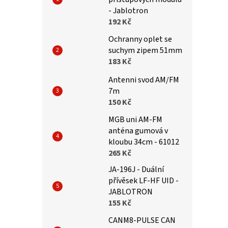
- Jablotron
192 Kč
Ochranny oplet se
suchym zipem 51mm
183 Kč
Antenni svod AM/FM
7m
150 Kč
MGB uni AM-FM
anténa gumová v
kloubu 34cm - 61012
265 Kč
JA-196J - Duální
přívěsek LF-HF UID -
JABLOTRON
155 Kč
CANM8-PULSE CAN