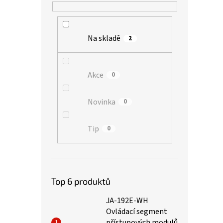
Na skladě
2
Akce
0
Novinka
0
Tip
0
Top 6 produktů
JA-192E-WH
Ovládací segment
přístupových modulů