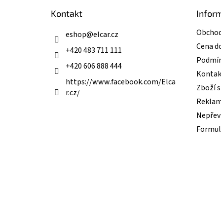
t
Kontakt
Infor
í
Obchod
eshop
@
elcar.cz
Cena d
+420 483 711 111
Podmín
+420 606 888 444
Kontak
https://www.facebook.com/Elca
Zboží 
r.cz/
Reklam
Nepřevz
Formul