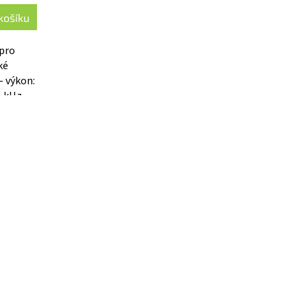
košíku
 pro
ké
- výkon:
5 kHz