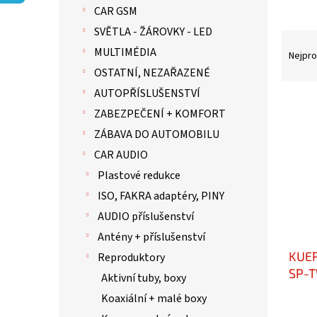
p
CAR GSM
a
n
SVĚTLA - ŽÁROVKY - LED
Ř
e
MULTIMÉDIA
a
Nejpro
l
z
OSTATNÍ, NEZAŘAZENÉ
e
AUTOPŘÍSLUŠENSTVÍ
n
V
ZABEZPEČENÍ + KOMFORT
í
ý
p
p
ZÁBAVA DO AUTOMOBILU
r
i
CAR AUDIO
o
s
Plastové redukce
d
p
u
r
ISO, FAKRA adaptéry, PINY
k
o
AUDIO příslušenství
t
d
Antény + příslušenství
ů
u
KUER
k
Reproduktory
t
SP-
Aktivní tuby, boxy
ů
Koaxiální + malé boxy