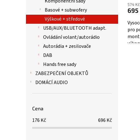
Komponentní sady
574 Kč
695
Basové + subwofery
Výškové + středové
Vysoc
USB/AUX/BLUETOOTH adapt.
pro p
montá
Ovládání volant/autorádio
výkon
Autorádia + zesilovače
frekve
DAB
Hands free sady
ZABEZPEČENÍ OBJEKTŮ
DOMÁCÍ AUDIO
Cena
176
Kč
696
Kč