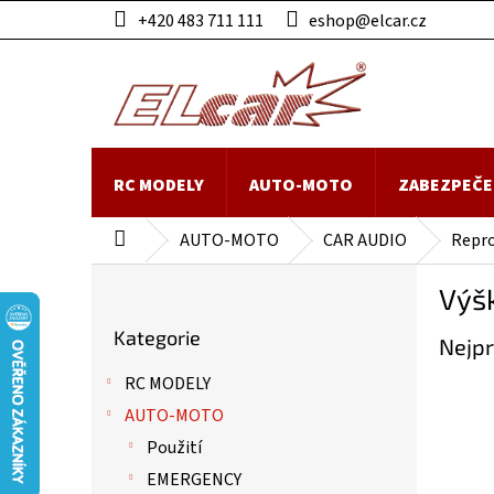
Přejít
+420 483 711 111
eshop@elcar.cz
na
obsah
RC MODELY
AUTO-MOTO
ZABEZPEČE
AUTO-MOTO
CAR AUDIO
Repr
Domů
P
Výš
o
Přeskočit
s
Kategorie
kategorie
Nejpr
t
r
RC MODELY
a
AUTO-MOTO
n
n
Použití
í
EMERGENCY