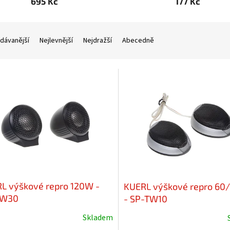
695 Kč
177 Kč
dávanější
Nejlevnější
Nejdražší
Abecedně
L výškové repro 120W -
KUERL výškové repro 6
TW30
- SP-TW10
Skladem