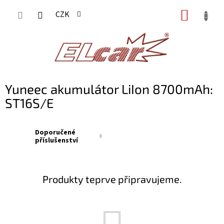
Přejít
NÁKUP
CZK
na
KOŠÍK
obsah
Yuneec akumulátor LiIon 8700mAh:
ST16S/E
Doporučené
příslušenství
Produkty teprve připravujeme.