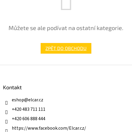
Můžete se ale podívat na ostatní kategorie.
ZPĚT DO OBCHODU
Z
á
p
a
Kontakt
t
í
eshop
@
elcar.cz
+420 483 711 111
+420 606 888 444
https://www.facebook.com/Elcar.cz/