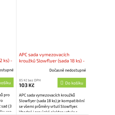
APC sada vymezovacích
2 ks) -
kroužků Slowflyer (sada 18 ks) -
RE-LPAR18SF
ostupné
Dočasně nedostupné
85 Kč bez DPH
košíku
Do košíku
103 Kč
ků pro
APC sada vymezovacích kroužků
ro
Slowflyer (sada 18 ks) je kompatibilní
 sad (3
se všemi průměry vrtulí Slowflyer.
žku cca
Vhodné i pro úzké elektro vrtule s