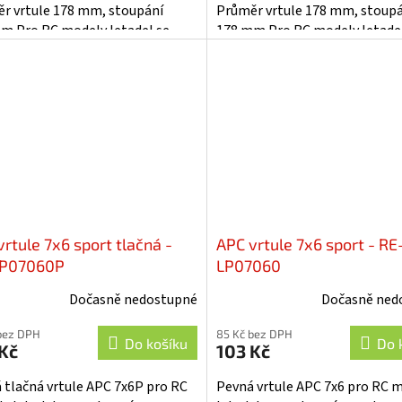
r vrtule 178 mm, stoupání
Průměr vrtule 178 mm, stoup
m.Pro RC modely letadel se
178 mm.Pro RC modely letadel
vacím motorem.
spalovacím motorem.
rtule 7x6 sport tlačná -
APC vrtule 7x6 sport - RE
LP07060P
LP07060
Dočasně nedostupné
Dočasně ned
bez DPH
85 Kč bez DPH
Do košíku
Do 
Kč
103 Kč
 tlačná vrtule APC 7x6P pro RC
Pevná vrtule APC 7x6 pro RC 