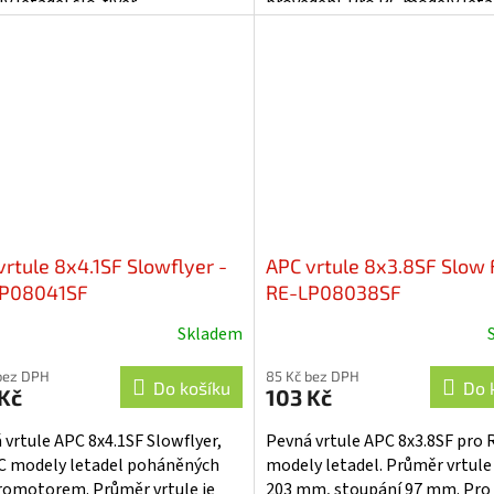
 letadel slo-flyer.
provedení. Pro RC modely leta
flyer.
vrtule 8x4.1SF Slowflyer -
APC vrtule 8x3.8SF Slow 
P08041SF
RE-LP08038SF
Skladem
bez DPH
85 Kč bez DPH
Do košíku
Do 
Kč
103 Kč
 vrtule APC 8x4.1SF Slowflyer,
Pevná vrtule APC 8x3.8SF pro 
C modely letadel poháněných
modely letadel. Průměr vrtule
romotorem. Průměr vrtule je
203 mm, stoupání 97 mm. Pro