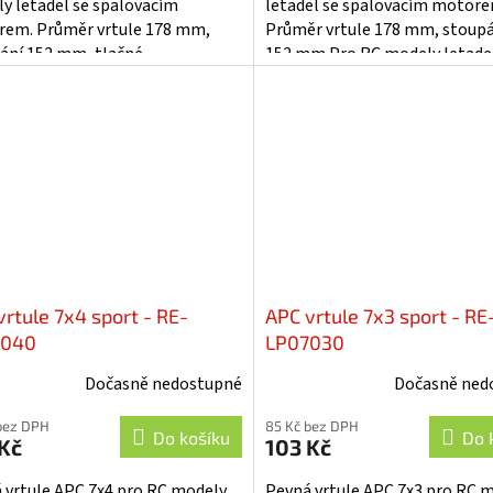
y letadel se spalovacím
letadel se spalovacím motore
em. Průměr vrtule 178 mm,
Průměr vrtule 178 mm, stoup
ání 152 mm, tlačné
152 mm.Pro RC modely letadel
dení.Pro RC modely letadel se
spalovacím motorem.
vacím...
vrtule 7x4 sport - RE-
APC vrtule 7x3 sport - RE
7040
LP07030
Dočasně nedostupné
Dočasně ned
bez DPH
85 Kč bez DPH
Do košíku
Do 
Kč
103 Kč
 vrtule APC 7x4 pro RC modely
Pevná vrtule APC 7x3 pro RC 