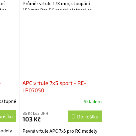
ání
Průměr vrtule 178 mm, stoupání
 se
152 mm.Pro RC modely letadel se
spalovacím motorem.
-
APC vrtule 7x5 sport - RE-
LP07050
ostupné
Skladem
85 Kč bez DPH
košíku
Do košíku
103 Kč
modely
Pevná vrtule APC 7x5 pro RC modely