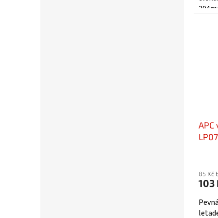
204m
APC 
LP0
85 Kč 
103 
Pevná
letad