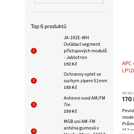
Top 6 produktů
JA-192E-WH
Ovládací segment
přístupových modulů
- Jablotron
APC 
192 Kč
LP12
Ochranny oplet se
suchym zipem 51mm
Prům
183 Kč
hodno
141 Kč
produ
Antenni svod AM/FM
170 
je
7m
5,0
Pevná
150 Kč
z
model
MGB uni AM-FM
5
Průmě
anténa gumová v
hvězd
152 m