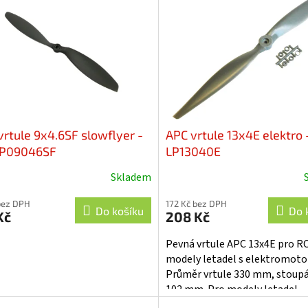
vrtule 9x4.6SF slowflyer -
APC vrtule 13x4E elektro 
LP09046SF
LP13040E
Skladem
bez DPH
172 Kč bez DPH
Do košíku
Do 
Kč
208 Kč
Pevná vrtule APC 13x4E pro R
modely letadel s elektromot
Průměr vrtule 330 mm, stoup
102 mm. Pro modely letadel
poháněné elektromotorem.