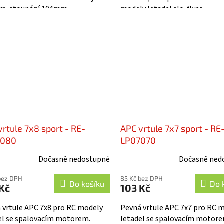
m, stoupání 104mm.
modely letadel slo-flyer.
vrtule 7x8 sport - RE-
APC vrtule 7x7 sport - RE
7080
LP07070
Dočasně nedostupné
Dočasně ned
bez DPH
85 Kč bez DPH
Do košíku
Do 
Kč
103 Kč
 vrtule APC 7x8 pro RC modely
Pevná vrtule APC 7x7 pro RC 
el se spalovacím motorem.
letadel se spalovacím motore