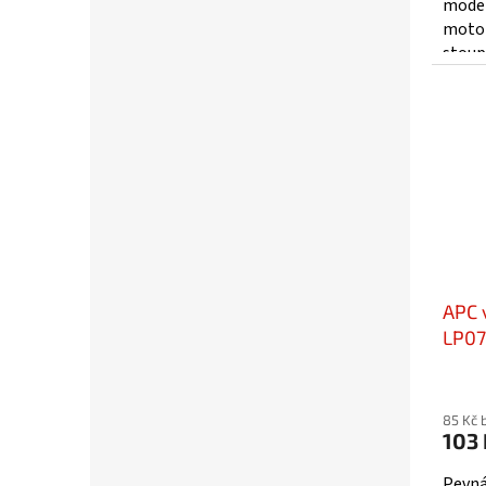
model
motor
stoup
prove
spalo
APC 
LP0
85 Kč 
103 
Pevná