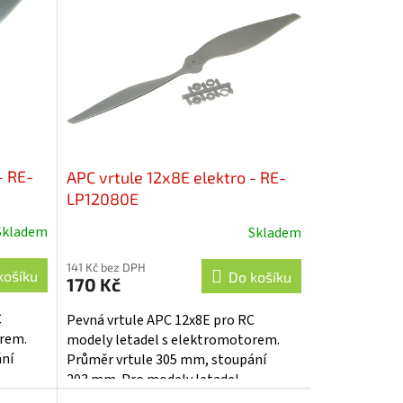
- RE-
APC vrtule 12x8E elektro - RE-
LP12080E
Skladem
Skladem
141 Kč bez DPH
košíku
Do košíku
170 Kč
C
Pevná vrtule APC 12x8E pro RC
orem.
modely letadel s elektromotorem.
ání
Průměr vrtule 305 mm, stoupání
203 mm. Pro modely letadel
poháněné elektromotorem.