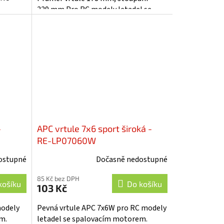
229 mm.Pro RC modely letadel se
spalovacím motorem.
-
APC vrtule 7x6 sport široká -
RE-LP07060W
ostupné
Dočasně nedostupné
85 Kč bez DPH
košíku
Do košíku
103 Kč
modely
Pevná vrtule APC 7x6W pro RC modely
m.
letadel se spalovacím motorem.