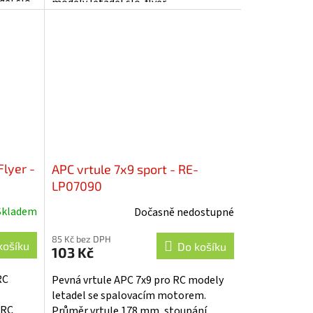
del slo-
modely letadel slo-flyer.
Flyer -
APC vrtule 7x9 sport - RE-
LP07090
Skladem
Dočasně nedostupné
85 Kč bez DPH
košíku
Do košíku
103 Kč
RC
Pevná vrtule APC 7x9 pro RC modely
letadel se spalovacím motorem.
 RC
Průměr vrtule 178 mm, stoupání