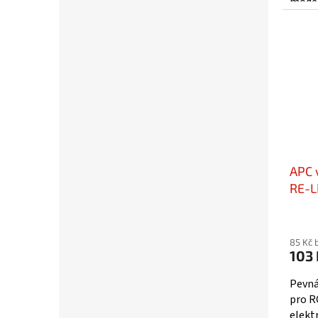
modely
APC 
RE-L
85 Kč 
103 
Pevná
pro R
elekt