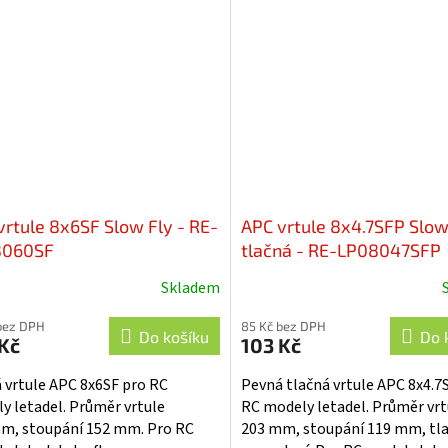
něné elektromotorem.
2,5 mm. Kroužek má vněkší p
8mm.
vrtule 8x6SF Slow Fly - RE-
APC vrtule 8x4.7SFP Slow
8060SF
tlačná - RE-LP08047SFP
Skladem
bez DPH
85 Kč bez DPH
Do košíku
Do 
Kč
103 Kč
 vrtule APC 8x6SF pro RC
Pevná tlačná vrtule APC 8x4.7
y letadel. Průměr vrtule
RC modely letadel. Průměr vrt
m, stoupání 152 mm. Pro RC
203 mm, stoupání 119 mm, tl