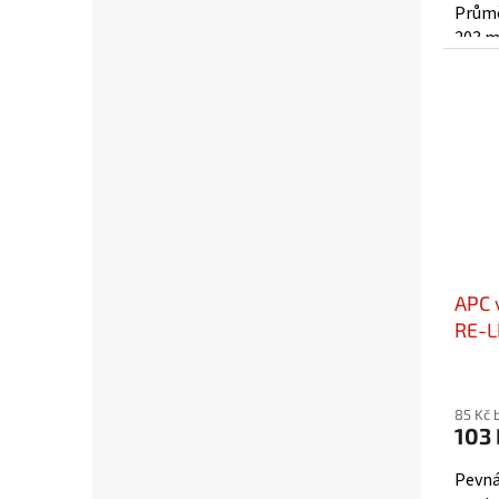
Průmě
203 m
spalo
APC v
RE-
85 Kč 
103 
Pevná