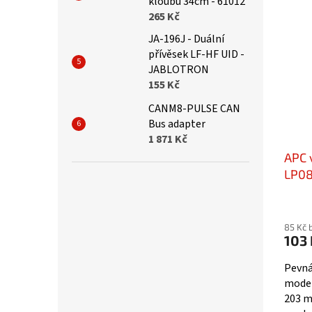
kloubu 34cm - 61012
pohá
265 Kč
JA-196J - Duální
přívěsek LF-HF UID -
JABLOTRON
155 Kč
CANM8-PULSE CAN
Bus adapter
1 871 Kč
APC 
LP0
85 Kč 
103 
Pevná
model
203 m