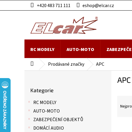
Přejít
+420 483 711 111
eshop@elcar.cz
na
obsah
RC MODELY
AUTO-MOTO
ZABEZPEČE
Prodávané značky
APC
Domů
P
APC
o
Přeskočit
s
Kategorie
kategorie
t
Ř
r
RC MODELY
a
a
Nejpro
AUTO-MOTO
z
n
e
n
ZABEZPEČENÍ OBJEKTŮ
n
í
V
DOMÁCÍ AUDIO
í