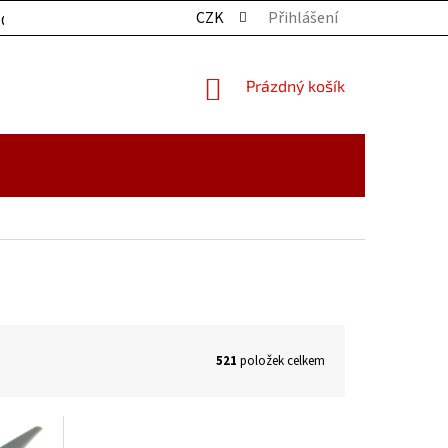
CZK
Přihlášení
OCHRANY OSOBNÍCH ÚDAJŮ
KONTAKTY
ZBOŽÍ SKLADE
NÁKUPNÍ
Prázdný košík
KOŠÍK
521
položek celkem