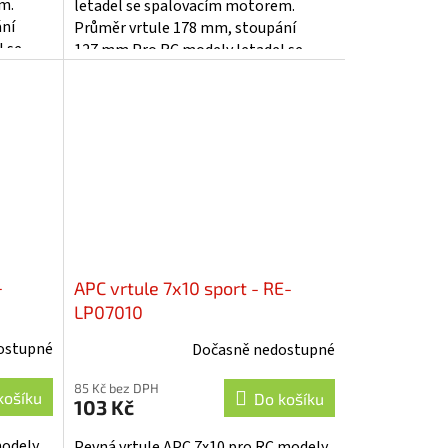
m.
letadel se spalovacím motorem.
ání
Průměr vrtule 178 mm, stoupání
 se
127 mm.Pro RC modely letadel se
spalovacím motorem.
-
APC vrtule 7x10 sport - RE-
LP07010
ostupné
Dočasně nedostupné
85 Kč bez DPH
košíku
Do košíku
103 Kč
modely
Pevná vrtule APC 7x10 pro RC modely