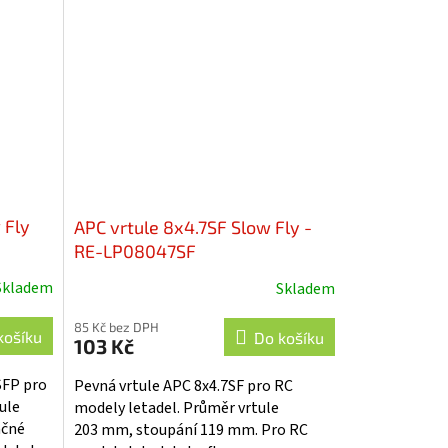
růměr
průměrem pod 8 palců. Síla kroužku
cca...
 Fly
APC vrtule 8x4.7SF Slow Fly -
RE-LP08047SF
Skladem
Skladem
85 Kč bez DPH
košíku
Do košíku
103 Kč
SFP pro
Pevná vrtule APC 8x4.7SF pro RC
ule
modely letadel. Průměr vrtule
ačné
203 mm, stoupání 119 mm. Pro RC