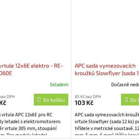
vrtule 12x6E elektro - RE-
APC sada vymezovacích
060E
kroužků Slowflyer (sada 1
RE-LPARM12SF
Skladem
Dočasně ned
ěrné
cení
 bez DPH
85 Kč bez DPH
ktu
Do košíku
Do 
Kč
103 Kč
 vrtule APC 12x6E pro RC
APC sada vymezovacích krouž
y letadel s elektromotorem.
vrtule Slowflyer (sada 12 ks) p
r vrtule 305 mm, stoupání
hřídele v metrické soustavě. 12
iček.
m. Pro modely letadel
mm, 5 mm, 6 mm). Výška krou