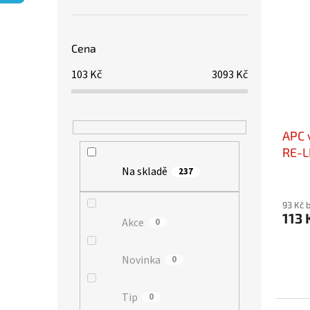
p
ý
p
a
p
r
n
i
o
e
s
Cena
d
l
p
u
103
Kč
3093
Kč
r
k
o
t
d
ů
u
APC 
k
t
RE-
ů
Na skladě
237
93 Kč 
113 
Akce
0
Novinka
0
Tip
0