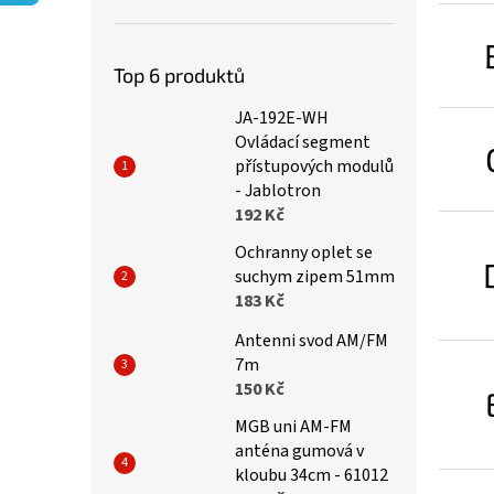
p
a
n
e
Top 6 produktů
l
JA-192E-WH
Ovládací segment
přístupových modulů
- Jablotron
192 Kč
Ochranny oplet se
suchym zipem 51mm
183 Kč
Antenni svod AM/FM
7m
150 Kč
MGB uni AM-FM
anténa gumová v
kloubu 34cm - 61012