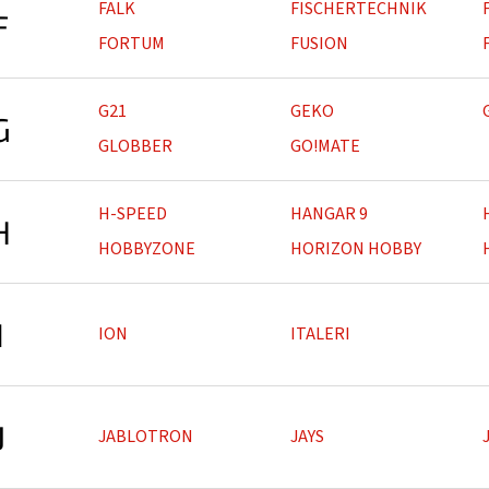
FALK
FISCHERTECHNIK
F
FORTUM
FUSION
G21
GEKO
G
GLOBBER
GO!MATE
H-SPEED
HANGAR 9
H
HOBBYZONE
HORIZON HOBBY
I
ION
ITALERI
J
JABLOTRON
JAYS