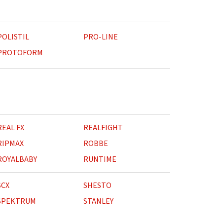
POLISTIL
PRO-LINE
PROTOFORM
REAL FX
REALFIGHT
RIPMAX
ROBBE
ROYALBABY
RUNTIME
SCX
SHESTO
SPEKTRUM
STANLEY