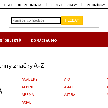
OBCHODNÍ PODMÍNKY
CENA DOPRAVY
PODMÍNKY 
HLEDAT
NÍ OBJEKTŮ
DOMÁCÍ AUDIO
chny značky A-Z
ACADEMY
AFX
ALPINE
AMATI
A
ARRMA
ASTRA
AXIAL