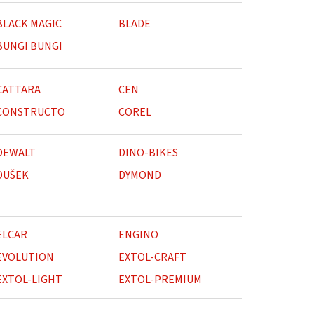
BLACK MAGIC
BLADE
BUNGI BUNGI
CATTARA
CEN
CONSTRUCTO
COREL
DEWALT
DINO-BIKES
DUŠEK
DYMOND
ELCAR
ENGINO
EVOLUTION
EXTOL-CRAFT
EXTOL-LIGHT
EXTOL-PREMIUM