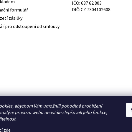
skladem
IČO: 637 62 803
DIČ: CZ 7304102608
ační formulář
etí zásilky
ář pro odstoupení od smlouvy
ookies, abychom Vám umožnili pohodlné prohlížení
analýze provozu webu neustále zlepšovali jeho funkce,
itelnost.
cí
zde
.