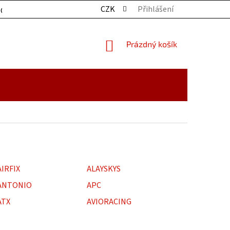
CZK
Přihlášení
OCHRANY OSOBNÍCH ÚDAJŮ
KONTAKTY
ZBOŽÍ SKLADE
NÁKUPNÍ
Prázdný košík
KOŠÍK
AIRFIX
ALAYSKYS
ANTONIO
APC
ATX
AVIORACING