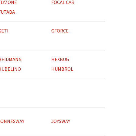
FLYZONE
FOCAL CAR
FUTABA
GETI
GFORCE
HEIDMANN
HEXBUG
HUBELINO
HUMBROL
JONNESWAY
JOYSWAY