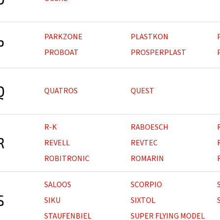
PARKZONE
PLASTKON
P
PROBOAT
PROSPERPLAST
Q
QUATROS
QUEST
R-K
RABOESCH
R
REVELL
REVTEC
ROBITRONIC
ROMARIN
SALOOS
SCORPIO
S
SIKU
SIXTOL
STAUFENBIEL
SUPER FLYING MODEL