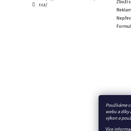
Zboží 
r.cz/
Reklam
Nepřevz
Formul
Používáme c
webu a díky 
výkon a použ
Více informa