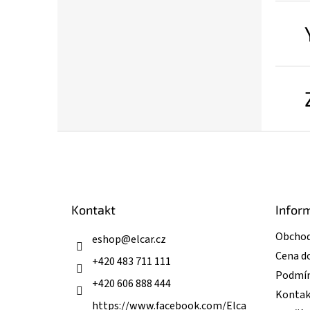
Z
á
p
a
t
Kontakt
Infor
í
Obchod
eshop
@
elcar.cz
Cena d
+420 483 711 111
Podmín
+420 606 888 444
Kontak
https://www.facebook.com/Elca