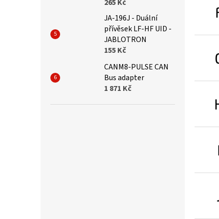
265 Kč
JA-196J - Duální
přívěsek LF-HF UID -
JABLOTRON
155 Kč
CANM8-PULSE CAN
Bus adapter
1 871 Kč