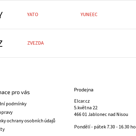
Y
YATO
YUNEEC
Z
ZVEZDA
Prodejna
mace pro vás
Elcar.cz
ní podmínky
5.května 22
opravy
466 01 Jablonec nad Nisou
ky ochrany osobních údajů
Pondělí - pátek 7.30 - 16.30 ho
ty