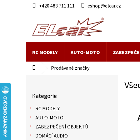
Přejít
+420 483 711 111
eshop@elcar.cz
na
obsah
RC MODELY
AUTO-MOTO
ZABEZPEČE
Prodávané značky
Domů
P
Vše
o
Přeskočit
s
Kategorie
kategorie
t
r
RC MODELY
a
AUTO-MOTO
n
n
ZABEZPEČENÍ OBJEKTŮ
í
DOMÁCÍ AUDIO