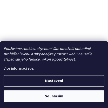
Používáme cookies, abychom Vám umožnili pohodlné
prohlížení webu a díky analýze provozu webu neustále
zlepšovali jeho funkce, výkon a použitelnost.
Autorádio (CD) CAR RADIO CD MILANO 200 BT
Více informací
zde
.
Dočasně nedostupné
Nastavení
2 692 Kč bez DPH
Do košíku
3 257 Kč
Souhlasím