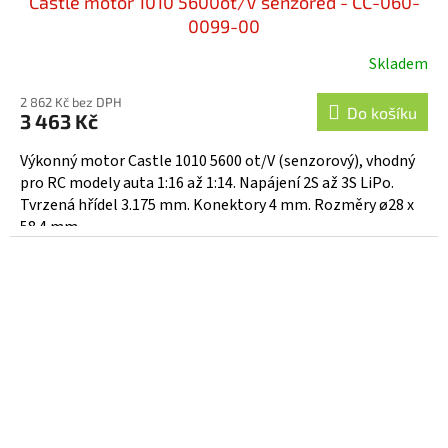
Castle motor 1010 5600ot/V senzored - CC-060-
0099-00
Skladem
2 862 Kč bez DPH
Do košíku
3 463 Kč
Výkonný motor Castle 1010 5600 ot/V (senzorový), vhodný
pro RC modely auta 1:16 až 1:14. Napájení 2S až 3S LiPo.
Tvrzená hřídel 3.175 mm. Konektory 4 mm. Rozměry ø28 x
58.4 mm,...