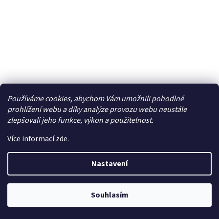
Používáme cookies, abychom Vám umožnili pohodlné
prohlížení webu a díky analýze provozu webu neustále
Castle senzorový kabel plochý 250mm - CC-011-
zlepšovali jeho funkce, výkon a použitelnost.
0146-00
Více informací
zde
.
Dočasně nedostupné
431 Kč bez DPH
Nastavení
Do košíku
521 Kč
Castle senzorový kabel plochý 250mm je určen ke spojení
Souhlasím
senzorového motoru a regulátoru Castle.