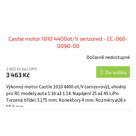
Castle motor 1010 4400ot/V senzored - CC-060-
0098-00
Dočasně nedostupné
2 862 Kč bez DPH
Do košíku
3 463 Kč
Výkonný motor Castle 1010 4400 ot/V (senzorový), vhodný
pro RC modely auta 1:16 až 1:14. Napájení 2S až 4S LiPo.
Tvrzená hřídel 3.175 mm. Konektory 4 mm. Rozměry ø28 x
58.4 mm,...