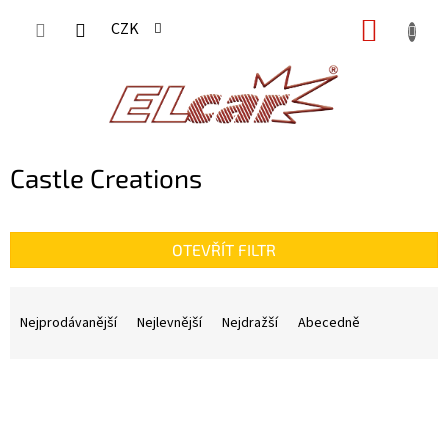
Přejít
NÁKUP
CZK
na
KOŠÍK
obsah
Castle Creations
OTEVŘÍT FILTR
Ř
a
Nejprodávanější
Nejlevnější
Nejdražší
Abecedně
z
e
n
V
í
ý
p
p