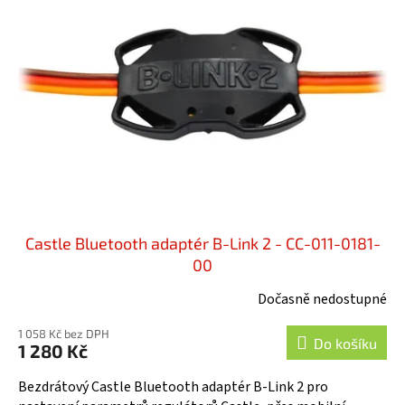
r
i
o
s
d
p
u
r
k
o
t
d
ů
u
k
t
ů
Castle Bluetooth adaptér B-Link 2 - CC-011-0181-
00
Dočasně nedostupné
1 058 Kč bez DPH
Do košíku
1 280 Kč
Bezdrátový Castle Bluetooth adaptér B-Link 2 pro