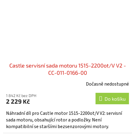
Castle servisní sada motoru 1515-2200ot/V V2 -
CC-011-0166-00
Dočasně nedostupné
1 842 Kč bez DPH
Do košíku
2 229 Kč
Náhradní díl pro Castle motor 1515-2200ot/V V2: servisní
sada motoru, obsahující rotor a podložky. Není
kompatibilní se staršími bezsenzorovými motory.