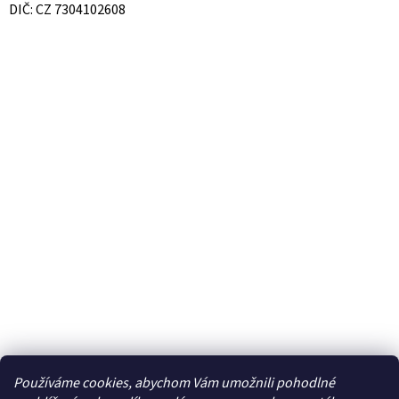
DIČ: CZ 7304102608
Používáme cookies, abychom Vám umožnili pohodlné
Facebook