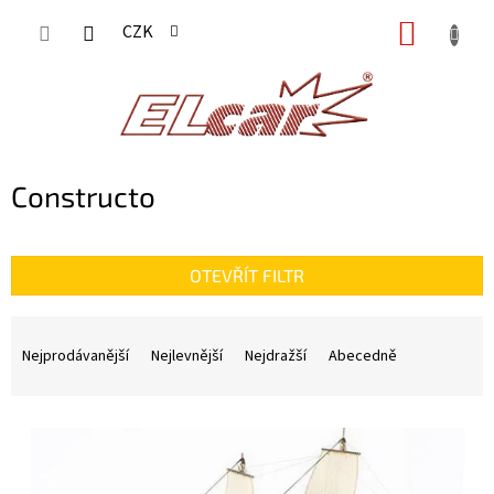
Přejít
NÁKUP
CZK
na
KOŠÍK
obsah
Constructo
OTEVŘÍT FILTR
Ř
a
Nejprodávanější
Nejlevnější
Nejdražší
Abecedně
z
e
n
V
í
ý
p
p