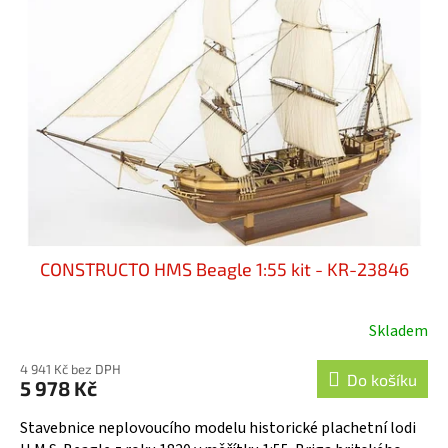
r
i
o
s
d
p
u
r
k
o
t
d
ů
u
k
t
ů
CONSTRUCTO HMS Beagle 1:55 kit - KR-23846
Skladem
4 941 Kč bez DPH
Do košíku
5 978 Kč
Stavebnice neplovoucího modelu historické plachetní lodi