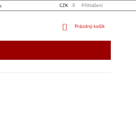
CZK
Přihlášení
OCHRANY OSOBNÍCH ÚDAJŮ
KONTAKTY
ZBOŽÍ SKLADE
NÁKUPNÍ
Prázdný košík
KOŠÍK