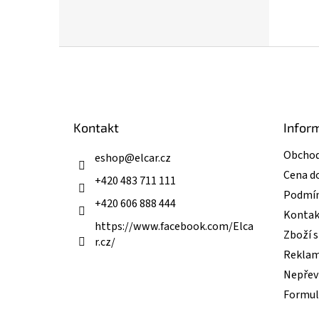
Z
á
p
a
t
Kontakt
Infor
í
Obchod
eshop
@
elcar.cz
Cena d
+420 483 711 111
Podmín
+420 606 888 444
Kontak
https://www.facebook.com/Elca
Zboží 
r.cz/
Reklam
Nepřevz
Formul