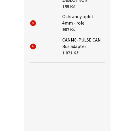
JABLOTRON
155 Kč
Ochranny oplet
4mm - role
987 Kč
CANM8-PULSE CAN
Bus adapter
1 871 Kč