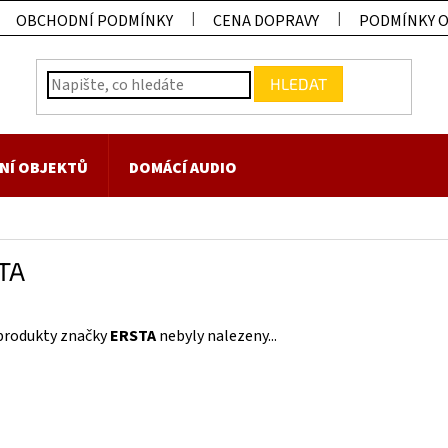
OBCHODNÍ PODMÍNKY
CENA DOPRAVY
PODMÍNKY 
HLEDAT
NÍ OBJEKTŮ
DOMÁCÍ AUDIO
TA
produkty značky
ERSTA
nebyly nalezeny...