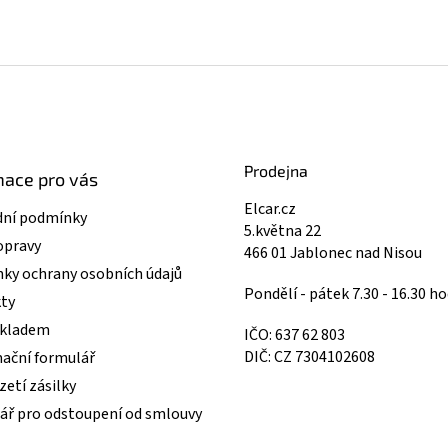
Prodejna
mace pro vás
Elcar.cz
ní podmínky
5.května 22
opravy
466 01 Jablonec nad Nisou
ky ochrany osobních údajů
Pondělí - pátek 7.30 - 16.30 ho
ty
skladem
IČO: 637 62 803
DIČ: CZ 7304102608
ační formulář
etí zásilky
ář pro odstoupení od smlouvy