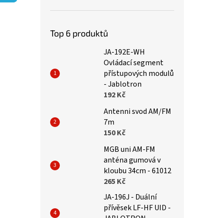
p
a
n
e
Top 6 produktů
l
JA-192E-WH
Ovládací segment
přístupových modulů
- Jablotron
192 Kč
Antenni svod AM/FM
7m
150 Kč
MGB uni AM-FM
anténa gumová v
kloubu 34cm - 61012
265 Kč
JA-196J - Duální
přívěsek LF-HF UID -