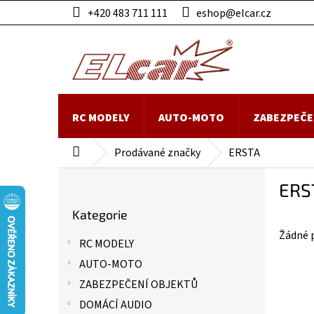
Přejít
+420 483 711 111
eshop@elcar.cz
na
obsah
RC MODELY
AUTO-MOTO
ZABEZPEČE
Prodávané značky
ERSTA
Domů
P
ERS
o
Přeskočit
s
Kategorie
kategorie
t
Žádné 
r
RC MODELY
a
AUTO-MOTO
n
n
ZABEZPEČENÍ OBJEKTŮ
í
DOMÁCÍ AUDIO