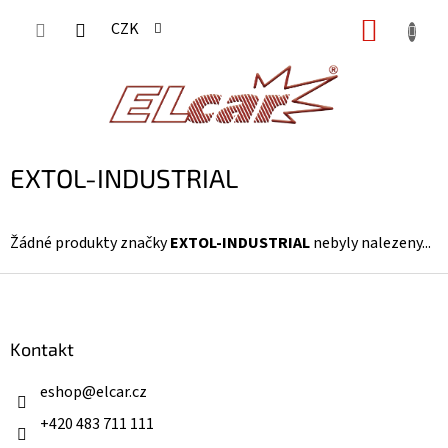
Přejít
NÁKUP
CZK
na
KOŠÍK
obsah
EXTOL-INDUSTRIAL
Žádné produkty značky
EXTOL-INDUSTRIAL
nebyly nalezeny...
Z
á
p
a
Kontakt
t
í
eshop
@
elcar.cz
+420 483 711 111