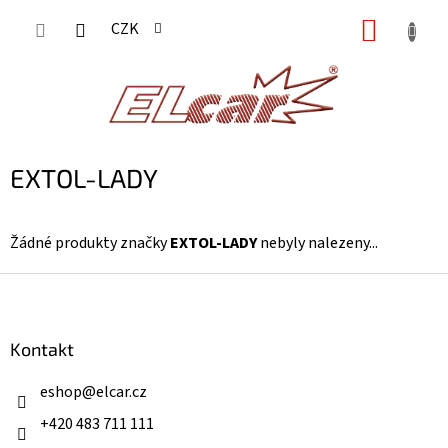
Přejít
NÁKUP
CZK
na
KOŠÍK
obsah
EXTOL-LADY
Žádné produkty značky
EXTOL-LADY
nebyly nalezeny...
Z
á
p
a
Kontakt
t
í
eshop
@
elcar.cz
+420 483 711 111