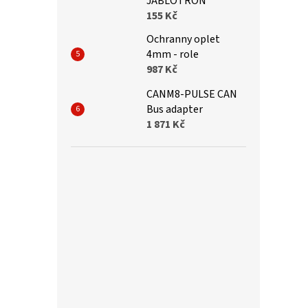
JABLOTRON
155 Kč
Ochranny oplet
4mm - role
987 Kč
CANM8-PULSE CAN
Bus adapter
1 871 Kč