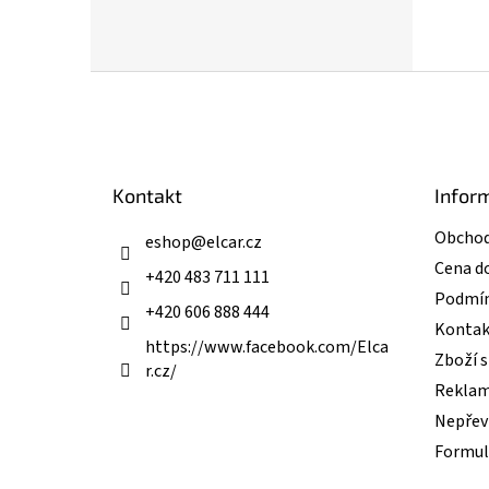
Z
á
p
a
t
Kontakt
Infor
í
Obchod
eshop
@
elcar.cz
Cena d
+420 483 711 111
Podmín
+420 606 888 444
Kontak
https://www.facebook.com/Elca
Zboží 
r.cz/
Reklam
Nepřevz
Formul