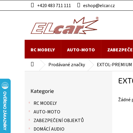
Přejít
+420 483 711 111
eshop@elcar.cz
na
obsah
RC MODELY
AUTO-MOTO
ZABEZPEČE
Prodávané značky
EXTOL-PREMIUM
Domů
P
EXT
o
Přeskočit
s
Kategorie
kategorie
t
Žádné 
r
RC MODELY
a
AUTO-MOTO
n
n
ZABEZPEČENÍ OBJEKTŮ
í
DOMÁCÍ AUDIO