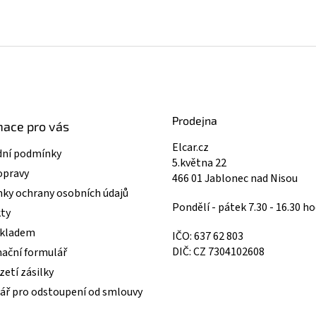
Prodejna
mace pro vás
Elcar.cz
ní podmínky
5.května 22
opravy
466 01 Jablonec nad Nisou
ky ochrany osobních údajů
Pondělí - pátek 7.30 - 16.30 ho
ty
skladem
IČO: 637 62 803
DIČ: CZ 7304102608
ační formulář
etí zásilky
ář pro odstoupení od smlouvy