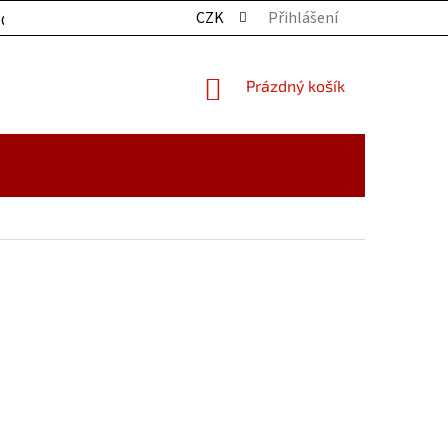
CZK
Přihlášení
OCHRANY OSOBNÍCH ÚDAJŮ
KONTAKTY
ZBOŽÍ SKLADE
NÁKUPNÍ
Prázdný košík
KOŠÍK