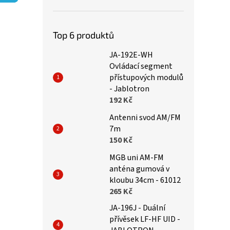
p
a
n
e
Top 6 produktů
l
JA-192E-WH
Ovládací segment
přístupových modulů
- Jablotron
192 Kč
Antenni svod AM/FM
7m
150 Kč
MGB uni AM-FM
anténa gumová v
kloubu 34cm - 61012
265 Kč
JA-196J - Duální
přívěsek LF-HF UID -