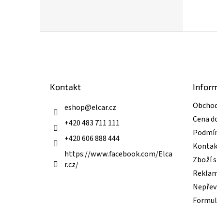
Z
á
p
a
t
Kontakt
Infor
í
Obchod
eshop
@
elcar.cz
Cena d
+420 483 711 111
Podmín
+420 606 888 444
Kontak
https://www.facebook.com/Elca
Zboží 
r.cz/
Reklam
Nepřevz
Formul