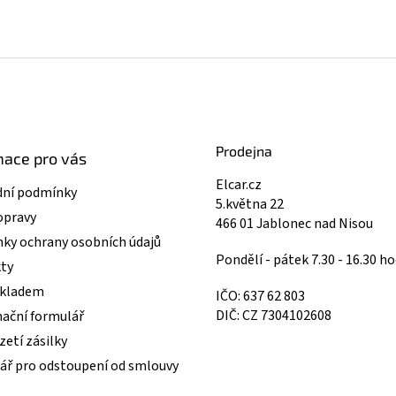
Prodejna
mace pro vás
Elcar.cz
ní podmínky
5.května 22
opravy
466 01 Jablonec nad Nisou
ky ochrany osobních údajů
Pondělí - pátek 7.30 - 16.30 ho
ty
skladem
IČO: 637 62 803
DIČ: CZ 7304102608
ační formulář
etí zásilky
ář pro odstoupení od smlouvy