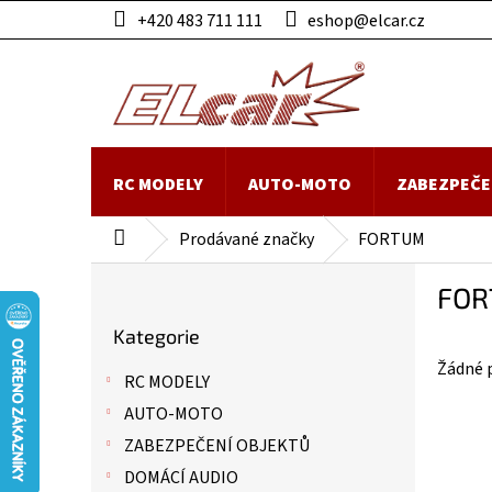
Přejít
+420 483 711 111
eshop@elcar.cz
na
obsah
RC MODELY
AUTO-MOTO
ZABEZPEČE
Prodávané značky
FORTUM
Domů
P
FO
o
Přeskočit
s
Kategorie
kategorie
t
Žádné 
r
RC MODELY
a
AUTO-MOTO
n
n
ZABEZPEČENÍ OBJEKTŮ
í
DOMÁCÍ AUDIO