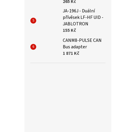
265 Kč
JA-196J - Duální
přívěsek LF-HF UID -
JABLOTRON
155 Kč
CANM8-PULSE CAN
Bus adapter
1 871 Kč