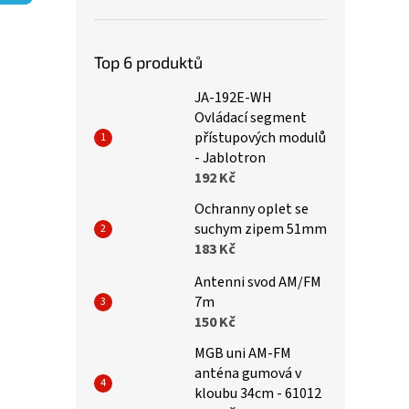
p
a
n
e
Top 6 produktů
l
JA-192E-WH
Ovládací segment
přístupových modulů
- Jablotron
192 Kč
Ochranny oplet se
suchym zipem 51mm
183 Kč
Antenni svod AM/FM
7m
150 Kč
MGB uni AM-FM
anténa gumová v
kloubu 34cm - 61012