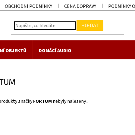
OBCHODNÍ PODMÍNKY
CENA DOPRAVY
PODMÍNKY 
HLEDAT
NÍ OBJEKTŮ
DOMÁCÍ AUDIO
RTUM
produkty značky
FORTUM
nebyly nalezeny...