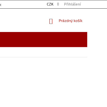
CZK
Přihlášení
OCHRANY OSOBNÍCH ÚDAJŮ
KONTAKTY
ZBOŽÍ SKLADE
NÁKUPNÍ
Prázdný košík
KOŠÍK