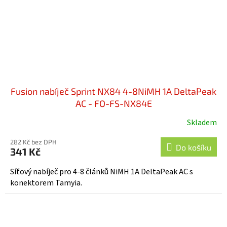
Fusion nabíječ Sprint NX84 4-8NiMH 1A DeltaPeak
AC - FO-FS-NX84E
Skladem
282 Kč bez DPH
Do košíku
341 Kč
Síťový nabíječ pro 4-8 článků NiMH 1A DeltaPeak AC s
konektorem Tamyia.