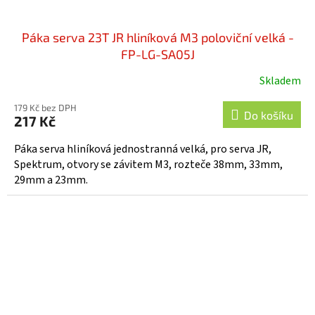
Páka serva 23T JR hliníková M3 poloviční velká -
FP-LG-SA05J
Skladem
179 Kč bez DPH
Do košíku
217 Kč
Páka serva hliníková jednostranná velká, pro serva JR,
Spektrum, otvory se závitem M3, rozteče 38mm, 33mm,
29mm a 23mm.