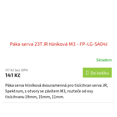
Páka serva 23T JR hliníková M3 - FP-LG-SA04J
Skladem
117 Kč bez DPH
Do košíku
141 Kč
Páka serva hliníková dvouramenná pro tisícihran serva JR,
Spektrum, s otvory se závitem M3, rozteče od osy
tisícihranu 19mm, 15mm, 11mm.