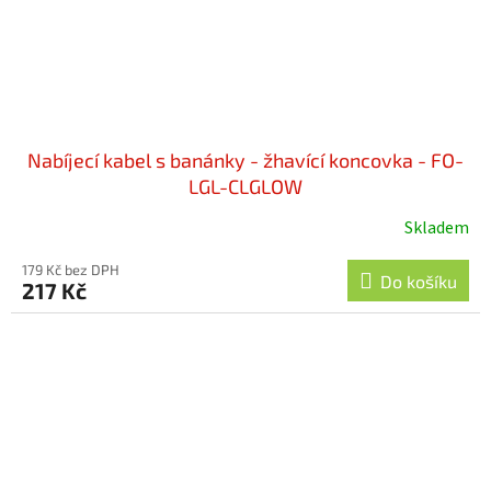
Nabíjecí kabel s banánky - žhavící koncovka - FO-
LGL-CLGLOW
Skladem
179 Kč bez DPH
Do košíku
217 Kč