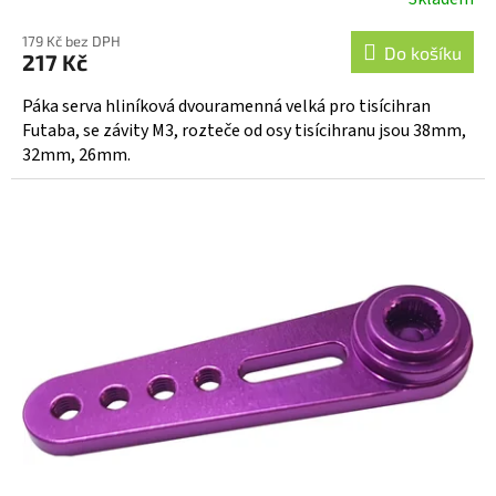
179 Kč bez DPH
Do košíku
217 Kč
Páka serva hliníková dvouramenná velká pro tisícihran
Futaba, se závity M3, rozteče od osy tisícihranu jsou 38mm,
32mm, 26mm.