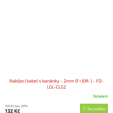
Nabíjecí kabel s banánky - 2mm (F+)(M-) - FO-
LGL-CLG2
Skladem
109 Kč bez DPH
Do košíku
132 Kč