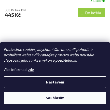
Skladem
368 Kč bez DPH
Do košíku
445 Kč
Používáme cookies, abychom Vám umožnili pohodlné
prohlížení webu a díky analýze provozu webu neustále
zlepšovali jeho funkce, výkon a použitelnost.
Více informací
zde
.
Nastavení
Souhlasím
Konektor zlacený 6.0mm se smrťovacími
bužírkami (2 páry) - FO-FS-GC06/02