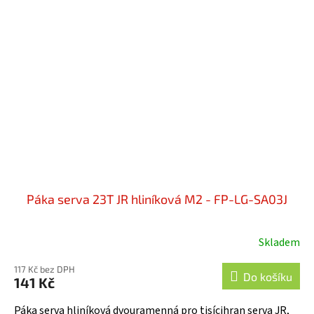
Páka serva 23T JR hliníková M2 - FP-LG-SA03J
Skladem
117 Kč bez DPH
Do košíku
141 Kč
Páka serva hliníková dvouramenná pro tisícihran serva JR,