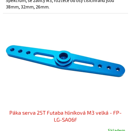
Spektrum, se závity M3, rozteče od osy tisícihranu jsou
38mm, 32mm, 26mm.
Páka serva 25T Futaba hliníková M3 velká - FP-
LG-SA06F
Skladem