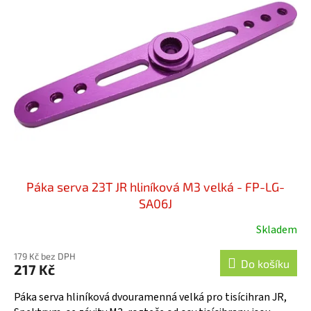
r
i
o
s
d
p
u
r
k
o
t
d
ů
u
k
t
ů
Páka serva 23T JR hliníková M3 velká - FP-LG-
SA06J
Skladem
179 Kč bez DPH
Do košíku
217 Kč
Páka serva hliníková dvouramenná velká pro tisícihran JR,