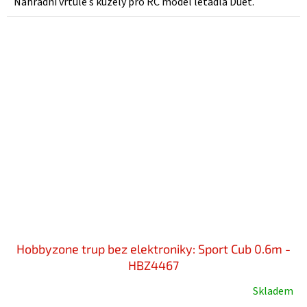
Náhradní vrtule s kužely pro RC model letadla Duet.
Hobbyzone trup bez elektroniky: Sport Cub 0.6m -
HBZ4467
Skladem