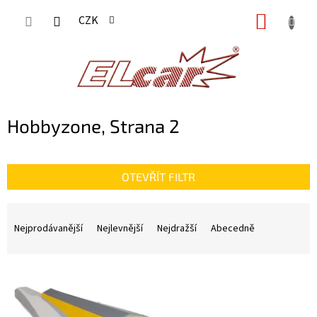
Přejít
NÁKUP
CZK
na
KOŠÍK
obsah
Hobbyzone
, Strana 2
OTEVŘÍT FILTR
Ř
a
Nejprodávanější
Nejlevnější
Nejdražší
Abecedně
z
e
n
V
í
ý
p
p