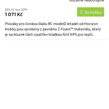
Dočasně nedostupné
885 Kč bez DPH
Do košíku
1 071 Kč
Plováky pro širokou škálu RC modelů letadel od Horizon
Hobby jsou vyrobeny z pevného Z-Foam™ materiálu, který
je na kluzné části opatřen hladkou fólií HPS pro lepší...