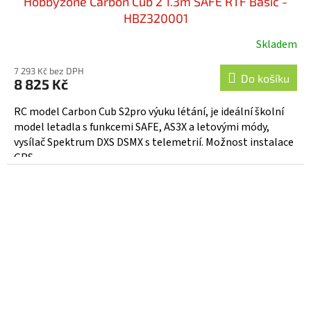
Hobbyzone Carbon Cub 2 1.3m SAFE RTF Basic -
HBZ320001
Skladem
Průměrné
hodnocení
7 293 Kč bez DPH
produktu
Do košíku
8 825 Kč
je
4,0
RC model Carbon Cub S2pro výuku létání, je ideální školní
z
model letadla s funkcemi SAFE, AS3X a letovými módy,
5
vysílač Spektrum DXS DSMX s telemetrií. Možnost instalace
hvězdiček.
GPS...