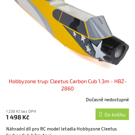
r
i
o
s
d
p
u
r
k
o
t
d
ů
u
k
t
ů
Hobbyzone trup: Cleetus Carbon Cub 1.3m - HBZ-
2860
Dočasně nedostupné
1 238 Kč bez DPH
Do košíku
1 498 Kč
Náhradní díl pro RC model letadla Hobbyzone Cleetus