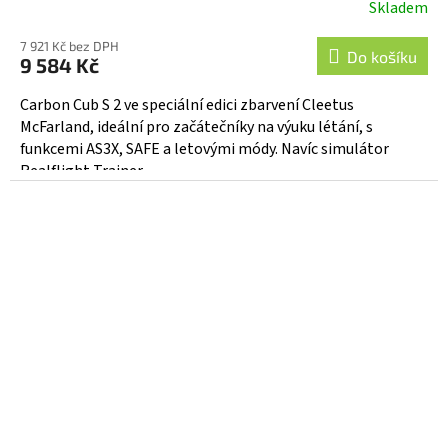
Skladem
7 921 Kč bez DPH
Do košíku
9 584 Kč
Carbon Cub S 2 ve speciální edici zbarvení Cleetus
McFarland, ideální pro začátečníky na výuku létání, s
funkcemi AS3X, SAFE a letovými módy. Navíc simulátor
Realflight Trainer...