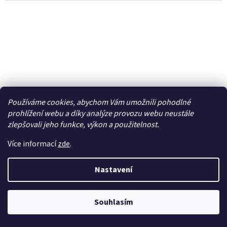
Používáme cookies, abychom Vám umožnili pohodlné
prohlížení webu a díky analýze provozu webu neustále
zlepšovali jeho funkce, výkon a použitelnost.
Více informací
zde
.
Nastavení
Hobbyzone táhlo s pákami: Sport Cub 0.6m -
HBZ4421
Souhlasím
Dočasně nedostupné
242 Kč bez DPH