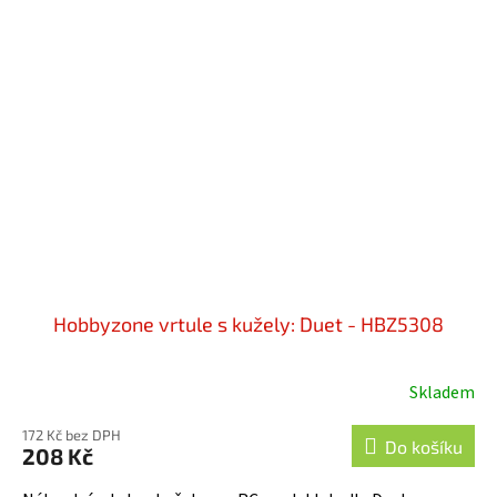
Hobbyzone vrtule s kužely: Duet - HBZ5308
Skladem
172 Kč bez DPH
Do košíku
208 Kč