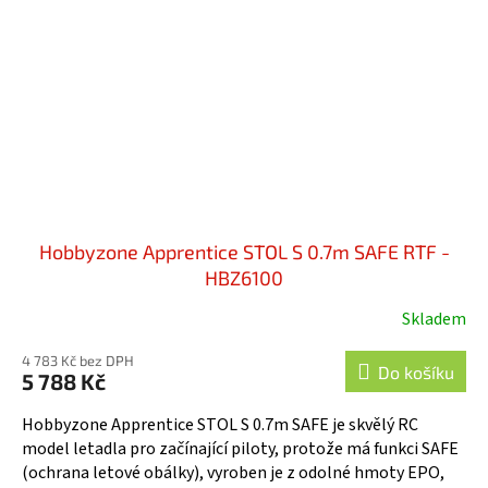
Hobbyzone Apprentice STOL S 0.7m SAFE RTF -
HBZ6100
Skladem
4 783 Kč bez DPH
Do košíku
5 788 Kč
Hobbyzone Apprentice STOL S 0.7m SAFE je skvělý RC
model letadla pro začínající piloty, protože má funkci SAFE
(ochrana letové obálky), vyroben je z odolné hmoty EPO,