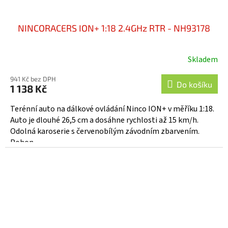
NINCORACERS ION+ 1:18 2.4GHz RTR - NH93178
Skladem
941 Kč bez DPH
Do košíku
1 138 Kč
Terénní auto na dálkové ovládání Ninco ION+ v měříku 1:18.
Auto je dlouhé 26,5 cm a dosáhne rychlosti až 15 km/h.
Odolná karoserie s červenobílým závodním zbarvením.
Pohon...