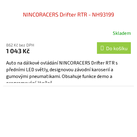
NINCORACERS Drifter RTR - NH93199
Skladem
862 Kč bez DPH
Do košíku
1 043 Kč
Auto na dálkové ovládání NINCORACERS Drifter RTR s
předními LED světly, designovou závodní karoserií a
gumovými pneumatikami. Obsahuje funkce demo a
programování. Vysílač...