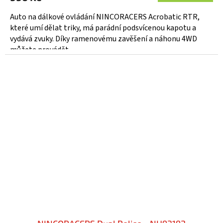
je
5,0
Auto na dálkové ovládání NINCORACERS Acrobatic RTR,
z
které umí dělat triky, má parádní podsvícenou kapotu a
5
vydává zvuky. Díky ramenovému zavěšení a náhonu 4WD
hvězdiček.
můžete provádět...