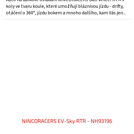
koly ve tvaru koule, které umožňují bláznivou jízdu - drifty,
otáčení o 360°, jízdu bokem a mnoho dalšího, kam Vás jen...
NINCORACERS EV-Sky RTR - NH93196