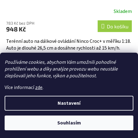
Skladem
783 Kč bez DPH
Do košíku
948 Kč
Terénní auto na dálkové ovládání Ninco Croc+ v měříku 1:18.
Auto je dlouhé 26,5 cm a dosáhne rychlosti až 15 km/h.
Zelená karoserie s velkými čelistmi zaujme především děti....
Používáme cookies, abychom Vám umožnili pohodlné
prohlížení webu a díky analýze provozu webu neustále
zlepšovali jeho funkce, výkon a použitelnost.
Více informací
zde
.
Nastavení
Souhlasím