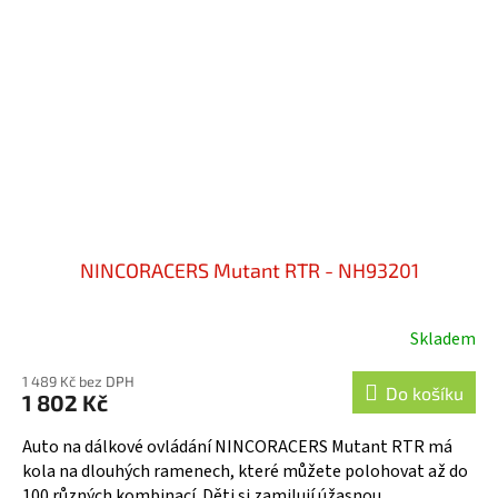
NINCORACERS Mutant RTR - NH93201
Skladem
1 489 Kč bez DPH
Do košíku
1 802 Kč
Auto na dálkové ovládání NINCORACERS Mutant RTR má
kola na dlouhých ramenech, které můžete polohovat až do
100 různých kombinací. Děti si zamilují úžasnou