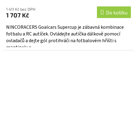
1 411 Kč bez DPH
Do košíku
1 707 Kč
NINCORACERS Goalcars Supercup je zábavná kombinace
fotbalu a RC autíček. Ovládejte autíčka dálkově pomocí
ovladačů a dejte gól protihráči na fotbalovém hřišti s
mantinely o...