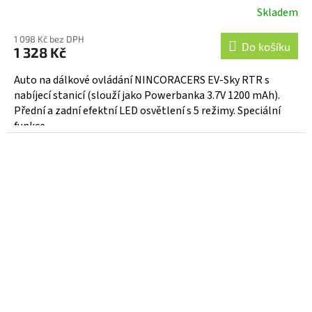
Skladem
1 098 Kč bez DPH
Do košíku
1 328 Kč
Auto na dálkové ovládání NINCORACERS EV-Sky RTR s
nabíjecí stanicí (slouží jako Powerbanka 3.7V 1200 mAh).
Přední a zadní efektní LED osvětlení s 5 režimy. Speciální
funkce...