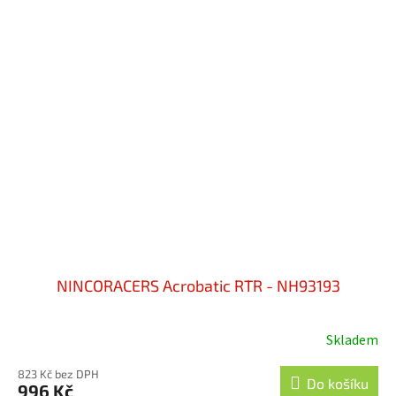
NINCORACERS Acrobatic RTR - NH93193
Skladem
Průměrné
hodnocení
823 Kč bez DPH
produktu
Do košíku
996 Kč