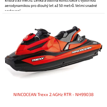
křídla 0.85 metru. Lehká a odolná konstrukce s výbornou
aerodynamikou pro dlouhý let až 50 metrů. Velmi snadné
sestavení...
NINCOCEAN Trexx 2.4GHz RTR - NH99038