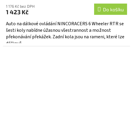
1 176 Kč bez DPH
Do košíku
1 423 Kč
Auto na dálkové ovládání NINCORACERS 6 Wheeler RTR se
šesti koly nabídne úžasnou všestrannost a možnost
překonávání překážek. Zadní kola jsou na rameni, které lze
dálkově...