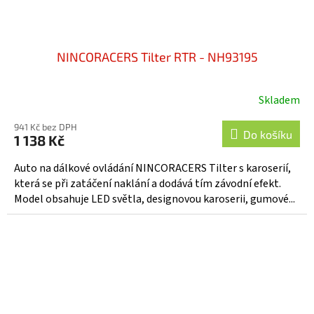
NINCORACERS Tilter RTR - NH93195
Skladem
941 Kč bez DPH
Do košíku
1 138 Kč
Auto na dálkové ovládání NINCORACERS Tilter s karoserií,
která se při zatáčení naklání a dodává tím závodní efekt.
Model obsahuje LED světla, designovou karoserii, gumové...