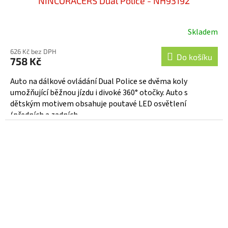
NINCORACERS Dual Police - NH93192
Skladem
626 Kč bez DPH
Do košíku
758 Kč
Auto na dálkové ovládání Dual Police se dvěma koly
umožňující běžnou jízdu i divoké 360° otočky. Auto s
dětským motivem obsahuje poutavé LED osvětlení
(předních a zadních...