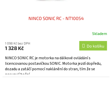
NINCO SONIC RC - NT10054
Skladem
1 098 Kč bez DPH
Do košíku
1 328 Kč
NINCO SONIC RC je motorka na dálkové ovládání s
licencovanou postavičkou SONIC. Motorka jezdí dopředu,
dozadu a zatáčí pomocí naklánění do stran, tím že se
posunují boční...