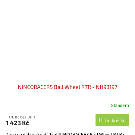
NINCORACERS Ball Wheel RTR - NH93197
Skladem
1 176 Kč bez DPH
Do košíku
1 423 Kč
Auto na dálkové ovládání NINCORACERS Ball Wheel RTR s