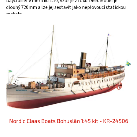
Daycruiser v měřítku 1:10, vzor je z roku 1965. Model je
5
dlouhý 720mm a lze jej sestavit jako neplovoucí statickou
hvězdiček.
maketu,...
Nordic Claas Boats Bohuslän 1:45 kit - KR-24506