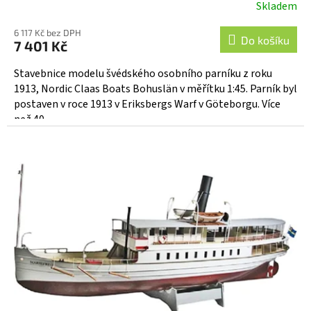
Skladem
6 117 Kč bez DPH
Do košíku
7 401 Kč
Stavebnice modelu švédského osobního parníku z roku
1913, Nordic Claas Boats Bohuslän v měřítku 1:45. Parník byl
postaven v roce 1913 v Eriksbergs Warf v Göteborgu. Více
než 40...