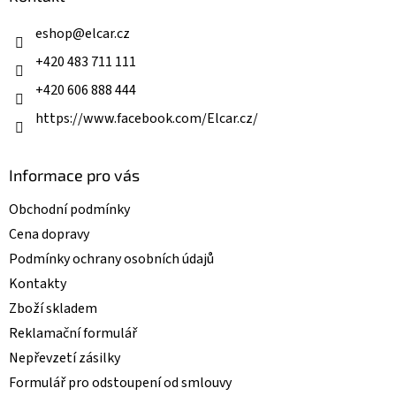
c
t
í
í
eshop
@
elcar.cz
p
r
+420 483 711 111
v
k
+420 606 888 444
y
v
https://www.facebook.com/Elcar.cz/
ý
p
i
Informace pro vás
s
u
Obchodní podmínky
Cena dopravy
Podmínky ochrany osobních údajů
Kontakty
Zboží skladem
Reklamační formulář
Nepřevzetí zásilky
Formulář pro odstoupení od smlouvy