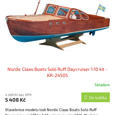
r
i
o
s
d
p
u
r
k
o
t
d
ů
u
k
t
ů
Nordic Claas Boats Solö Ruff Daycruiser 1:10 kit -
KR-24505
Skladem
Průměrné
hodnocení
4 469 Kč bez DPH
produktu
Do košíku
5 408 Kč
je
5,0
Stavebnice modelu lodi Nordic Claas Boats Solö Ruff
z