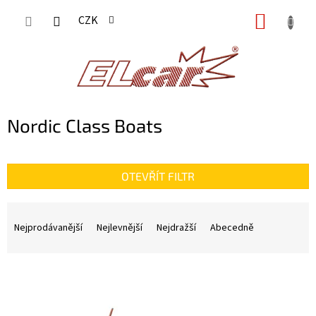
Přejít
NÁKUP
CZK
na
KOŠÍK
obsah
Nordic Class Boats
OTEVŘÍT FILTR
Ř
a
Nejprodávanější
Nejlevnější
Nejdražší
Abecedně
z
e
n
V
í
ý
p
p