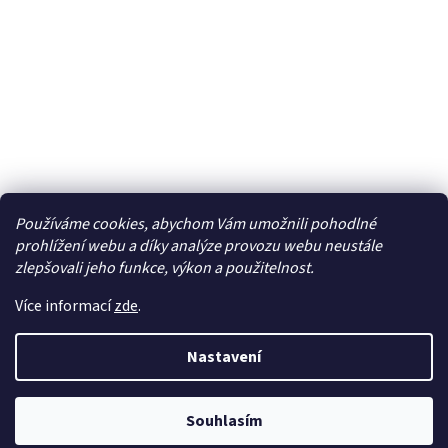
Používáme cookies, abychom Vám umožnili pohodlné
Facebook
prohlížení webu a díky analýze provozu webu neustále
zlepšovali jeho funkce, výkon a použitelnost.
Více informací
zde
.
Vytvořil Shoptet
| Připravil
LemitoMedia s.r.o.
Nastavení
Copyright 2026
Elcar - elektrospecialista - RC modely,
autorádia, navigace, alarmy, domácí audio
. Všechna
práva vyhrazena.
Upravit nastavení cookies
Souhlasím