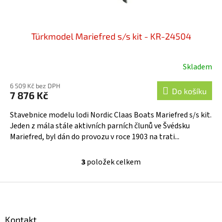
Türkmodel Mariefred s/s kit - KR-24504
Skladem
6 509 Kč bez DPH
Do košíku
7 876 Kč
Stavebnice modelu lodi Nordic Claas Boats Mariefred s/s kit.
Jeden z mála stále aktivních parních člunů ve Švédsku
Mariefred, byl dán do provozu v roce 1903 na trati...
3
položek celkem
O
v
l
Z
á
á
d
p
a
a
Kontakt