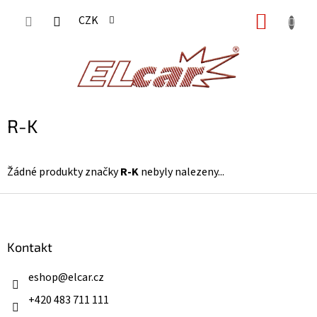
Přejít
NÁKUP
CZK
na
KOŠÍK
obsah
R-K
Žádné produkty značky
R-K
nebyly nalezeny...
Z
á
p
a
Kontakt
t
í
eshop
@
elcar.cz
+420 483 711 111