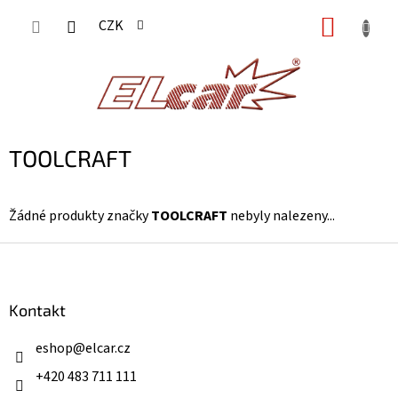
Přejít
NÁKUP
CZK
na
KOŠÍK
obsah
TOOLCRAFT
Žádné produkty značky
TOOLCRAFT
nebyly nalezeny...
Z
á
p
a
Kontakt
t
í
eshop
@
elcar.cz
+420 483 711 111