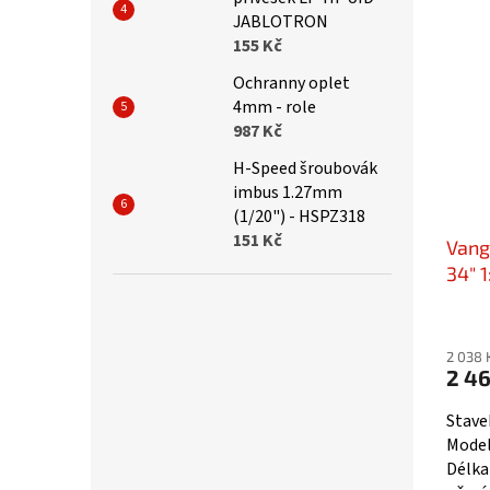
V bale
JABLOTRON
155 Kč
Ochranny oplet
4mm - role
987 Kč
H-Speed šroubovák
imbus 1.27mm
(1/20") - HSPZ318
151 Kč
Vang
34" 1
2 038 
2 46
Stave
Model
Délka