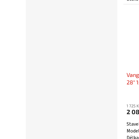
převá
doplňk
Vang
28" 1
1 725 
2 08
Stave
Model
Délka