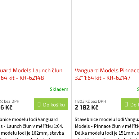
ní jsou díly pro stavbu -...
britského královského námořni
uard Models Launch člun
Vanguard Models Pinnace
:64 kit - KR-62148
32" 1:64 kit - KR-62147
Skladem
Kč bez DPH
1 803 Kč bez DPH
Do košíku
Do 
6 Kč
2 182 Kč
bnice modelu lodi Vanguard
Stavebnice modelu lodi Vangu
s - Launch člun v měřítku 1:64.
Models - Pinnace člun v měřítk
 modelu lodi je 162mm, stavba
Délka modelu lodi je 151mm, 