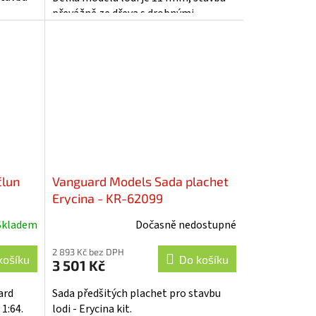
převážně ze dřeva s drobnými
lán....
doplňky, součástí je i stavební plán....
člun
Vanguard Models Sada plachet
Erycina - KR-62099
Skladem
Dočasně nedostupné
2 893 Kč bez DPH
košíku
Do košíku
3 501 Kč
ard
Sada předšitých plachet pro stavbu
1:64.
lodi - Erycina kit.