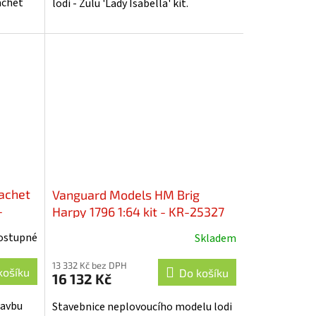
achet
lodi - Zulu 'Lady Isabella' kit.
achet
Vanguard Models HM Brig
-
Harpy 1796 1:64 kit - KR-25327
ostupné
Skladem
13 332 Kč bez DPH
košíku
Do košíku
16 132 Kč
tavbu
Stavebnice neplovoucího modelu lodi