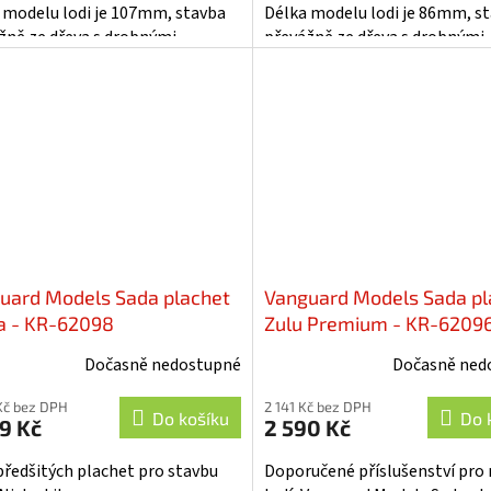
 modelu lodi je 107mm, stavba
Délka modelu lodi je 86mm, s
žně ze dřeva s drobnými
převážně ze dřeva s drobnými
y, součástí je i stavební plán....
doplňky, součástí je i stavební p
uard Models Sada plachet
Vanguard Models Sada pl
a - KR-62098
Zulu Premium - KR-6209
Dočasně nedostupné
Dočasně ned
Kč bez DPH
2 141 Kč bez DPH
Do košíku
Do 
9 Kč
2 590 Kč
předšitých plachet pro stavbu
Doporučené příslušenství pro