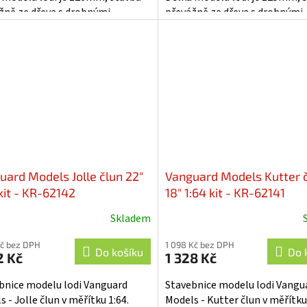
žně ze dřeva s drobnými
převážně ze dřeva s drobnými
y, součástí je i stavební plán....
doplňky, součástí je i stavební p
uard Models Jolle člun 22"
Vanguard Models Kutter 
kit - KR-62142
18" 1:64 kit - KR-62141
Skladem
Kč bez DPH
1 098 Kč bez DPH
Do košíku
Do 
2 Kč
1 328 Kč
bnice modelu lodi Vanguard
Stavebnice modelu lodi Vangu
 - Jolle člun v měřítku 1:64.
Models - Kutter člun v měřítku 