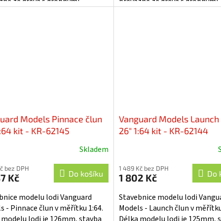
žně ze dřeva s drobnými
převážně ze dřeva s drobnými
y, součástí je i stavební plán....
doplňky, součástí je i stavební p
uard Models Pinnace člun
Vanguard Models Launch 
:64 kit - KR-62145
26" 1:64 kit - KR-62144
Skladem
Kč bez DPH
1 489 Kč bez DPH
Do košíku
Do 
7 Kč
1 802 Kč
bnice modelu lodi Vanguard
Stavebnice modelu lodi Vangu
s - Pinnace člun v měřítku 1:64.
Models - Launch člun v měřítku
 modelu lodi je 126mm, stavba
Délka modelu lodi je 125mm, 