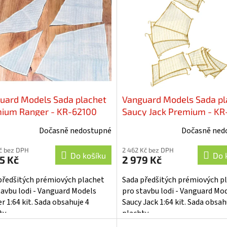
uard Models Sada plachet
Vanguard Models Sada pl
ium Ranger - KR-62100
Saucy Jack Premium - KR
62097
Dočasně nedostupné
Dočasně ned
Kč bez DPH
2 462 Kč bez DPH
Do košíku
Do 
5 Kč
2 979 Kč
předšitých prémiových plachet
Sada předšitých prémiových p
tavbu lodi - Vanguard Models
pro stavbu lodi - Vanguard Mo
r 1:64 kit. Sada obsahuje 4
Saucy Jack 1:64 kit. Sada obsah
ty.
plachty.