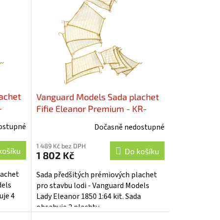
achet
Vanguard Models Sada plachet
-
Fifie Eleanor Premium - KR-
62095
ostupné
Dočasně nedostupné
1 489 Kč bez DPH
košíku
Do košíku
1 802 Kč
lachet
Sada předšitých prémiových plachet
dels
pro stavbu lodi - Vanguard Models
uje 4
Lady Eleanor 1850 1:64 kit. Sada
obsahuje 2 plachty.