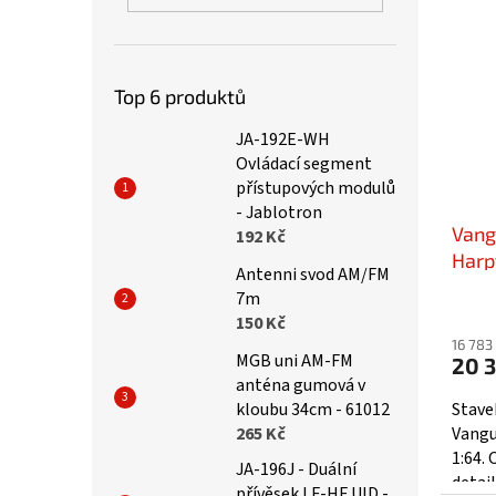
Top 6 produktů
JA-192E-WH
Ovládací segment
přístupových modulů
- Jablotron
Vang
192 Kč
Harp
Antenni svod AM/FM
plan
7m
150 Kč
16 783
MGB uni AM-FM
20 
anténa gumová v
kloubu 34cm - 61012
Stave
265 Kč
Vangu
1:64.
JA-196J - Duální
detai
přívěsek LF-HF UID -