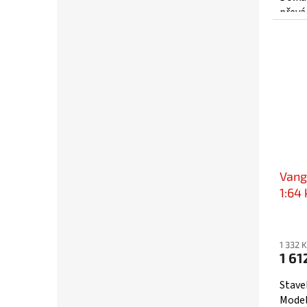
převá
doplňk
Vang
1:64 
1 332 
1 61
Stave
Models