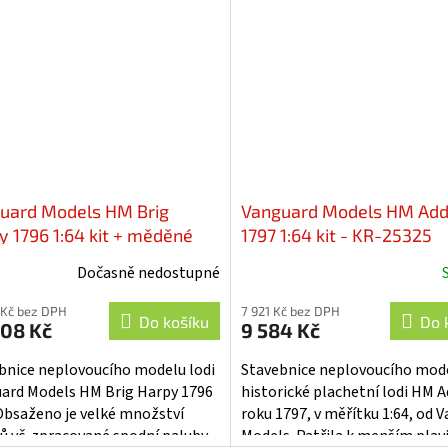
uard Models HM Brig
Vanguard Models HM Add
y 1796 1:64 kit + měděné
1797 1:64 kit - KR-25325
kování - KR-25327-V2
Dočasně nedostupné
 Kč bez DPH
7 921 Kč bez DPH
Do košíku
Do 
308 Kč
9 584 Kč
bnice neplovoucího modelu lodi
Stavebnice neplovoucího mod
ard Models HM Brig Harpy 1796
historické plachetní lodi HM A
 Obsaženo je velké množství
roku 1797, v měřítku 1:64, od 
lů vč. zpracované spodní paluby.
Models. Patřila k menším pla