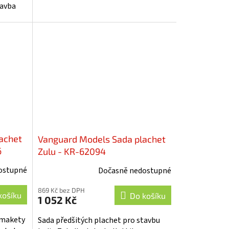
tavba
lán....
achet
Vanguard Models Sada plachet
6
Zulu - KR-62094
ostupné
Dočasně nedostupné
869 Kč bez DPH
košíku
Do košíku
1 052 Kč
 makety
Sada předšitých plachet pro stavbu