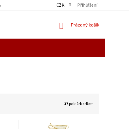
CZK
Přihlášení
OCHRANY OSOBNÍCH ÚDAJŮ
KONTAKTY
ZBOŽÍ SKLADE
NÁKUPNÍ
Prázdný košík
KOŠÍK
37
položek celkem