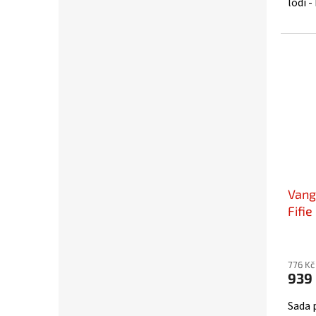
lodi -
Vang
Fifi
776 Kč
939
Sada 