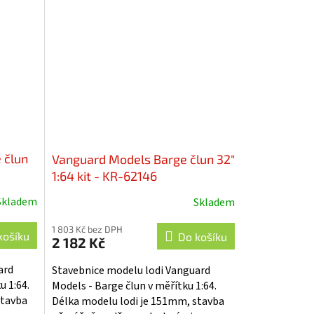
ctva...
doplňky, součástí je i stavební plán....
 člun
Vanguard Models Barge člun 32"
1:64 kit - KR-62146
Skladem
Skladem
1 803 Kč bez DPH
košíku
Do košíku
2 182 Kč
ard
Stavebnice modelu lodi Vanguard
u 1:64.
Models - Barge člun v měřítku 1:64.
stavba
Délka modelu lodi je 151mm, stavba