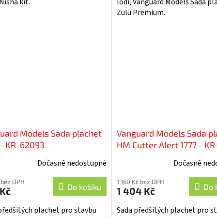
 Nisha kit.
lodí, Vanguard Models Sada pl
Zulu Premium.
uard Models Sada plachet
Vanguard Models Sada pl
e - KR-62093
HM Cutter Alert 1777 - KR
62092
Dočasně nedostupné
Dočasně ned
 bez DPH
1 160 Kč bez DPH
Do košíku
Do 
 Kč
1 404 Kč
předšitých plachet pro stavbu
Sada předšitých plachet pro s