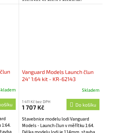
převážně ze dřeva s drobnými
lán....
doplňky, součástí je i stavební plán....
člun
Vanguard Models Launch člun
24" 1:64 kit - KR-62143
Skladem
Skladem
1 411 Kč bez DPH
košíku
Do košíku
1 707 Kč
ard
Stavebnice modelu lodi Vanguard
 1:64.
Models - Launch člun v měřítku 1:64.
stavba
Délka modelu lodi je 114mm, stavba