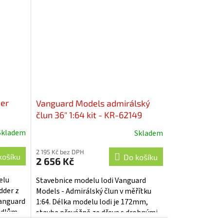
er
Vanguard Models admirálský
člun 36" 1:64 kit - KR-62149
Skladem
Skladem
2 195 Kč bez DPH
košíku
Do košíku
2 656 Kč
elu
Stavebnice modelu lodi Vanguard
dder z
Models - Admirálský člun v měřítku
Vanguard
1:64. Délka modelu lodi je 172mm,
vidlům
stavba převážně ze dřeva s drobnými