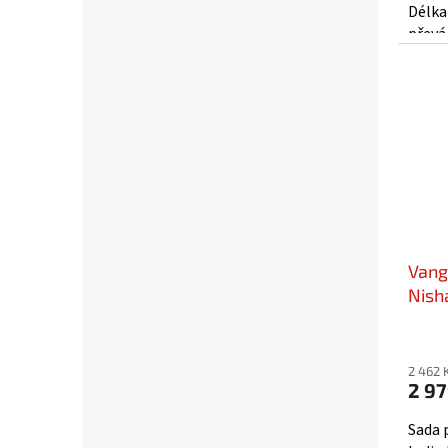
Délka
převá
doplňk
Vang
Nish
2 462 
2 97
Sada 