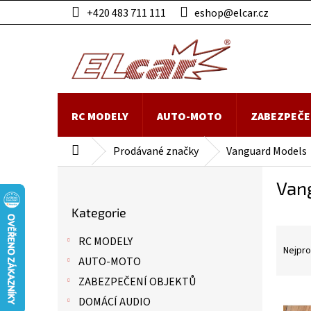
Přejít
+420 483 711 111
eshop@elcar.cz
na
obsah
RC MODELY
AUTO-MOTO
ZABEZPEČE
Prodávané značky
Vanguard Models
Domů
P
Van
o
Přeskočit
s
Kategorie
kategorie
t
Ř
r
RC MODELY
a
a
Nejpro
AUTO-MOTO
z
n
e
n
ZABEZPEČENÍ OBJEKTŮ
n
í
V
DOMÁCÍ AUDIO
í