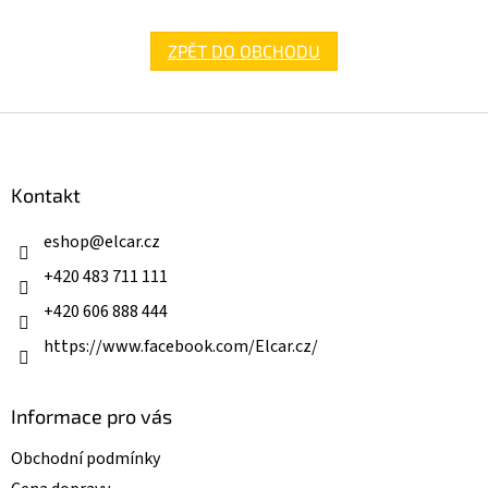
ZPĚT DO OBCHODU
Z
á
p
a
Kontakt
t
í
eshop
@
elcar.cz
+420 483 711 111
+420 606 888 444
https://www.facebook.com/Elcar.cz/
Informace pro vás
Obchodní podmínky