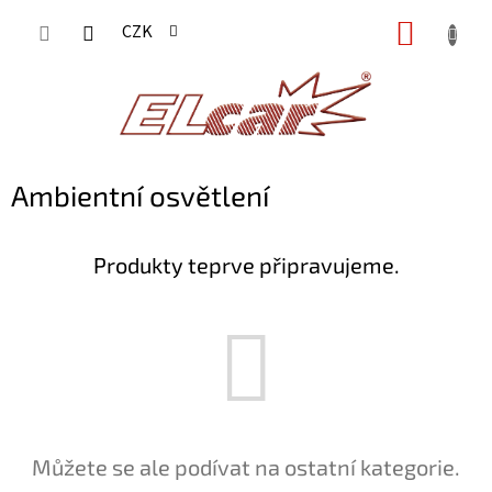
Přejít
NÁKUP
CZK
na
KOŠÍK
obsah
Ambientní osvětlení
Produkty teprve připravujeme.
Můžete se ale podívat na ostatní kategorie.