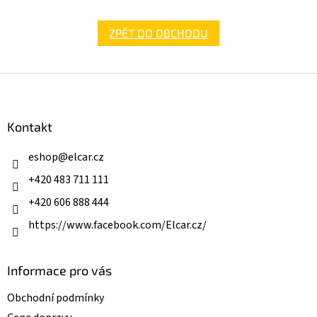
ZPĚT DO OBCHODU
Z
á
p
a
Kontakt
t
í
eshop
@
elcar.cz
+420 483 711 111
+420 606 888 444
https://www.facebook.com/Elcar.cz/
Informace pro vás
Obchodní podmínky