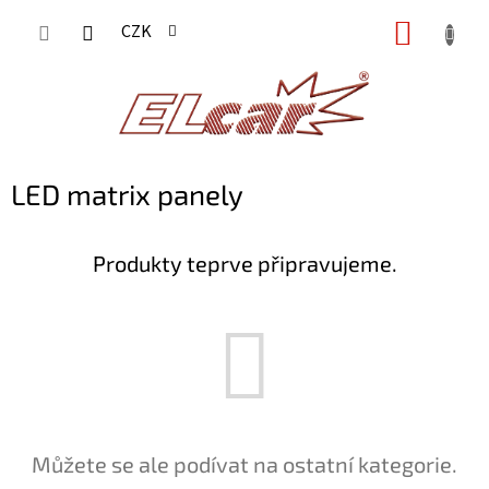
Přejít
NÁKUP
CZK
na
KOŠÍK
obsah
LED matrix panely
Produkty teprve připravujeme.
Můžete se ale podívat na ostatní kategorie.