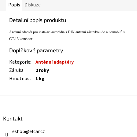
Popis
Diskuze
Detailní popis produktu
Ant
énní adaptér pro instalaci autorádia s
DIN
anténní zásuvkou do automobil
ů s
GT-13 konektor
Doplňkové parametry
Kategorie
:
Anténní adaptéry
Záruka
:
2 roky
Hmotnost
:
1 kg
Z
á
p
a
Kontakt
t
í
eshop
@
elcar.cz