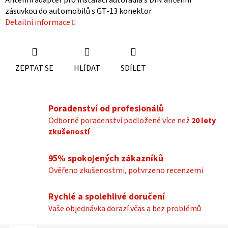
Anténní adaptér pro instalaci autorádia s DIN anténní
zásuvkou do automobilů s GT-13 konektor
Detailní informace
ZEPTAT SE
HLÍDAT
SDÍLET
Poradenství od profesionálů
Odborné poradenství podložené více než
20 lety
zkušeností
95% spokojených zákazníků
Ověřeno zkušenostmi, potvrzeno recenzemi
Rychlé a spolehlivé doručení
Vaše objednávka dorazí včas a bez problémů