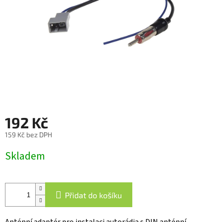
192 Kč
159 Kč bez DPH
Měrná
Skladem
cena:
Přidat do košíku