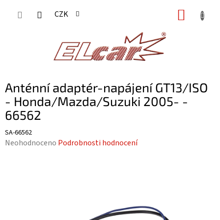
Přejít
NÁKUP
CZK
na
KOŠÍK
obsah
Anténní adaptér-napájení GT13/ISO
- Honda/Mazda/Suzuki 2005- -
66562
SA-66562
Průměrné
Neohodnoceno
Podrobnosti hodnocení
hodnocení
produktu
je
0,0
z
5
hvězdiček.