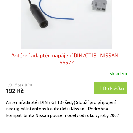
o
d
u
k
t
ů
Anténní adaptér-napájení DIN/GT13 -NISSAN -
66572
Skladem
159 Kč bez DPH
Do košíku
192 Kč
Anténní adaptér DIN / GT13 (šedý) Slouží pro připojení
neoriginální antény k autorádiu Nissan. Podrobná
kompatibilita Nissan pouze modely od roku výroby 2007