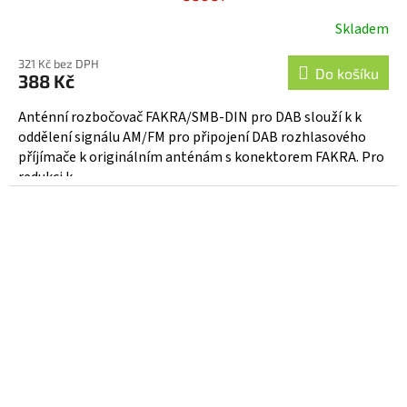
Skladem
321 Kč bez DPH
Do košíku
388 Kč
Anténní rozbočovač FAKRA/SMB-DIN pro DAB slouží k k
oddělení signálu AM/FM pro připojení DAB rozhlasového
příjímače k originálním anténám s konektorem FAKRA. Pro
redukci k...