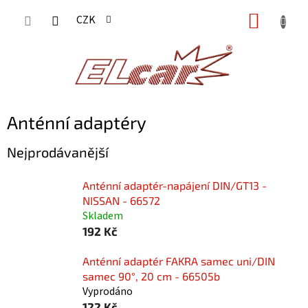
Přejít
NÁKUP
CZK
na
KOŠÍK
obsah
Anténní adaptéry
Nejprodávanější
Anténní adaptér-napájení DIN/GT13 -
NISSAN - 66572
Skladem
192 Kč
Anténní adaptér FAKRA samec uni/DIN
samec 90°, 20 cm - 66505b
Vyprodáno
122 Kč