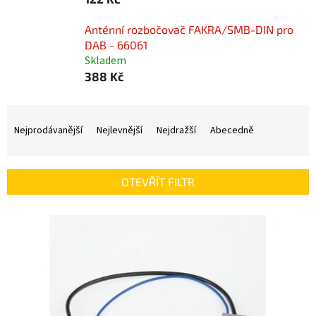
Anténní rozbočovač FAKRA/SMB-DIN pro
DAB - 66061
Skladem
388 Kč
Ř
a
Nejprodávanější
Nejlevnější
Nejdražší
Abecedně
z
e
n
OTEVŘÍT FILTR
í
p
V
r
ý
o
p
d
i
u
s
k
p
t
r
ů