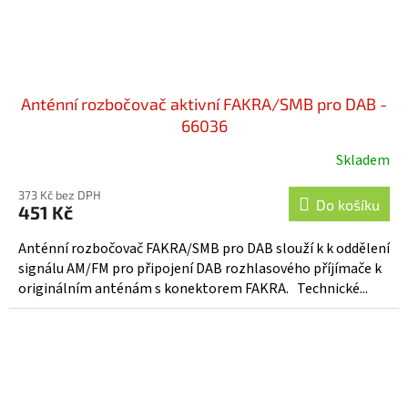
Anténní rozbočovač aktivní FAKRA/SMB pro DAB -
66036
Skladem
373 Kč bez DPH
Do košíku
451 Kč
Anténní rozbočovač FAKRA/SMB pro DAB slouží k k oddělení
signálu AM/FM pro připojení DAB rozhlasového příjímače k
originálním anténám s konektorem FAKRA. Technické...