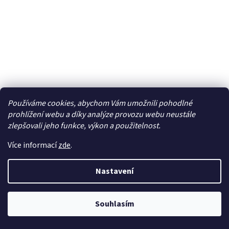
Používáme cookies, abychom Vám umožnili pohodlné
prohlížení webu a díky analýze provozu webu neustále
zlepšovali jeho funkce, výkon a použitelnost.
Antenni adapter ROKA - DIN
Více informací
zde
.
Skladem
Nastavení
183 Kč bez DPH
Do košíku
222 Kč
Souhlasím
Anténní adaptér ROKA - DIN (samice)