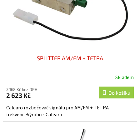
o
d
u
k
t
ů
SPLITTER AM/FM + TETRA
Skladem
2 168 Kč bez DPH
Do košíku
2 623 Kč
Calearo rozbočovač signálu pro AM/FM + TETRA
frekvenceVýrobce: Calearo