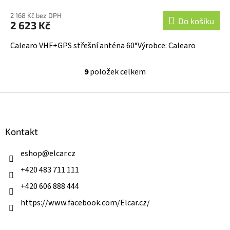
2 168 Kč bez DPH
Do košíku
2 623 Kč
Calearo VHF+GPS střešní anténa 60°Výrobce: Calearo
9
položek celkem
O
v
l
Z
á
á
d
p
a
a
Kontakt
c
t
í
í
eshop
@
elcar.cz
p
r
+420 483 711 111
v
k
+420 606 888 444
y
v
https://www.facebook.com/Elcar.cz/
ý
p