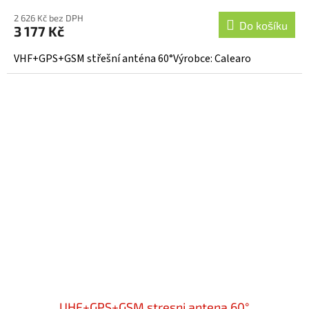
2 626 Kč bez DPH
Do košíku
3 177 Kč
VHF+GPS+GSM střešní anténa 60°Výrobce: Calearo
UHF+GPS+GSM stresni antena 60°