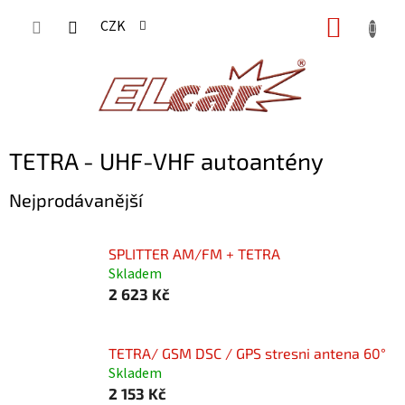
Přejít
NÁKUP
CZK
na
KOŠÍK
obsah
TETRA - UHF-VHF autoantény
Nejprodávanější
SPLITTER AM/FM + TETRA
Skladem
2 623 Kč
TETRA/ GSM DSC / GPS stresni antena 60°
Skladem
2 153 Kč