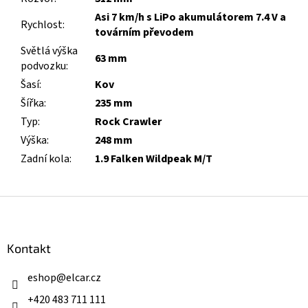
Asi 7 km/h s LiPo akumulátorem 7.4 V a
Rychlost
:
továrním převodem
Světlá výška
63 mm
podvozku
:
Šasí
:
Kov
Šířka
:
235 mm
Typ
:
Rock Crawler
Výška
:
248 mm
Zadní kola
:
1.9 Falken Wildpeak M/T
Z
á
p
a
Kontakt
t
í
eshop
@
elcar.cz
+420 483 711 111