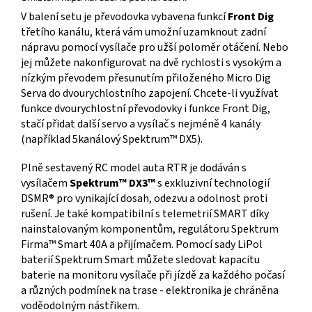
V balení setu je převodovka vybavena funkcí
Front Dig
třetího kanálu, která vám umožní uzamknout zadní
nápravu pomocí vysílače pro užší poloměr otáčení. Nebo
jej můžete nakonfigurovat na dvě rychlosti s vysokým a
nízkým převodem přesunutím přiloženého Micro Dig
Serva do dvourychlostního zapojení. Chcete-li využívat
funkce dvourychlostní převodovky i funkce Front Dig,
stačí přidat další servo a vysílač s nejméně 4 kanály
(například 5kanálový Spektrum™ DX5).
Plně sestavený RC model auta RTR je dodáván s
vysílačem
Spektrum™ DX3™
s exkluzivní technologií
DSMR® pro vynikající dosah, odezvu a odolnost proti
rušení. Je také kompatibilní s telemetrií SMART díky
nainstalovaným komponentům, regulátoru Spektrum
Firma™ Smart 40A a přijímačem. Pomocí sady LiPol
baterií Spektrum Smart můžete sledovat kapacitu
baterie na monitoru vysílače při jízdě za každého počasí
a různých podmínek na trase - elektronika je chráněna
voděodolným nástřikem.