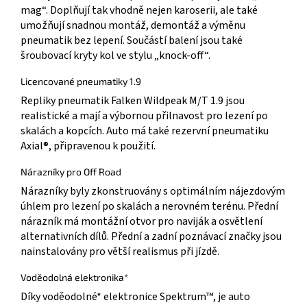
mag“. Doplňují tak vhodně nejen karoserii, ale také
umožňují snadnou montáž, demontáž a výměnu
pneumatik bez lepení. Součástí balení jsou také
šroubovací kryty kol ve stylu „knock-off“.
Licencované pneumatiky 1.9
Repliky pneumatik Falken Wildpeak M/T 1.9 jsou
realistické a mají a výbornou přilnavost pro lezení po
skalách a kopcích. Auto má také rezervní pneumatiku
Axial®, připravenou k použití.
Nárazníky pro Off Road
Nárazníky byly zkonstruovány s optimálním nájezdovým
úhlem pro lezení po skalách a nerovném terénu. Přední
nárazník má montážní otvor pro naviják a osvětlení
alternativních dílů. Přední a zadní poznávací značky jsou
nainstalovány pro větší realismus při jízdě.
Voděodolná elektronika*
Díky voděodolné* elektronice Spektrum™, je auto