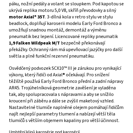
páku, nožní pedály a volant se sloupkem. Pod kapotou se
ukrývá replika motoru 5,0 V8, skříň převodovky a silný
motor Axial® 35T
. 3-dílná kola v retro stylu ve stylu
beadlock, doplňují karoserii modelu Early Ford Bronco a
umožňují snadnou montáž, demontáž a výměnu
pneumatik bez lepení. Licencované repliky pneumatik
1,9 Falken Wildpeak M/T
bezpečně překonávají
překážky. Ochranný rám má upevňovací jazýčky pro další
světla a plně funkční rezervní pneumatiku.
Osvědčený podvozek SCX10™ III je zárukou pro vynikající
výkony, který řidiči od Axial® očekávají. Pro snížení
těžiště používá Early Ford Bronco přední a zadní nápravy
AR45. Trojúhelníková geometrie zavěšení je vyladěna
tak, aby spolupracovala s nápravami a aby se snížilo
kroucení při záběru a dále se zvýšil maketový vzhled.
Nastavitelné tlumiče naplněné olejem pomáhají řidičům
najít nejlepší parametry tlumení a nabízejí větší těla
tlumičů s větším objemem kapaliny pro větší účinnost.
Umístění klipů karosérie pod karosérií