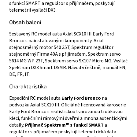
s funkcí SMART a regulátor s přijímačem, poskytují
telemetrii vysílači DX3.
Obsah balení
Sestavený RC model auta Axial SCX10 III Early Ford
Bronco s nainstalovanými komponenty: Axial
stejnosměrný motor 540 35T, Spektrum regulátor
stejnoměrný Firma 40A s přijímačem, Spektrum servo
S614 MG WP 23T, Spektrum servo SX107 Micro MG, Vysílač
Spektrum DX3 Smart DSMR. Návod v češtině, manuál EN,
DE, FR, IT.
Charakteristika
Expediční RC model auta
Early Ford Bronco
na
podvozku Axial SCX10 III. Oficiálně licencovaná karoserie
Early Ford Bronco s realistickou tvarovanou trubkovou
klecí, funkčními rámovými dveřmi a mnoha autentickými
detaily.
Přijímač Spektrum™ s funkcí SMART
a
regulátor s přijímačem poskytují telemetrická data