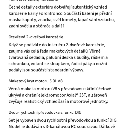
Četné detaily exteriéru dotvářejí autentický vzhled
karoserie Early Ford Bronco. Součástí balení je přední
maska kapoty, značka, světlomety, lapač sání vzduchu,
zadní světla a stěrače a další.
Otevřená 2-dveřová karosérie
Když se podíváte do interiéru 2-dveřové karosérie,
zaujme vás celá řada maketových detailů. Věrně
tvarovaná sedadla, palubní deska s budíky, rádiem a
schránkou, volant se sloupkem, řadicí páky a nožní
pedály jsou součástí standardní výbavy.
Maketový kryt motoru 5.0L V8
Věrná maketa motoru V8 s převodovou skříní účelově
ukrývá a chrání elektromotor Axial® 35T, a zároveň
zvyšuje realistický vzhled šasí a motorové jednotky.
Dvou-rychlostní převodovka s funkcí DIG
Set je vybaven dvou rychlostní převodovkou a funkcí DIG.
Model je dodáván s 3-kanálovou RC soupravou. Dálkově