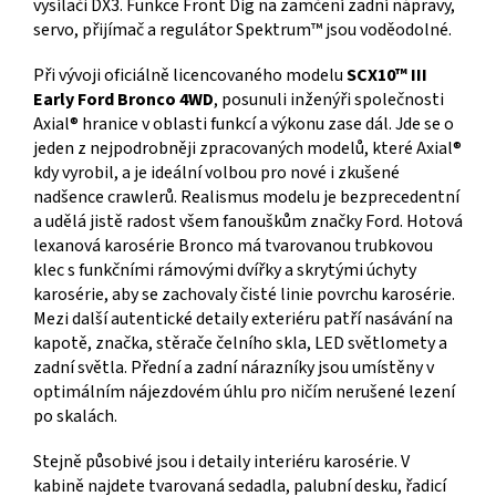
vysílači DX3. Funkce Front Dig na zamčení zadní nápravy,
servo, přijímač a regulátor Spektrum™ jsou voděodolné.
Při vývoji oficiálně licencovaného modelu
SCX10™ III
Early Ford Bronco 4WD
, posunuli inženýři společnosti
Axial® hranice v oblasti funkcí a výkonu zase dál. Jde se o
jeden z nejpodrobněji zpracovaných modelů, které Axial®
kdy vyrobil, a je ideální volbou pro nové i zkušené
nadšence crawlerů. Realismus modelu je bezprecedentní
a udělá jistě radost všem fanouškům značky Ford. Hotová
lexanová karosérie Bronco má tvarovanou trubkovou
klec s funkčními rámovými dvířky a skrytými úchyty
karosérie, aby se zachovaly čisté linie povrchu karosérie.
Mezi další autentické detaily exteriéru patří nasávání na
kapotě, značka, stěrače čelního skla, LED světlomety a
zadní světla. Přední a zadní nárazníky jsou umístěny v
optimálním nájezdovém úhlu pro ničím nerušené lezení
po skalách.
Stejně působivé jsou i detaily interiéru karosérie. V
kabině najdete tvarovaná sedadla, palubní desku, řadicí