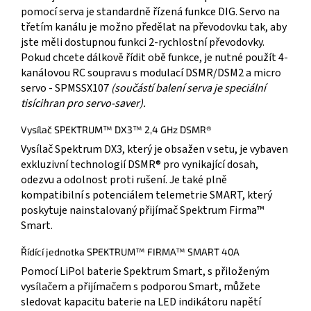
pomocí serva je standardně řízená funkce DIG. Servo na
třetím kanálu je možno předělat na převodovku tak, aby
jste měli dostupnou funkci 2-rychlostní převodovky.
Pokud chcete dálkově řídit obě funkce, je nutné použít 4-
kanálovou RC soupravu s modulací DSMR/DSM2 a micro
servo - SPMSSX107
(součástí balení serva je speciální
tisícihran pro servo-saver).
Vysílač SPEKTRUM™ DX3™ 2,4 GHz DSMR®
Vysílač Spektrum DX3, který je obsažen v setu, je vybaven
exkluzivní technologií DSMR® pro vynikající dosah,
odezvu a odolnost proti rušení. Je také plně
kompatibilní s potenciálem telemetrie SMART, který
poskytuje nainstalovaný přijímač Spektrum Firma™
Smart.
Řídící jednotka SPEKTRUM™ FIRMA™ SMART 40A
Pomocí LiPol baterie Spektrum Smart, s přiloženým
vysílačem a přijímačem s podporou Smart, můžete
sledovat kapacitu baterie na LED indikátoru napětí