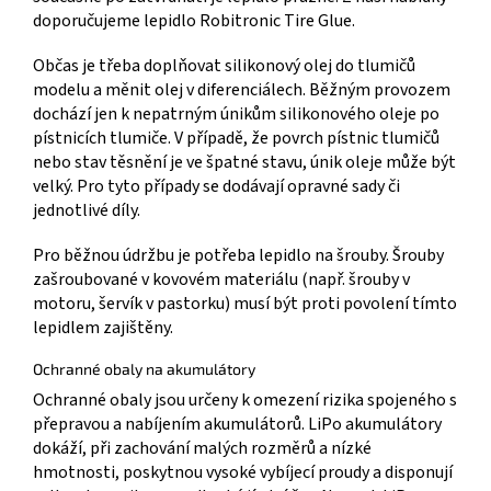
doporučujeme lepidlo Robitronic Tire Glue.
Občas je třeba doplňovat silikonový olej do tlumičů
modelu a měnit olej v diferenciálech. Běžným provozem
dochází jen k nepatrným únikům silikonového oleje po
pístnicích tlumiče. V případě, že povrch pístnic tlumičů
nebo stav těsnění je ve špatné stavu, únik oleje může být
velký. Pro tyto případy se dodávají opravné sady či
jednotlivé díly.
Pro běžnou údržbu je potřeba lepidlo na šrouby. Šrouby
zašroubované v kovovém materiálu (např. šrouby v
motoru, šervík v pastorku) musí být proti povolení tímto
lepidlem zajištěny.
Ochranné obaly na akumulátory
Ochranné obaly jsou určeny k omezení rizika spojeného s
přepravou a nabíjením akumulátorů. LiPo akumulátory
dokáží, při zachování malých rozměrů a nízké
hmotnosti, poskytnou vysoké vybíjecí proudy a disponují