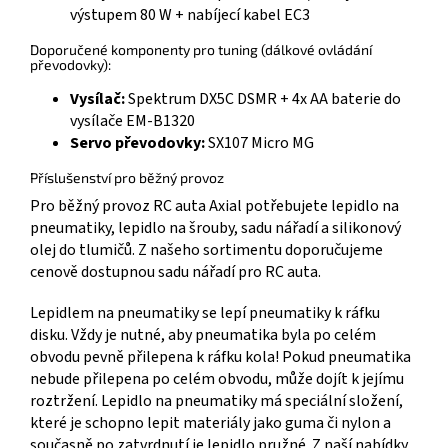
výstupem 80 W + nabíjecí kabel EC3
Doporučené komponenty pro tuning (dálkové ovládání
převodovky):
Vysílač:
Spektrum DX5C DSMR + 4x AA baterie do
vysílače EM-B1320
Servo převodovky:
SX107 Micro MG
Příslušenství pro běžný provoz
Pro běžný provoz RC auta Axial potřebujete lepidlo na
pneumatiky, lepidlo na šrouby, sadu nářadí a silikonový
olej do tlumičů. Z našeho sortimentu doporučujeme
cenově dostupnou sadu nářadí pro RC auta.
Lepidlem na pneumatiky se lepí pneumatiky k ráfku
disku. Vždy je nutné, aby pneumatika byla po celém
obvodu pevně přilepena k ráfku kola! Pokud pneumatika
nebude přilepena po celém obvodu, může dojít k jejímu
roztržení. Lepidlo na pneumatiky má speciální složení,
které je schopno lepit materiály jako guma či nylon a
současně po zatvrdnutí je lepidlo pružné. Z naší nabídky