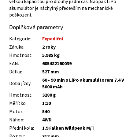
velkou kapacitou pro dlouhý jízdní čas. Naopak LiPo
akumulátor je náchylný především na mechanické
poškození.
Doplňkové parametry
Kategorie
:
Expediční
Záruka
:
2 roky
Hmotnost
:
5.985 kg
EAN
:
605482160039
Délka
:
527 mm
60 - 90 min s LiPo akumulátorem 7.4 V
Doba jízdy
:
5000 mAh
Hmotnost
:
3280 g
Měřítko
:
1:10
Motor
:
540
Náhon
:
4WD
Přední kola
:
1.9 Falken Wildpeak M/T
Rozvor
:
312 mm