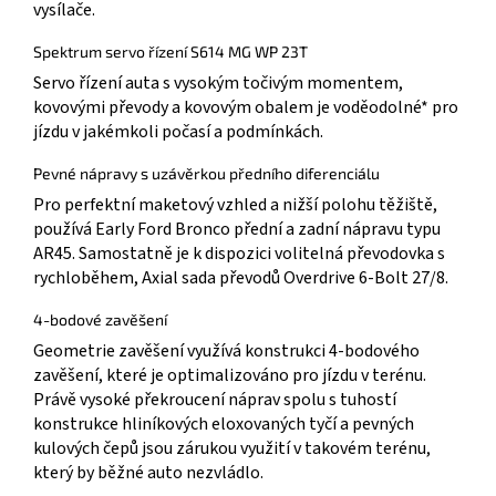
vysílače.
Spektrum servo řízení S614 MG WP 23T
Servo řízení auta s vysokým točivým momentem,
kovovými převody a kovovým obalem je voděodolné* pro
jízdu v jakémkoli počasí a podmínkách.
Pevné nápravy s uzávěrkou předního diferenciálu
Pro perfektní maketový vzhled a nižší polohu těžiště,
používá Early Ford Bronco přední a zadní nápravu typu
AR45. Samostatně je k dispozici volitelná převodovka s
rychloběhem, Axial sada převodů Overdrive 6-Bolt 27/8.
4-bodové zavěšení
Geometrie zavěšení využívá konstrukci 4-bodového
zavěšení, které je optimalizováno pro jízdu v terénu.
Právě vysoké překroucení náprav spolu s tuhostí
konstrukce hliníkových eloxovaných tyčí a pevných
kulových čepů jsou zárukou využití v takovém terénu,
který by běžné auto nezvládlo.