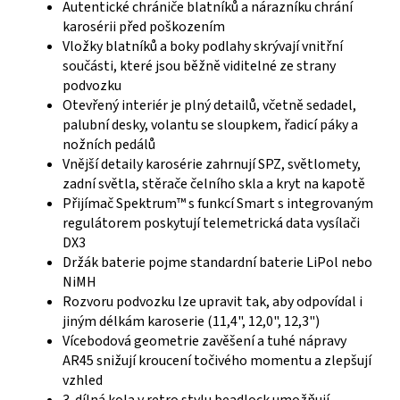
Autentické chrániče blatníků a nárazníku chrání
karosérii před poškozením
Vložky blatníků a boky podlahy skrývají vnitřní
součásti, které jsou běžně viditelné ze strany
podvozku
Otevřený interiér je plný detailů, včetně sedadel,
palubní desky, volantu se sloupkem, řadicí páky a
nožních pedálů
Vnější detaily karosérie zahrnují SPZ, světlomety,
zadní světla, stěrače čelního skla a kryt na kapotě
Přijímač Spektrum™ s funkcí Smart s integrovaným
regulátorem poskytují telemetrická data vysílači
DX3
Držák baterie pojme standardní baterie LiPol nebo
NiMH
Rozvoru podvozku lze upravit tak, aby odpovídal i
jiným délkám karoserie (11,4", 12,0", 12,3")
Vícebodová geometrie zavěšení a tuhé nápravy
AR45 snižují kroucení točivého momentu a zlepšují
vzhled