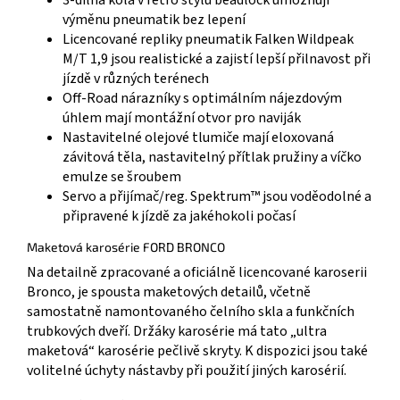
3-dílná kola v retro stylu beadlock umožňují
výměnu pneumatik bez lepení
Licencované repliky pneumatik Falken Wildpeak
M/T 1,9 jsou realistické a zajistí lepší přilnavost při
jízdě v různých terénech
Off-Road nárazníky s optimálním nájezdovým
úhlem mají montážní otvor pro naviják
Nastavitelné olejové tlumiče mají eloxovaná
závitová těla, nastavitelný přítlak pružiny a víčko
emulze se šroubem
Servo a přijímač/reg. Spektrum™ jsou voděodolné a
připravené k jízdě za jakéhokoli počasí
Maketová karosérie FORD BRONCO
Na detailně zpracované a oficiálně licencované karoserii
Bronco, je spousta maketových detailů, včetně
samostatně namontovaného čelního skla a funkčních
trubkových dveří. Držáky karosérie má tato „ultra
maketová“ karosérie pečlivě skryty. K dispozici jsou také
volitelné úchyty nástavby při použití jiných karosérií.