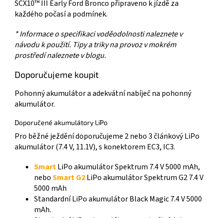
SCX10™ III Early Ford Bronco připraveno k jízdě za
každého počasí a podmínek.
* Informace o specifikaci voděodolnosti naleznete v
návodu k použití. Tipy a triky na provoz v mokrém
prostředí naleznete v blogu.
Doporučujeme koupit
Pohonný akumulátor a adekvátní nabíječ na pohonný
akumulátor.
Doporučené akumulátory LiPo
Pro běžné ježdění doporučujeme 2 nebo 3 článkový LiPo
akumulátor (7.4 V, 11.1V), s konektorem EC3, IC3.
Smart
LiPo akumulátor Spektrum 7.4 V 5000 mAh,
nebo
Smart G2
LiPo akumulátor Spektrum G2 7.4 V
5000 mAh
Standardní LiPo akumulátor Black Magic 7.4 V 5000
mAh.