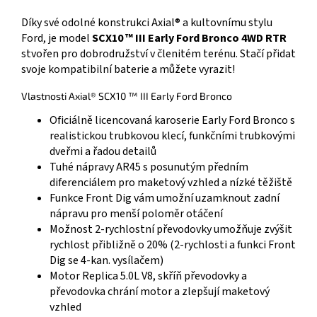
Díky své odolné konstrukci Axial® a kultovnímu stylu
Ford, je model
SCX10 ™ III Early Ford Bronco 4WD RTR
stvořen pro dobrodružství v členitém terénu. Stačí přidat
svoje kompatibilní baterie a můžete vyrazit!
Vlastnosti Axial® SCX10 ™ III Early Ford Bronco
Oficiálně licencovaná karoserie Early Ford Bronco s
realistickou trubkovou klecí, funkčními trubkovými
dveřmi a řadou detailů
Tuhé nápravy AR45 s posunutým předním
diferenciálem pro maketový vzhled a nízké těžiště
Funkce Front Dig vám umožní uzamknout zadní
nápravu pro menší poloměr otáčení
Možnost 2-rychlostní převodovky umožňuje zvýšit
rychlost přibližně o 20% (2-rychlosti a funkci Front
Dig se 4-kan. vysílačem)
Motor Replica 5.0L V8, skříň převodovky a
převodovka chrání motor a zlepšují maketový
vzhled