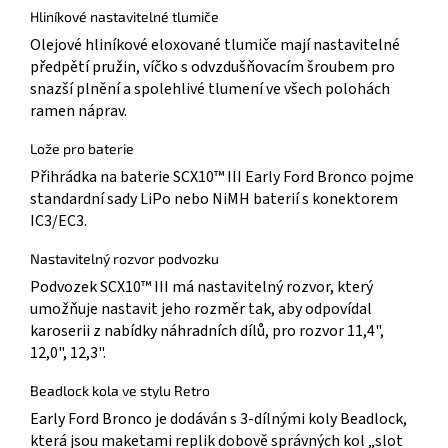
Hliníkové nastavitelné tlumiče
Olejové hliníkové eloxované tlumiče mají nastavitelné
předpětí pružin, víčko s odvzdušňovacím šroubem pro
snazší plnění a spolehlivé tlumení ve všech polohách
ramen náprav.
Lože pro baterie
Přihrádka na baterie SCX10™ III Early Ford Bronco pojme
standardní sady LiPo nebo NiMH baterií s konektorem
IC3/EC3.
Nastavitelný rozvor podvozku
Podvozek SCX10™ III má nastavitelný rozvor, který
umožňuje nastavit jeho rozměr tak, aby odpovídal
karoserii z nabídky náhradních dílů, pro rozvor 11,4",
12,0", 12,3".
Beadlock kola ve stylu Retro
Early Ford Bronco je dodáván s 3-dílnými koly Beadlock,
která jsou maketami replik dobově správných kol „slot