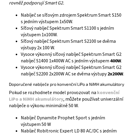
rovněž podporují Smart G2.
Nabíječ se síťovým zdrojem Spektrum Smart S150
s jedním výstupem 1x50W.
Síťový nabíječ Spektrum Smart S1100 s jedním
výstupem 1x100W.
Síťový nabíječ Spektrum Smart S2100 se dvěma
výstupy 2x 100 W.
Vysoce výkonný síťový nabíječ Spektrum Smart G2
nabíječ S1400 1x400W AC s jedním výstupem
400W
.
Vysoce výkonný síťový nabíječ Spektrum Smart G2
nabíječ S2200 2x200W AC se dvěma výstupy
2x200W
.
Doporučené nabíječe pro konvenční LiPo a NiMH akumulátory
Pokud se rozhodnete model provozovat na
konvenční
LiPo a NiMH akumulátory
, můžete používat univerzální
nabíječe o výkonu minimálně 50 W.
Nabíječ Dynamite Prophet Sport s jedním
výstupem 50 W
Nabíječ Robitronic Expert LD 80 AC/DC s jedním