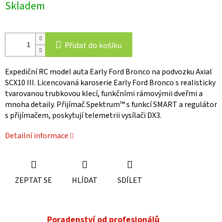
Skladem
cena:
Přidat do košíku
Expediční RC model auta Early Ford Bronco na podvozku Axial
SCX10 III. Licencovaná karoserie Early Ford Bronco s realisticky
tvarovanou trubkovou klecí, funkčními rámovýmii dveřmi a
mnoha detaily. Přijímač Spektrum™ s funkcí SMART a regulátor
s přijímačem, poskytují telemetrii vysílači DX3.
Detailní informace
ZEPTAT SE
HLÍDAT
SDÍLET
Poradenství od profesionálů