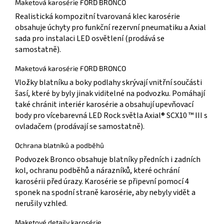
Maketová karosérie FORD BRONCO
Realistická kompozitní tvarovaná klec karosérie
obsahuje úchyty pro funkční rezervní pneumatiku a Axial
sada pro instalaci LED osvětlení (prodává se
samostatně).
Maketová karosérie FORD BRONCO
Vložky blatníku a boky podlahy skrývají vnitřní součásti
šasí, které by byly jinak viditelné na podvozku. Pomáhají
také chránit interiér karosérie a obsahují upevňovací
body pro vícebarevná LED Rock světla Axial® SCX10 ™ III s
ovladačem (prodávají se samostatně).
Ochrana blatníků a podběhů
Podvozek Bronco obsahuje blatníky předních i zadních
kol, ochranu podběhů a nárazníků, které ochrání
karosérii před úrazy. Karosérie se připevní pomocí 4
sponek na spodní straně karosérie, aby nebyly vidět a
nerušily vzhled.
Maketové detaily karosérie