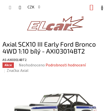
Přejít
NÁKUP
CZK
na
KOŠÍK
obsah
Axial SCX10 III Early Ford Bronco
4WD 1:10 bílý - AXI03014BT2
AS-AXI03014BT2
Průměrné
Neohodnoceno
Podrobnosti hodnocení
Akce
hodnocení
Značka:
Axial
produktu
je
0,0
z
5
hvězdiček.