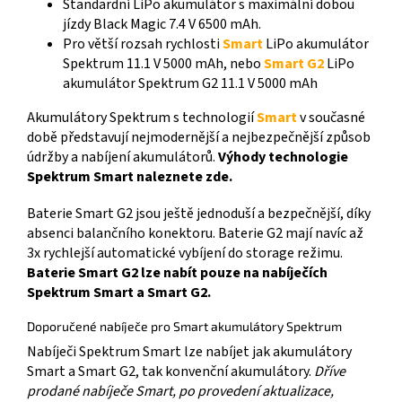
Standardní LiPo akumulátor s maximální dobou
jízdy Black Magic 7.4 V 6500 mAh.
Pro větší rozsah rychlosti
Smart
LiPo akumulátor
Spektrum 11.1 V 5000 mAh, nebo
Smart G2
LiPo
akumulátor Spektrum G2 11.1 V 5000 mAh
Akumulátory Spektrum s technologií
Smart
v současné
době představují nejmodernější a nejbezpečnější způsob
údržby a nabíjení akumulátorů.
Výhody technologie
Spektrum Smart naleznete zde.
Baterie Smart G2 jsou ještě jednoduší a bezpečnější, díky
absenci balančního konektoru. Baterie G2 mají navíc až
3x rychlejší automatické vybíjení do storage režimu.
Baterie Smart G2 lze nabít pouze na nabíječích
Spektrum Smart a Smart G2.
Doporučené nabíječe pro Smart akumulátory Spektrum
Nabíječi Spektrum Smart lze nabíjet jak akumulátory
Smart a Smart G2, tak konvenční akumulátory.
Dříve
prodané nabíječe Smart, po provedení aktualizace,