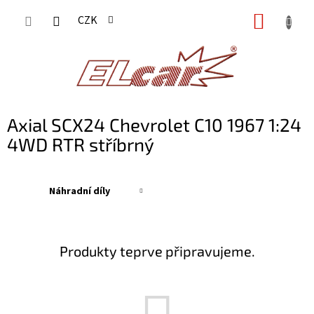
Přejít
NÁKUP
CZK
na
KOŠÍK
obsah
Axial SCX24 Chevrolet C10 1967 1:24
4WD RTR stříbrný
Náhradní díly
Produkty teprve připravujeme.