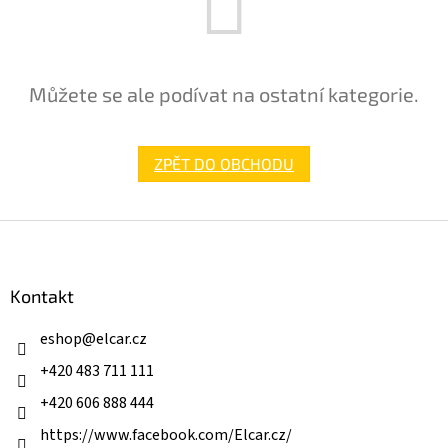
Můžete se ale podívat na ostatní kategorie.
ZPĚT DO OBCHODU
Z
á
p
a
Kontakt
t
í
eshop
@
elcar.cz
+420 483 711 111
+420 606 888 444
https://www.facebook.com/Elcar.cz/