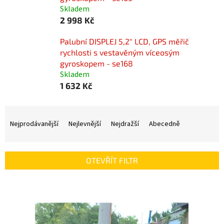
Skladem
2 998 Kč
Palubní DISPLEJ 5,2" LCD, GPS měřič
rychlosti s vestavěným víceosým
gyroskopem - se168
Skladem
1 632 Kč
Ř
a
Nejprodávanější
Nejlevnější
Nejdražší
Abecedně
z
e
n
OTEVŘÍT FILTR
í
p
V
r
ý
o
p
d
i
u