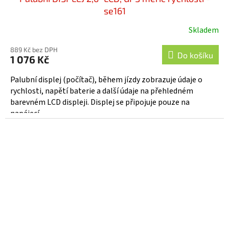
se161
Skladem
Průměrné
hodnocení
889 Kč bez DPH
produktu
Do košíku
1 076 Kč
je
4,2
Palubní displej (počítač), během jízdy zobrazuje údaje o
z
rychlosti, napětí baterie a další údaje na přehledném
5
barevném LCD displeji. Displej se připojuje pouze na
hvězdiček.
napájecí...