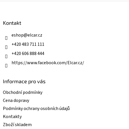
l
Z
á
á
d
p
a
a
Kontakt
c
t
í
í
eshop
@
elcar.cz
p
r
+420 483 711 111
v
k
+420 606 888 444
y
v
https://www.facebook.com/Elcar.cz/
ý
p
i
Informace pro vás
s
u
Obchodní podmínky
Cena dopravy
Podmínky ochrany osobních údajů
Kontakty
Zboží skladem