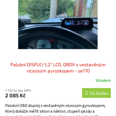
s
k
p
t
r
ů
o
d
u
k
t
ů
Palubní DISPLEJ 5,2" LCD, OBDII s vestavěným
víceosým gyroskopem - se170
Skladem
1 723 Kč bez DPH
Do košíku
2 085 Kč
Palubní OBD displej s vestavěným víceosým gyroskopem,
který dokáže měřit sklon a náklon, stupeň sjezdu a