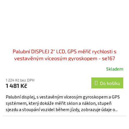
Palubní DISPLEJ 2" LCD, GPS měřič rychlosti s
vestavěným víceosým gyroskopem - se167
Skladem
1 224 Kč bez DPH
Do košíku
1 481 Kč
Palubní displej, s vestavěným víceosým gyroskopem a GPS
systémem, který dokáže měřit sklon a náklon, stupeň
sjezdu a stoupání vozidel během jízdy, zobrazuje údaje o...