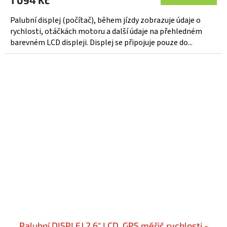
Palubní displej (počítač), během jízdy zobrazuje údaje o
rychlosti, otáčkách motoru a další údaje na přehledném
barevném LCD displeji. Displej se připojuje pouze do...
Palubní DISPLEJ 2,6" LCD, GPS měřič rychlosti -