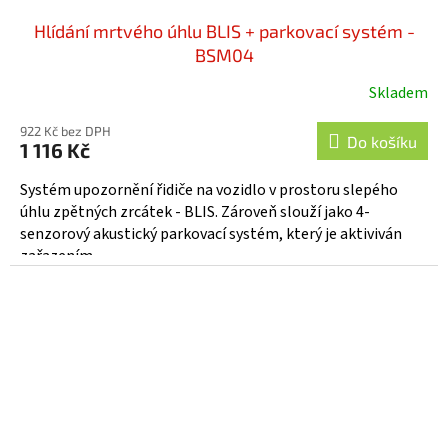
Hlídání mrtvého úhlu BLIS + parkovací systém -
BSM04
Skladem
922 Kč bez DPH
Do košíku
1 116 Kč
Systém upozornění řidiče na vozidlo v prostoru slepého
úhlu zpětných zrcátek - BLIS. Zároveň slouží jako 4-
senzorový akustický parkovací systém, který je aktiviván
zařazením...