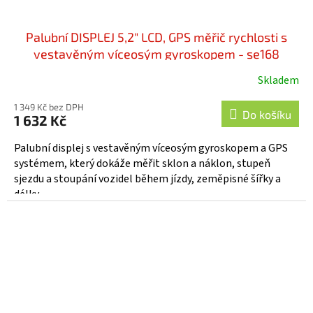
Palubní DISPLEJ 5,2" LCD, GPS měřič rychlosti s
vestavěným víceosým gyroskopem - se168
Skladem
Průměrné
hodnocení
1 349 Kč bez DPH
produktu
Do košíku
1 632 Kč
je
5,0
Palubní displej s vestavěným víceosým gyroskopem a GPS
z
systémem, který dokáže měřit sklon a náklon, stupeň
5
sjezdu a stoupání vozidel během jízdy, zeměpisné šířky a
hvězdiček.
délky...