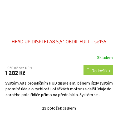
HEAD UP DISPLEJ A8 5,5", OBDII, FULL - se155
Skladem
1 060 Kč bez DPH
Do košíku
1 282 Kč
Systém A8 s projekčním HUD displejem, během jízdy systém
promítá údaje o rychlosti, otáčkách motoru a další údaje do
zorného pole řidiče přímo na přední sklo. Systém se...
15
položek celkem
O
v