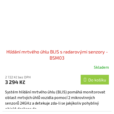
Hlídání mrtvého úhlu BLIS s radarovými senzory -
BSM03
Skladem
2 722 Kč bez DPH
Do košíku
3 294 Kč
Systém hlídání mrtvého úhlu (BLIS) pomáhá monitorovat
oblast mrtvých úhlů vozidla pomocí 2 mikrovlnných
senzorů 24GHz a detekuje zda-li se jakýkoliv pohyblivý
objekt dostane do...