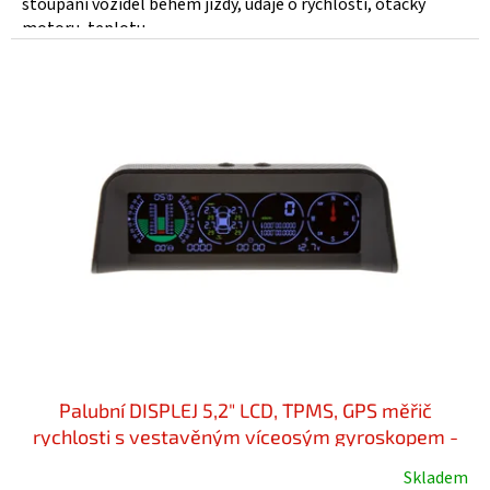
stoupání vozidel během jízdy, údaje o rychlosti, otáčky
motoru, teplotu...
Palubní DISPLEJ 5,2" LCD, TPMS, GPS měřič
rychlosti s vestavěným víceosým gyroskopem -
se169
Skladem