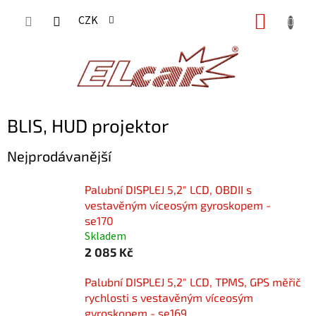
Přejít
NÁKUP
CZK
na
KOŠÍK
obsah
BLIS, HUD projektor
Nejprodávanější
Palubní DISPLEJ 5,2" LCD, OBDII s
vestavěným víceosým gyroskopem -
se170
Skladem
2 085 Kč
Palubní DISPLEJ 5,2" LCD, TPMS, GPS měřič
rychlosti s vestavěným víceosým
gyroskopem - se169