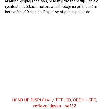
4Palubní displej (počítač), během jízdy zobrazuje údaje o
rychlosti, otáčkách motoru a další údaje na přehledném
barevném LCD displeji. Displej se připojuje pouze do...
HEAD UP DISPLEJ 4" / TFT LCD, OBDII + GPS,
reflexní deska - se152