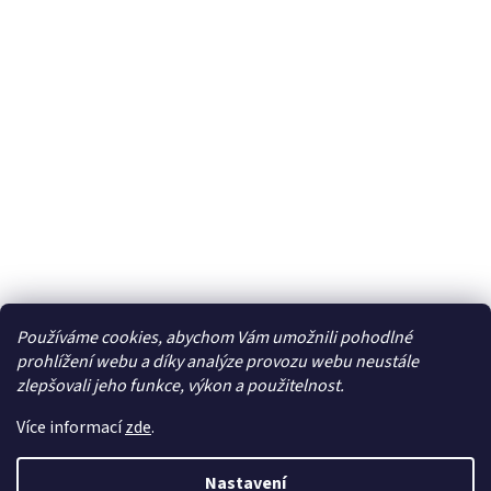
Používáme cookies, abychom Vám umožnili pohodlné
Facebook
prohlížení webu a díky analýze provozu webu neustále
zlepšovali jeho funkce, výkon a použitelnost.
Více informací
zde
.
Vytvořil Shoptet
| Připravil
LemitoMedia s.r.o.
Nastavení