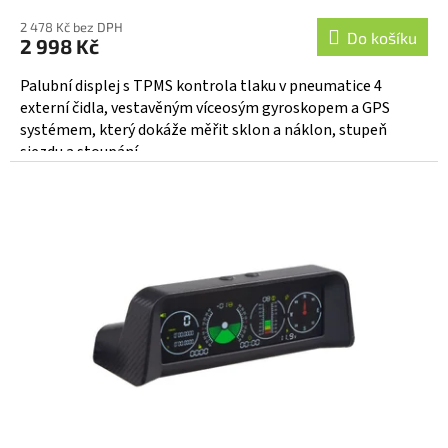
2 478 Kč bez DPH
Do košíku
2 998 Kč
Palubní displej s TPMS kontrola tlaku v pneumatice 4
externí čidla, vestavěným víceosým gyroskopem a GPS
systémem, který dokáže měřit sklon a náklon, stupeň
sjezdu a stoupání...