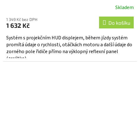
Skladem
1 349 Kč bez DPH
Do košíku
1 632 Kč
Systém s projekčním HUD displejem, během jízdy systém
promítá údaje o rychlosti, otáčkách motoru a další údaje do
zorného pole řidiče přímo na výklopný reflexní panel
(zrcátko),...