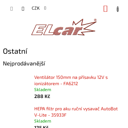
Přejít
NÁKUP
CZK
na
KOŠÍK
obsah
Ostatní
Nejprodávanější
Ventilátor 150mm na přísavku 12V s
ionizátorem - FA6212
Skladem
288 Kč
HEPA filtr pro aku ruční vysavač AutoBot
V-Lite - 35933F
Skladem
125 Kč