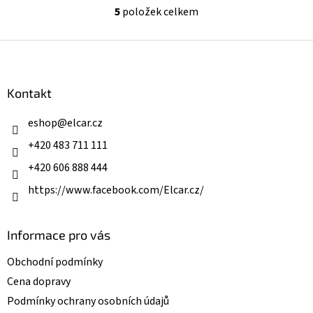
5
položek celkem
O
v
l
Z
á
á
d
p
a
a
Kontakt
c
t
í
í
eshop
@
elcar.cz
p
r
+420 483 711 111
v
k
+420 606 888 444
y
v
https://www.facebook.com/Elcar.cz/
ý
p
i
Informace pro vás
s
u
Obchodní podmínky
Cena dopravy
Podmínky ochrany osobních údajů