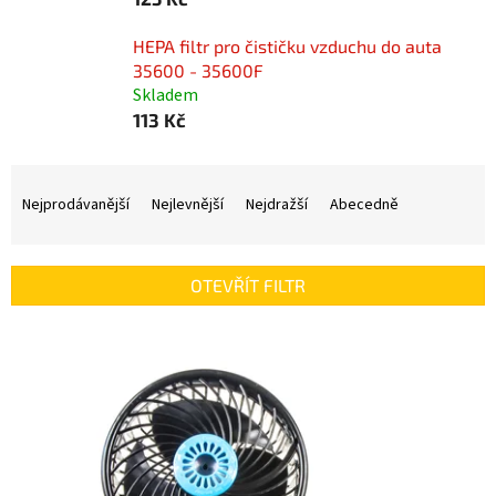
HEPA filtr pro čističku vzduchu do auta
35600 - 35600F
Skladem
113 Kč
Ř
a
Nejprodávanější
Nejlevnější
Nejdražší
Abecedně
z
e
n
OTEVŘÍT FILTR
í
p
V
r
ý
o
p
d
i
u
s
k
p
t
r
ů