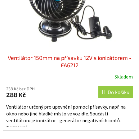
o
d
u
k
t
ů
Ventilátor 150mm na přísavku 12V s ionizátorem -
FA6212
Skladem
238 Kč bez DPH
Do košíku
288 Kč
Ventilátor určený pro upevnění pomocí přísavky, např. na
okno nebo jiné hladké místo ve vozidle. Součástí
ventilátoru je ionizátor - generátor negativních iontů.
Negativní...