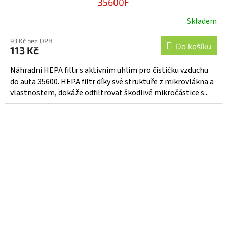
35600F
Skladem
93 Kč bez DPH
Do košíku
113 Kč
Náhradní HEPA filtr s aktivním uhlím pro čističku vzduchu
do auta 35600. HEPA filtr díky své struktuře z mikrovlákna a
vlastnostem, dokáže odfiltrovat škodlivé mikročástice s...