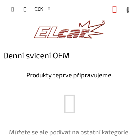
Přejít
NÁKUP
CZK
na
KOŠÍK
obsah
Denní svícení OEM
Produkty teprve připravujeme.
Můžete se ale podívat na ostatní kategorie.