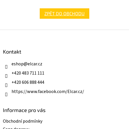
ZPĚT DO OBCHODU
Z
á
p
a
Kontakt
t
í
eshop
@
elcar.cz
+420 483 711 111
+420 606 888 444
https://www.facebook.com/Elcar.cz/
Informace pro vás
Obchodní podmínky