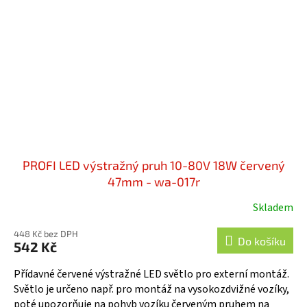
PROFI LED výstražný pruh 10-80V 18W červený
47mm - wa-017r
Skladem
448 Kč bez DPH
Do košíku
542 Kč
Přídavné červené výstražné LED světlo pro externí montáž.
Světlo je určeno např. pro montáž na vysokozdvižné vozíky,
poté upozorňuje na pohyb vozíku červeným pruhem na