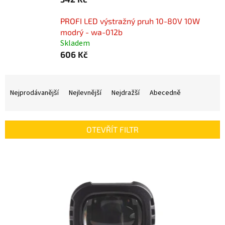
PROFI LED výstražný pruh 10-80V 10W
modrý - wa-012b
Skladem
606 Kč
Ř
a
Nejprodávanější
Nejlevnější
Nejdražší
Abecedně
z
e
n
OTEVŘÍT FILTR
í
p
V
r
ý
o
p
d
i
u
s
k
p
t
r
ů