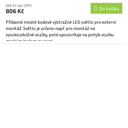
666 Kč bez DPH
Do košíku
806 Kč
Přídavné modré bodové výstražné LED světlo pro externí
montáž. Světlo je určeno např. pro montáž na
vysokozdvižné vozíky, poté upozorňuje na pohyb vozíku
modrým bodem na zemi...