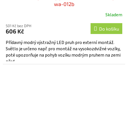
wa-012b
Skladem
501 Kč bez DPH
Do košíku
606 Kč
Přídavný modrý výstražný LED pruh pro externí montáž.
Světlo je určeno např. pro montáž na vysokozdvižné vozíky,
poté upozorňuje na pohyb vozíku modrým pruhem na zemi
před...