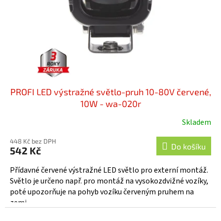
o
d
u
k
t
ů
PROFI LED výstražné světlo-pruh 10-80V červené,
10W - wa-020r
Skladem
Průměrné
hodnocení
448 Kč bez DPH
produktu
Do košíku
542 Kč
je
4,0
Přídavné červené výstražné LED světlo pro externí montáž.
z
Světlo je určeno např. pro montáž na vysokozdvižné vozíky,
5
poté upozorňuje na pohyb vozíku červeným pruhem na
hvězdiček.
zemi...