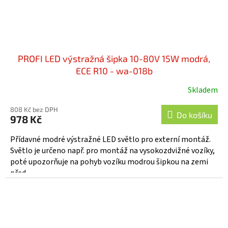
PROFI LED výstražná šipka 10-80V 15W modrá,
ECE R10 - wa-018b
Skladem
808 Kč bez DPH
Do košíku
978 Kč
Přídavné modré výstražné LED světlo pro externí montáž.
Světlo je určeno např. pro montáž na vysokozdvižné vozíky,
poté upozorňuje na pohyb vozíku modrou šipkou na zemi
před...