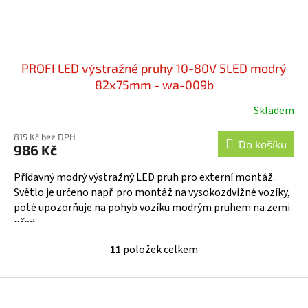
PROFI LED výstražné pruhy 10-80V 5LED modrý
82x75mm - wa-009b
Skladem
815 Kč bez DPH
Do košíku
986 Kč
Přídavný modrý výstražný LED pruh pro externí montáž.
Světlo je určeno např. pro montáž na vysokozdvižné vozíky,
poté upozorňuje na pohyb vozíku modrým pruhem na zemi
před...
11
položek celkem
O
v
l
Z
á
á
d