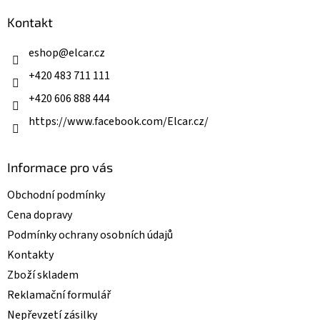
p
a
a
Kontakt
c
t
í
í
eshop
@
elcar.cz
p
r
+420 483 711 111
v
k
+420 606 888 444
y
v
https://www.facebook.com/Elcar.cz/
ý
p
i
Informace pro vás
s
u
Obchodní podmínky
Cena dopravy
Podmínky ochrany osobních údajů
Kontakty
Zboží skladem
Reklamační formulář
Nepřevzetí zásilky