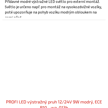
Přídavné modré výstražné LED světlo pro externí montáž.
Světlo je určeno např. pro montáž na vysokozdvižné vozíky,
poté upozorňuje na pohyb vozíku modrým obloukem na
zemi před...
PROFI LED výstražný pruh 12/24V 9W modrý, ECE
R10 - wa-013b