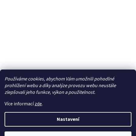
Používáme cookies, abychom Vám umožnili pohodlné
Facebook
prohlížení webu a díky analýze provozu webu neustále
zlepšovali jeho funkce, výkon a použitelnost.
Více informací
zde
.
Vytvořil Shoptet
| Připravil
LemitoMedia s.r.o.
Nastavení
Copyright 2026
Elcar - elektrospecialista - RC modely,
autorádia, navigace, alarmy, domácí audio
. Všechna