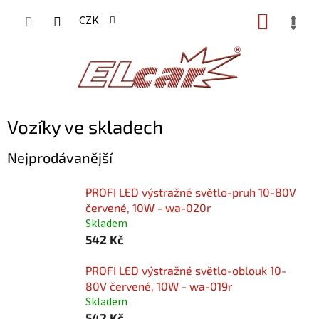
Přejít
NÁKUP
CZK
na
KOŠÍK
obsah
Vozíky ve skladech
Nejprodávanější
PROFI LED výstražné světlo-pruh 10-80V
červené, 10W - wa-020r
Skladem
542 Kč
PROFI LED výstražné světlo-oblouk 10-
80V červené, 10W - wa-019r
Skladem
542 Kč