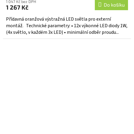
1 047 Kč bez DPH
Do košíku
1 267 Kč
Přídavná oranžová výstražná LED světla pro externí
montáž. Technické parametry: • 12x výkonné LED diody 1W,
(4x světlo, v každém 3x LED) • minimální odběr proudu...