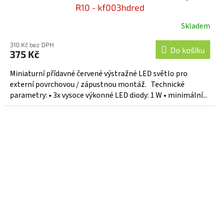
R10 - kf003hdred
Skladem
310 Kč bez DPH
Do košíku
375 Kč
Miniaturní přídavné červené výstražné LED světlo pro
externí povrchovou / zápustnou montáž. Technické
parametry: • 3x vysoce výkonné LED diody: 1 W • minimální...