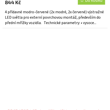
Do košíku
844 Kč
je
5,0
4 přídavné modro-červené (2x modré, 2x červené) výstražné
z
LED světla pro externí povrchovou montáž, především do
5
přední mřížky vozidla. Technické parametry: • vysoce...
hvězdiček.