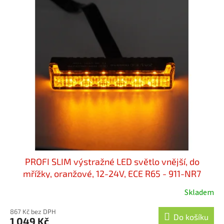
PROFI SLIM výstražné LED světlo vnější, do
mřížky, oranžové, 12-24V, ECE R65 - 911-NR7
Skladem
867 Kč bez DPH
Do košíku
1 049 Kč