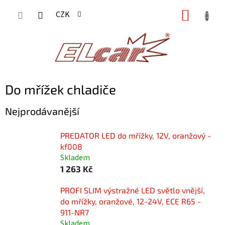
Přejít
NÁKUP
CZK
na
KOŠÍK
obsah
Do mřížek chladiče
Nejprodávanější
PREDATOR LED do mřížky, 12V, oranžový -
kf008
Skladem
1 263 Kč
PROFI SLIM výstražné LED světlo vnější,
do mřížky, oranžové, 12-24V, ECE R65 -
911-NR7
Skladem