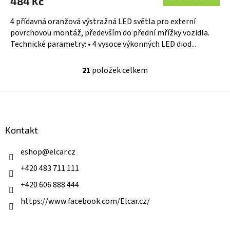
484 Kč
4 přídavná oranžová výstražná LED světla pro externí
povrchovou montáž, především do přední mřížky vozidla.
Technické parametry: • 4 vysoce výkonných LED diod...
21
položek celkem
O
v
l
Z
á
á
d
p
a
a
Kontakt
c
t
í
í
eshop
@
elcar.cz
p
r
+420 483 711 111
v
k
+420 606 888 444
y
v
https://www.facebook.com/Elcar.cz/
ý
p