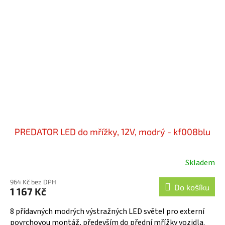
PREDATOR LED do mřížky, 12V, modrý - kf008blu
Skladem
964 Kč bez DPH
Do košíku
1 167 Kč
8 přídavných modrých výstražných LED světel pro externí
povrchovou montáž, především do přední mřížky vozidla.