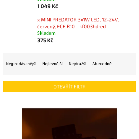
1 049 Kč
x MINI PREDATOR 3x1W LED, 12-24V,
červený, ECE R10 - kf003hdred
Skladem
375 Kč
Ř
a
Nejprodávanější
Nejlevnější
Nejdražší
Abecedně
z
e
n
OTEVŘÍT FILTR
í
p
V
r
ý
o
p
d
i
u
s
k
p
t