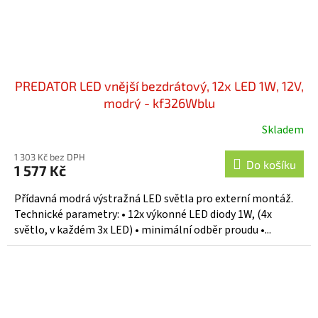
PREDATOR LED vnější bezdrátový, 12x LED 1W, 12V,
modrý - kf326Wblu
Skladem
1 303 Kč bez DPH
Do košíku
1 577 Kč
Přídavná modrá výstražná LED světla pro externí montáž.
Technické parametry: • 12x výkonné LED diody 1W, (4x
světlo, v každém 3x LED) • minimální odběr proudu •...