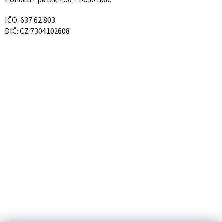
Pondělí - pátek 7.30 - 16.30 hod.
IČO: 637 62 803
DIČ: CZ 7304102608