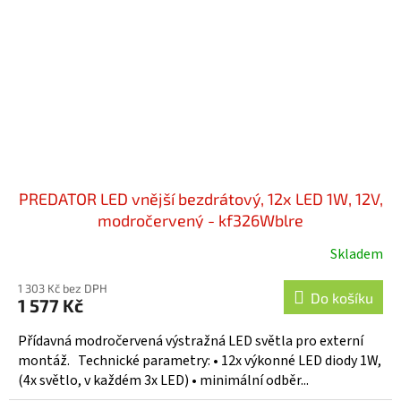
PREDATOR LED vnější bezdrátový, 12x LED 1W, 12V,
modročervený - kf326Wblre
Skladem
Průměrné
hodnocení
1 303 Kč bez DPH
produktu
Do košíku
1 577 Kč
je
5,0
Přídavná modročervená výstražná LED světla pro externí
z
montáž. Technické parametry: • 12x výkonné LED diody 1W,
5
(4x světlo, v každém 3x LED) • minimální odběr...
hvězdiček.