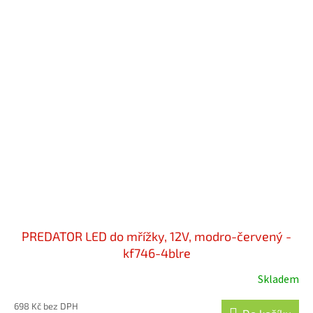
PREDATOR LED do mřížky, 12V, modro-červený -
kf746-4blre
Skladem
Průměrné
hodnocení
698 Kč bez DPH
produktu