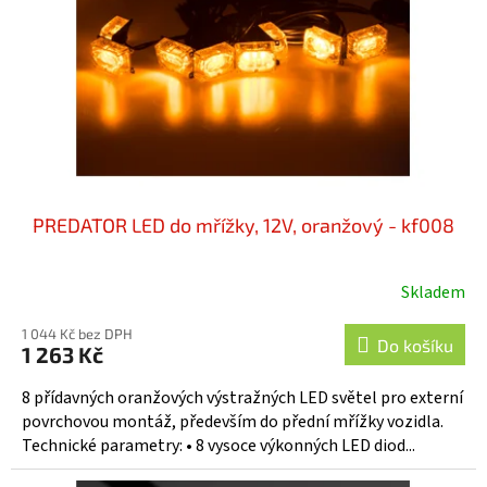
r
ů
o
d
u
k
t
ů
PREDATOR LED do mřížky, 12V, oranžový - kf008
Skladem
1 044 Kč bez DPH
Do košíku
1 263 Kč
8 přídavných oranžových výstražných LED světel pro externí
povrchovou montáž, především do přední mřížky vozidla.
Technické parametry: • 8 vysoce výkonných LED diod...