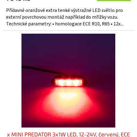
Přídavné oranžové extra tenké výstražné LED světlo pro
externí povrchovou montáž například do mřížky vozu.
Technické parametry: • homologace ECE R10, R65 • 12x...
x MINI PREDATOR 3x1W LED, 12-24V, červený, ECE