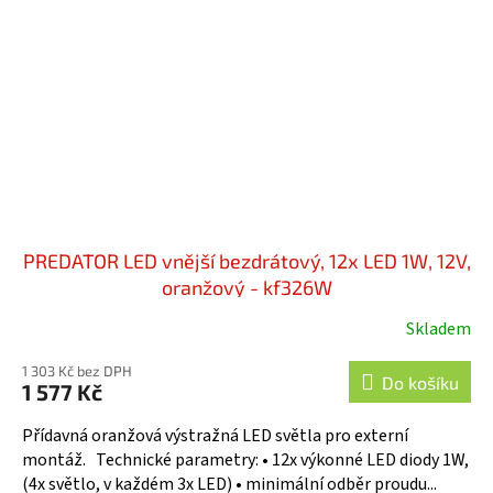
PREDATOR LED vnější bezdrátový, 12x LED 1W, 12V,
oranžový - kf326W
Skladem
1 303 Kč bez DPH
Do košíku
1 577 Kč
Přídavná oranžová výstražná LED světla pro externí
montáž. Technické parametry: • 12x výkonné LED diody 1W,
(4x světlo, v každém 3x LED) • minimální odběr proudu...