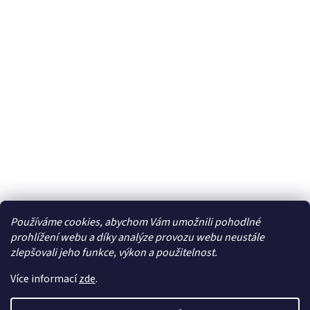
Používáme cookies, abychom Vám umožnili pohodlné
Facebook
prohlížení webu a díky analýze provozu webu neustále
zlepšovali jeho funkce, výkon a použitelnost.
Více informací
zde
.
Vytvořil Shoptet
| Připravil
LemitoMedia s.r.o.