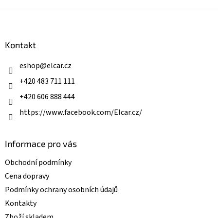
v
l
Z
á
á
d
p
a
a
Kontakt
c
t
í
í
eshop
@
elcar.cz
p
r
+420 483 711 111
v
k
+420 606 888 444
y
v
https://www.facebook.com/Elcar.cz/
ý
p
i
Informace pro vás
s
u
Obchodní podmínky
Cena dopravy
Podmínky ochrany osobních údajů
Kontakty
Zboží skladem