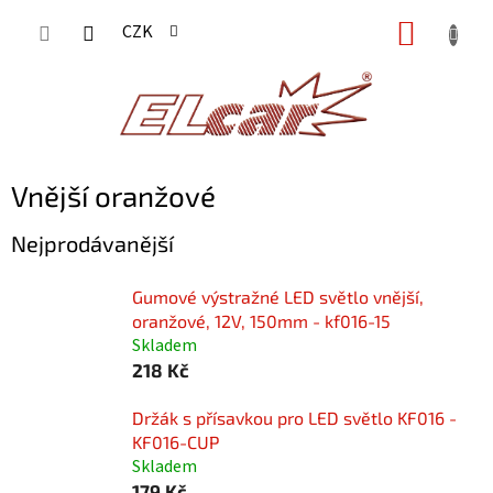
Přejít
NÁKUP
CZK
na
KOŠÍK
obsah
Vnější oranžové
Nejprodávanější
Gumové výstražné LED světlo vnější,
oranžové, 12V, 150mm - kf016-15
Skladem
218 Kč
Držák s přísavkou pro LED světlo KF016 -
KF016-CUP
Skladem
179 Kč