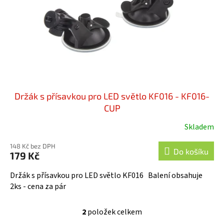
Držák s přísavkou pro LED světlo KF016 - KF016-
CUP
Skladem
148 Kč bez DPH
Do košíku
179 Kč
Držák s přísavkou pro LED světlo KF016 Balení obsahuje
2ks - cena za pár
2
položek celkem
O