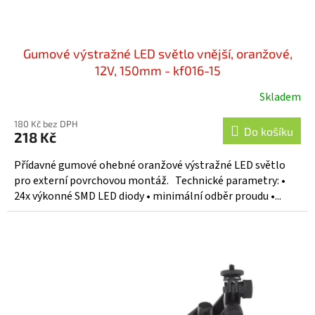
ů
Gumové výstražné LED světlo vnější, oranžové,
12V, 150mm - kf016-15
Skladem
180 Kč bez DPH
Do košíku
218 Kč
Přídavné gumové ohebné oranžové výstražné LED světlo
pro externí povrchovou montáž. Technické parametry: •
24x výkonné SMD LED diody • minimální odběr proudu •...