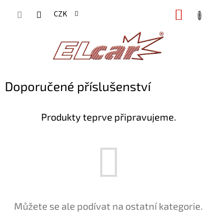
Přejít
NÁKUP
CZK
na
KOŠÍK
obsah
Doporučené příslušenství
Produkty teprve připravujeme.
Můžete se ale podívat na ostatní kategorie.