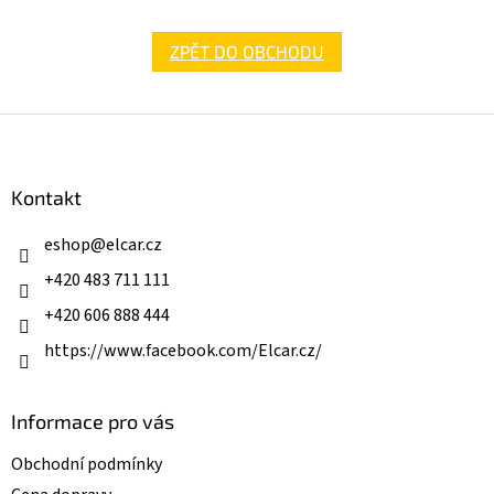
ZPĚT DO OBCHODU
Z
á
p
a
Kontakt
t
í
eshop
@
elcar.cz
+420 483 711 111
+420 606 888 444
https://www.facebook.com/Elcar.cz/
Informace pro vás
Obchodní podmínky