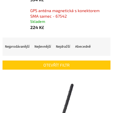
GPS anténa magnetická s konektorem
SMA samec - 67542
Skladem
224 Kč
Ř
a
Nejprodávanější
Nejlevnější
Nejdražší
Abecedně
z
e
n
OTEVŘÍT FILTR
í
p
V
r
ý
o
p
d
i
u
s
k
p
t
r
ů