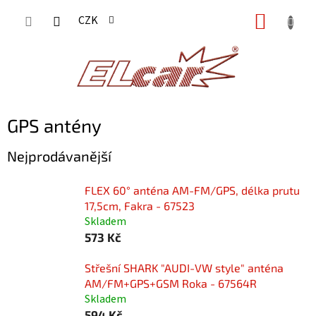
Přejít
NÁKUP
CZK
na
KOŠÍK
obsah
GPS antény
Nejprodávanější
FLEX 60° anténa AM-FM/GPS, délka prutu
17,5cm, Fakra - 67523
Skladem
573 Kč
Střešní SHARK "AUDI-VW style" anténa
AM/FM+GPS+GSM Roka - 67564R
Skladem
594 Kč