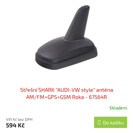
Střešní SHARK "AUDI-VW style" anténa
AM/FM+GPS+GSM Roka - 67564R
Skladem
491 Kč bez DPH
Do košíku
594 Kč