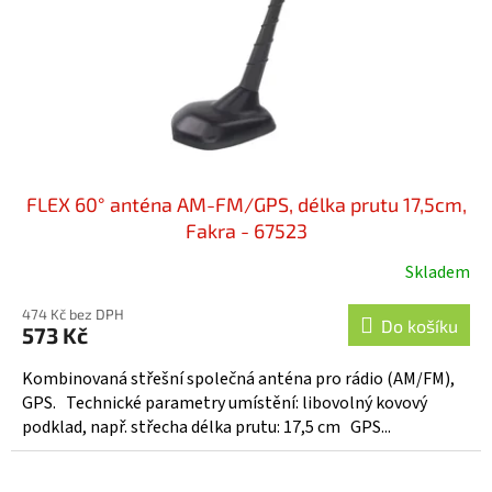
o
d
u
k
t
ů
FLEX 60° anténa AM-FM/GPS, délka prutu 17,5cm,
Fakra - 67523
Skladem
474 Kč bez DPH
Do košíku
573 Kč
Kombinovaná střešní společná anténa pro rádio (AM/FM),
GPS. Technické parametry umístění: libovolný kovový
podklad, např. střecha délka prutu: 17,5 cm GPS...