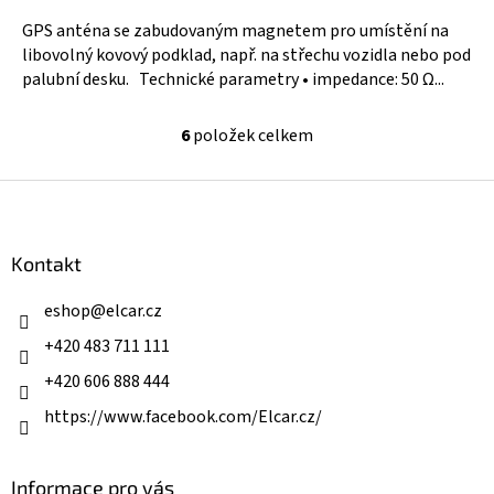
GPS anténa se zabudovaným magnetem pro umístění na
libovolný kovový podklad, např. na střechu vozidla nebo pod
palubní desku. Technické parametry • impedance: 50 Ω...
6
položek celkem
O
v
l
Z
á
á
d
p
a
a
Kontakt
c
t
í
í
eshop
@
elcar.cz
p
r
+420 483 711 111
v
k
+420 606 888 444
y
v
https://www.facebook.com/Elcar.cz/
ý
p
i
Informace pro vás