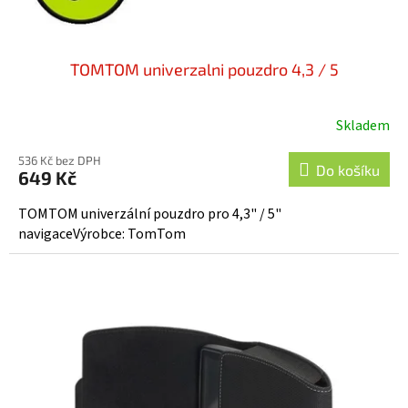
ů
TOMTOM univerzalni pouzdro 4,3 / 5
Skladem
536 Kč bez DPH
Do košíku
649 Kč
TOMTOM univerzální pouzdro pro 4,3" / 5"
navigaceVýrobce: TomTom