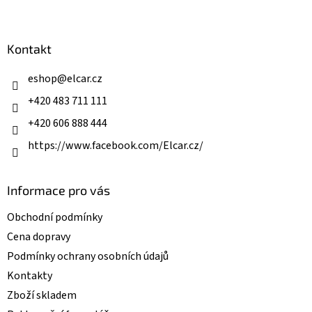
Z
á
á
d
p
a
a
Kontakt
c
t
í
í
eshop
@
elcar.cz
p
r
+420 483 711 111
v
k
+420 606 888 444
y
v
https://www.facebook.com/Elcar.cz/
ý
p
i
Informace pro vás
s
u
Obchodní podmínky
Cena dopravy
Podmínky ochrany osobních údajů
Kontakty
Zboží skladem