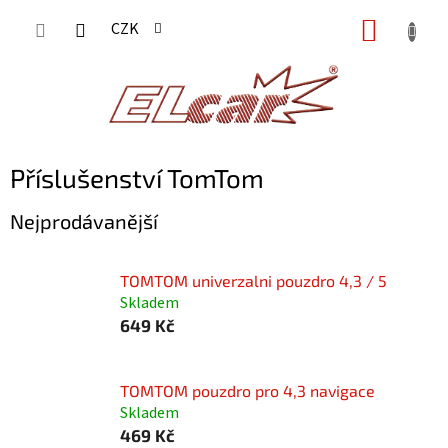
Přejít
NÁKUP
CZK
na
KOŠÍK
obsah
Příslušenství TomTom
Nejprodávanější
TOMTOM univerzalni pouzdro 4,3 / 5
Skladem
649 Kč
TOMTOM pouzdro pro 4,3 navigace
Skladem
469 Kč