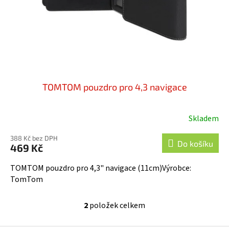
TOMTOM pouzdro pro 4,3 navigace
Skladem
388 Kč bez DPH
Do košíku
469 Kč
TOMTOM pouzdro pro 4,3" navigace (11cm)Výrobce:
TomTom
2
položek celkem
O
v
l