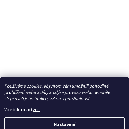
Používáme cookies, abychom Vám umožnili pohodlné
Facebook
prohlížení webu a díky analýze provozu webu neustále
zlepšovali jeho funkce, výkon a použitelnost.
Více informací
zde
.
Vytvořil Shoptet
| Připravil
LemitoMedia s.r.o.
Nastavení