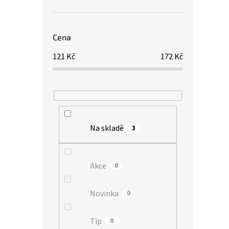
Cena
121
Kč
172
Kč
Na skladě
3
Akce
0
Novinka
0
Tip
0