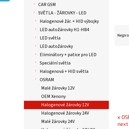
p
CAR GSM
a
n
SVĚTLA - ŽÁROVKY - LED
e
Halogenové žár. + HID výbojky
l
Ř
LED autožárovky H1-HB4
a
Nejpro
LED světla
z
LED autožárovky
e
n
V
Eliminátory + patice pro LED
í
ý
Speciální světla
p
p
Halogenová + HID světla
r
i
o
s
OSRAM
d
p
Malé žárovky 12V
u
r
OEM Xenony
k
o
t
d
Halogenové žárovky 12V
ů
u
Halogenové žárovky 24V
x OS
k
Malé žárovky 24V
t
next 