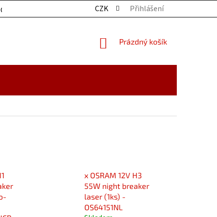
CZK
Přihlášení
OCHRANY OSOBNÍCH ÚDAJŮ
KONTAKTY
ZBOŽÍ SKLADE
NÁKUPNÍ
Prázdný košík
KOŠÍK
H1
x OSRAM 12V H3
aker
55W night breaker
o-
laser (1ks) -
OS64151NL