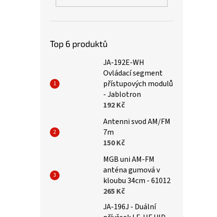
Top 6 produktů
JA-192E-WH
Ovládací segment
přístupových modulů
- Jablotron
192 Kč
Antenni svod AM/FM
7m
150 Kč
MGB uni AM-FM
anténa gumová v
kloubu 34cm - 61012
265 Kč
JA-196J - Duální