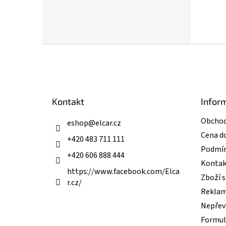
Z
á
p
a
t
Kontakt
Infor
í
Obchod
eshop
@
elcar.cz
Cena d
+420 483 711 111
Podmín
+420 606 888 444
Kontak
https://www.facebook.com/Elca
Zboží 
r.cz/
Reklam
Nepřevz
Formul