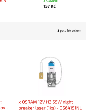
Skladem
HCB
157 Kč
3
položek celkem
t
x OSRAM 12V H3 55W night
box -
breaker laser (1ks) - OS64151NL