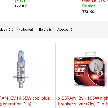
Skladem
OS64150NBS-
Skladem
122 Kč
172 Kč
dávanější
Nejlevnější
Nejdražší
Abecedně
RAM 12V H1 55W cool blue
x OSRAM 12V H1 55W nigh
generation (1ks) -
breaker silver (2ks) Duo-