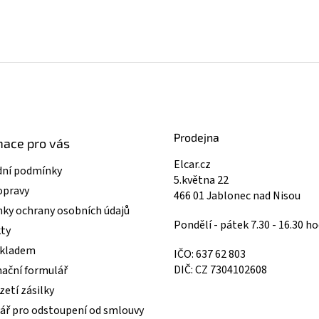
Prodejna
mace pro vás
Elcar.cz
ní podmínky
5.května 22
opravy
466 01 Jablonec nad Nisou
ky ochrany osobních údajů
Pondělí - pátek 7.30 - 16.30 ho
ty
skladem
IČO: 637 62 803
DIČ: CZ 7304102608
ační formulář
etí zásilky
ář pro odstoupení od smlouvy