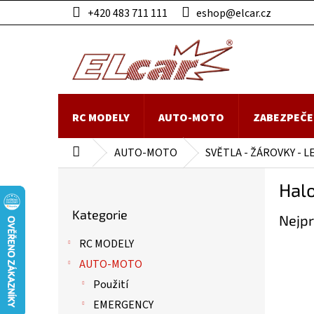
Přejít
+420 483 711 111
eshop@elcar.cz
na
obsah
RC MODELY
AUTO-MOTO
ZABEZPEČE
AUTO-MOTO
SVĚTLA - ŽÁROVKY - L
Domů
P
Hal
o
Přeskočit
s
Kategorie
kategorie
Nejpr
t
r
RC MODELY
a
AUTO-MOTO
n
n
Použití
í
EMERGENCY