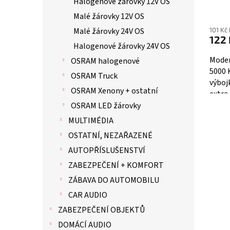
Halogenové žárovky 12V OS
ů
OS6
Malé žárovky 12V OS
101 Kč
Malé žárovky 24V OS
122 
Halogenové žárovky 24V OS
Moder
OSRAM halogenové
5000 
OSRAM Truck
výboj
OSRAM Xenony + ostatní
extra
teplo
OSRAM LED žárovky
MULTIMÉDIA
OSTATNÍ, NEZAŘAZENÉ
AUTOPŘÍSLUŠENSTVÍ
ZABEZPEČENÍ + KOMFORT
ZÁBAVA DO AUTOMOBILU
CAR AUDIO
ZABEZPEČENÍ OBJEKTŮ
DOMÁCÍ AUDIO