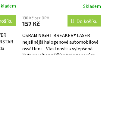
Skladem
Skladem
130 Kč bez DPH
košíku
Do košíku
157 Kč
VER
OSRAM NIGHT BREAKER® LASER
VERSTAR
nejsilnější halogenové automobilové
ada
osvětlení. Vlastnosti: • vylepšená
h
řada nejvýkonnějších halogenových
žárovek OSRAM • až o 150% více...