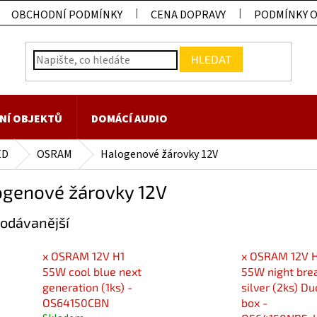
OBCHODNÍ PODMÍNKY
CENA DOPRAVY
PODMÍNKY 
HLEDAT
NÍ OBJEKTŮ
DOMÁCÍ AUDIO
ED
OSRAM
Halogenové žárovky 12V
ogenové žárovky 12V
odávanější
x OSRAM 12V H1
x OSRAM 12V 
55W cool blue next
55W night bre
generation (1ks) -
silver (2ks) Du
OS64150CBN
box -