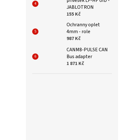
přívěsek LF-HF UID -
JABLOTRON
155 Kč
Ochranny oplet
4mm - role
987 Kč
CANM8-PULSE CAN
Bus adapter
1 871 Kč