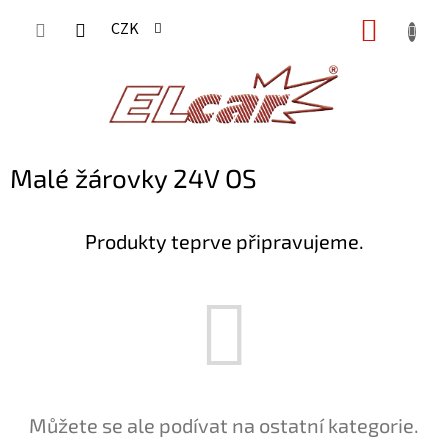
Přejít
NÁKUP
CZK
na
KOŠÍK
obsah
Malé žárovky 24V OS
Produkty teprve připravujeme.
Můžete se ale podívat na ostatní kategorie.