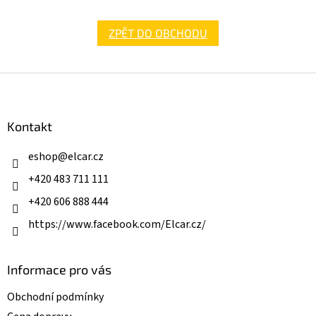
ZPĚT DO OBCHODU
Z
á
p
a
Kontakt
t
í
eshop
@
elcar.cz
+420 483 711 111
+420 606 888 444
https://www.facebook.com/Elcar.cz/
Informace pro vás
Obchodní podmínky