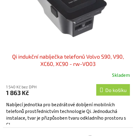
o
d
u
k
t
ů
Qi indukční nabíječka telefonů Volvo S90, V90,
XC60, XC90 - rw-VO03
Skladem
Průměrné
hodnocení
1 540 Kč bez DPH
produktu
Do košíku
1 863 Kč
je
5,0
Nabíjecí jednotka pro bezdrátové dobíjení mobilních
z
telefonů prostřednictvím technologie Qi. Jednoduchá
5
instalace, tvar je přizpůsoben tvaru odkladního prostoru s
hvězdiček.
CL...