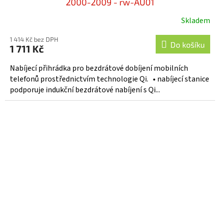
2000-2009 - rw-AU01
Skladem
1 414 Kč bez DPH
Do košíku
1 711 Kč
Nabíjecí přihrádka pro bezdrátové dobíjení mobilních
telefonů prostřednictvím technologie Qi. • nabíjecí stanice
podporuje indukční bezdrátové nabíjení s Qi...