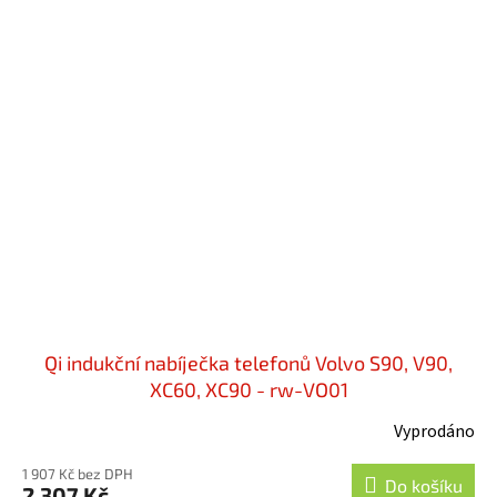
Qi indukční nabíječka telefonů Volvo S90, V90,
XC60, XC90 - rw-VO01
Vyprodáno
1 907 Kč bez DPH
Do košíku
2 307 Kč