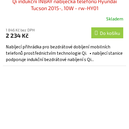
Qi indukční INBAY nabíječka telefonů Hyundai
Tucson 2015-, 10W - rw-HY01
Skladem
1 846 Kč bez DPH
Do košíku
2 234 Kč
Nabíjecí přihrádka pro bezdrátové dobíjení mobilních
telefonů prostřednictvím technologie Qi. • nabíjecí stanice
podporuje indukční bezdrátové nabíjení s Qi...