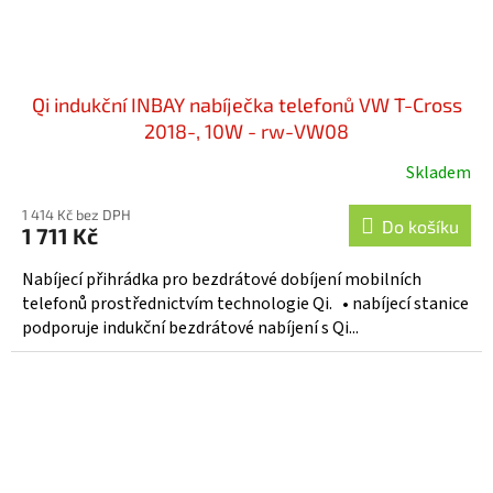
Qi indukční INBAY nabíječka telefonů VW T-Cross
2018-, 10W - rw-VW08
Skladem
1 414 Kč bez DPH
Do košíku
1 711 Kč
Nabíjecí přihrádka pro bezdrátové dobíjení mobilních
telefonů prostřednictvím technologie Qi. • nabíjecí stanice
podporuje indukční bezdrátové nabíjení s Qi...