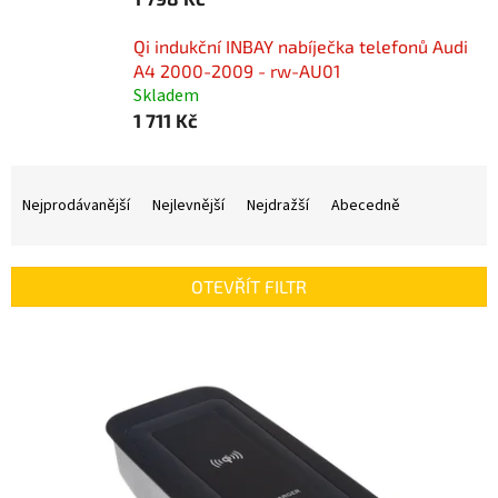
Qi indukční INBAY nabíječka telefonů Audi
A4 2000-2009 - rw-AU01
Skladem
1 711 Kč
Ř
a
Nejprodávanější
Nejlevnější
Nejdražší
Abecedně
z
e
n
OTEVŘÍT FILTR
í
p
V
r
ý
o
p
d
i
u
s
k
p
t
r
ů