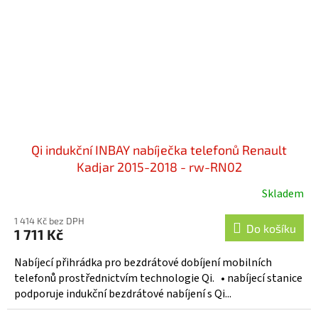
Qi indukční INBAY nabíječka telefonů Renault
Kadjar 2015-2018 - rw-RN02
Skladem
1 414 Kč bez DPH
Do košíku
1 711 Kč
Nabíjecí přihrádka pro bezdrátové dobíjení mobilních
telefonů prostřednictvím technologie Qi. • nabíjecí stanice
podporuje indukční bezdrátové nabíjení s Qi...