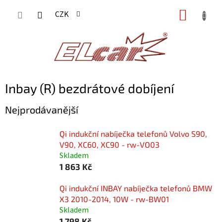
Přejít
NÁKUP
CZK
na
KOŠÍK
obsah
Inbay (R) bezdrátové dobíjení
Nejprodávanější
Qi indukční nabíječka telefonů Volvo S90,
V90, XC60, XC90 - rw-VO03
Skladem
1 863 Kč
Qi indukční INBAY nabíječka telefonů BMW
X3 2010-2014, 10W - rw-BW01
Skladem
1 798 Kč