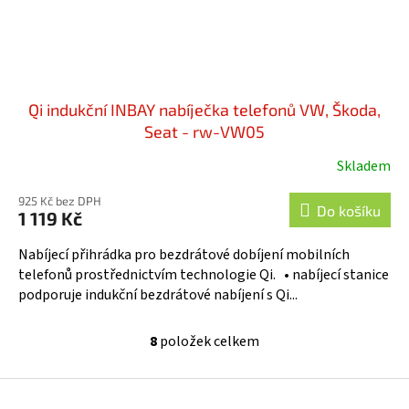
Qi indukční INBAY nabíječka telefonů VW, Škoda,
Seat - rw-VW05
Skladem
925 Kč bez DPH
Do košíku
1 119 Kč
Nabíjecí přihrádka pro bezdrátové dobíjení mobilních
telefonů prostřednictvím technologie Qi. • nabíjecí stanice
podporuje indukční bezdrátové nabíjení s Qi...
8
položek celkem
O
v
l
Z
á
á