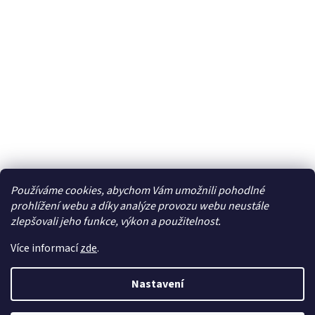
Používáme cookies, abychom Vám umožnili pohodlné
Facebook
prohlížení webu a díky analýze provozu webu neustále
zlepšovali jeho funkce, výkon a použitelnost.
Více informací
zde
.
Vytvořil Shoptet
| Připravil
LemitoMedia s.r.o.
Nastavení
Copyright 2026
Elcar - elektrospecialista - RC modely,
autorádia, navigace, alarmy, domácí audio
. Všechna