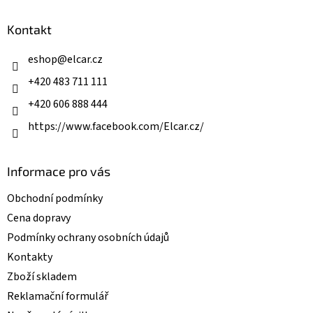
d
p
a
a
Kontakt
c
t
í
í
eshop
@
elcar.cz
p
r
+420 483 711 111
v
k
+420 606 888 444
y
v
https://www.facebook.com/Elcar.cz/
ý
p
i
Informace pro vás
s
u
Obchodní podmínky
Cena dopravy
Podmínky ochrany osobních údajů
Kontakty
Zboží skladem
Reklamační formulář