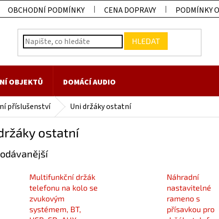
OBCHODNÍ PODMÍNKY
CENA DOPRAVY
PODMÍNKY 
HLEDAT
NÍ OBJEKTŮ
DOMÁCÍ AUDIO
í příslušenství
Uni držáky ostatní
držáky ostatní
odávanější
Multifunkční držák
Náhradní
telefonu na kolo se
nastavitelné
zvukovým
rameno s
systémem, BT,
přísavkou pro