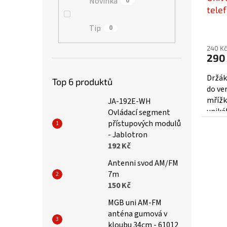
Novinka
0
tele
mřížk
Tip
0
240 Kč
290
Držák
Top 6 produktů
do ver
mřížk
JA-192E-WH
uniká
Ovládací segment
mimoř
přístupových modulů
situac
- Jablotron
192 Kč
Antenni svod AM/FM
7m
150 Kč
MGB uni AM-FM
anténa gumová v
kloubu 34cm - 61012