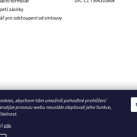
DIČ: CZ 7304102608
ační formulář
etí zásilky
ář pro odstoupení od smlouvy
ookies, abychom Vám umožnili pohodlné prohlížení
analýze provozu webu neustále zlepšovali jeho funkce,
itelnost.
cí
zde
.