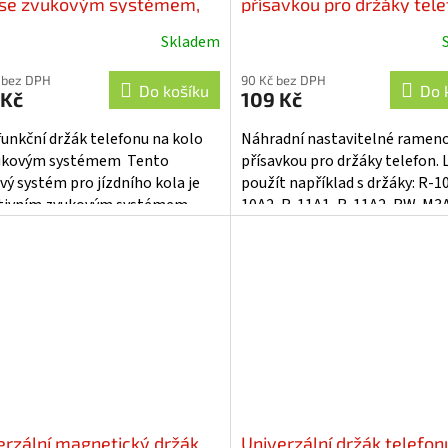
 se zvukovým systémem,
přísavkou pro držáky tele
SB, SD, AUX - r14bt
r-A1
Skladem
 bez DPH
90 Kč bez DPH
Do košíku
Do 
 Kč
109 Kč
funkční držák telefonu na kolo
Náhradní nastavitelné rameno
vukovým systémem Tento
přísavkou pro držáky telefon. 
vý systém pro jízdního kola je
použít například s držáky: R-1
tivním zvukovým systémem,
10A2, R-11A1, R-11A2, RW-M3
 vám umožní si užít svou
M3A2, RW-M4A1, RW-M4A2, RW-
nou...
erzální magnetický držák
Univerzální držák telefon