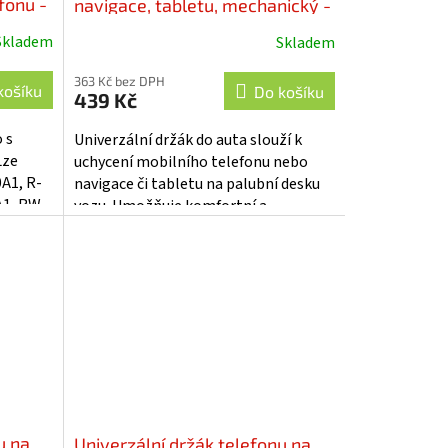
fonu -
navigace, tabletu, mechanický -
r-13M4
Skladem
Skladem
363 Kč bez DPH
košíku
Do košíku
439 Kč
 s
Univerzální držák do auta slouží k
Lze
uchycení mobilního telefonu nebo
0A1, R-
navigace či tabletu na palubní desku
A1, RW-
vozu. Umožňuje komfortní a
M5....
bezproblémové používání mobilního
telefonu...
u na
Univerzální držák telefonu na