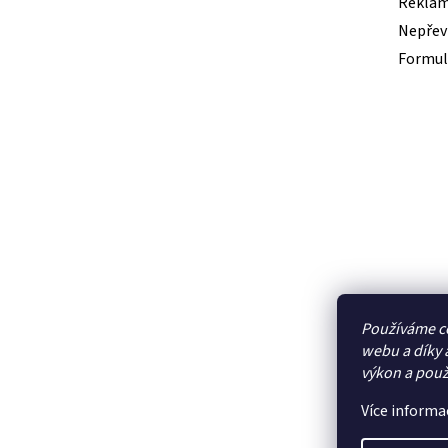
Reklam
Nepřevz
Formul
Používáme c
webu a díky 
výkon a použ
Více informa