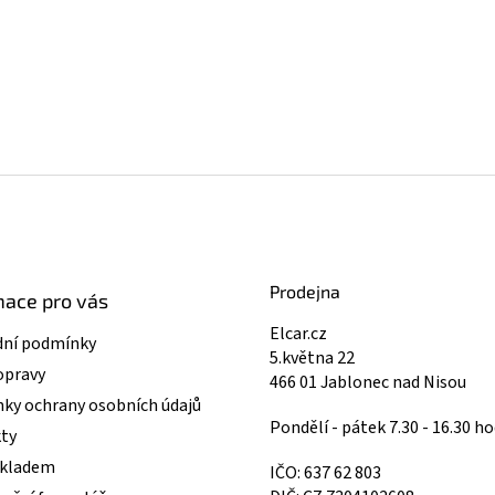
v
k
y
v
ý
p
i
s
u
Prodejna
mace pro vás
Elcar.cz
ní podmínky
5.května 22
opravy
466 01 Jablonec nad Nisou
ky ochrany osobních údajů
Pondělí - pátek 7.30 - 16.30 ho
ty
skladem
IČO: 637 62 803