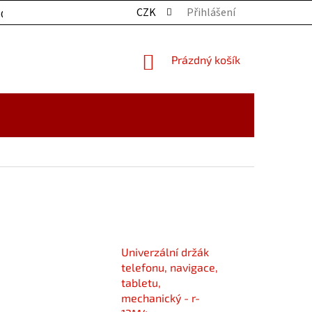
CZK
Přihlášení
OCHRANY OSOBNÍCH ÚDAJŮ
KONTAKTY
ZBOŽÍ SKLADE
NÁKUPNÍ
Prázdný košík
KOŠÍK
Univerzální držák
telefonu, navigace,
tabletu,
mechanický - r-