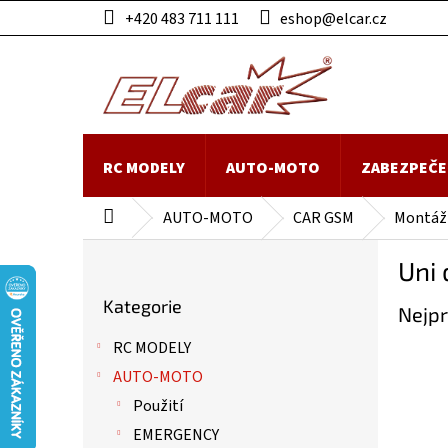
Přejít
+420 483 711 111
eshop@elcar.cz
na
obsah
RC MODELY
AUTO-MOTO
ZABEZPEČE
AUTO-MOTO
CAR GSM
Montážn
Domů
P
Uni 
o
Přeskočit
s
Kategorie
kategorie
Nejpr
t
r
RC MODELY
a
AUTO-MOTO
n
n
Použití
í
EMERGENCY