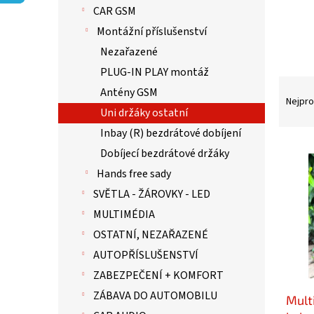
p
CAR GSM
a
n
Montážní příslušenství
e
Nezařazené
l
PLUG-IN PLAY montáž
Ř
Antény GSM
a
Nejpro
Uni držáky ostatní
z
e
Inbay (R) bezdrátové dobíjení
n
V
Dobíjecí bezdrátové držáky
í
ý
Hands free sady
p
p
r
i
SVĚTLA - ŽÁROVKY - LED
o
s
MULTIMÉDIA
d
p
OSTATNÍ, NEZAŘAZENÉ
u
r
k
o
AUTOPŘÍSLUŠENSTVÍ
t
d
ZABEZPEČENÍ + KOMFORT
ů
u
ZÁBAVA DO AUTOMOBILU
Mult
k