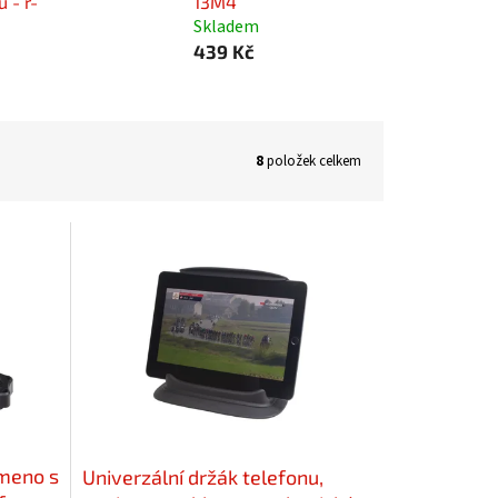
 - r-
13M4
Skladem
439 Kč
8
položek celkem
ameno s
Univerzální držák telefonu,