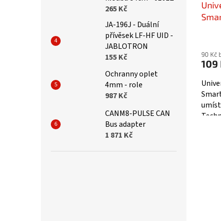
Univ
265 Kč
Smar
JA-196J - Duální
přívěsek LF-HF UID -
JABLOTRON
90 Kč 
155 Kč
109
Ochranny oplet
Unive
4mm - role
Smart
987 Kč
umíst
CANM8-PULSE CAN
Techn
Bus adapter
všechn
1 871 Kč