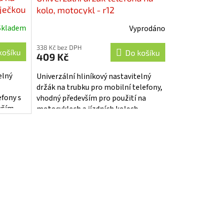
íječkou
kolo, motocykl - r12
Skladem
Vyprodáno
338 Kč bez DPH
košíku
Do košíku
409 Kč
elný
Univerzální hliníkový nastavitelný
držák na trubku pro mobilní telefony,
efony s
vhodný především pro použití na
vším
motocyklech a jízdních kolech.
jízdních
Technické parametry: • určeno...