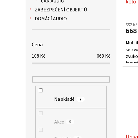
CAR AUDIO
t
kolo
ů
BT, U
ZABEZPEČENÍ OBJEKTŮ
DOMÁCÍ AUDIO
552 Kč
668
Multi
Cena
se z
108
Kč
669
Kč
zvuko
inova
který
oblíbe
Na skladě
7
Akce
0
Univ