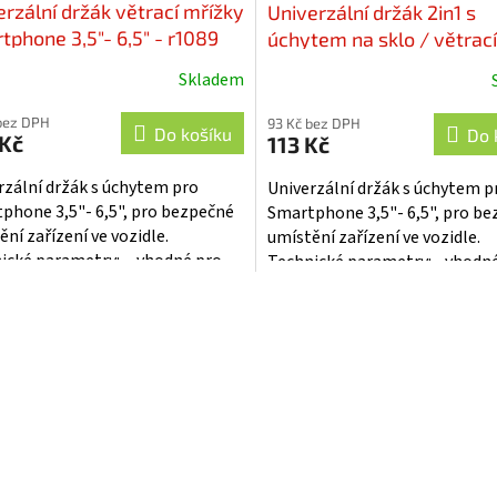
erzální držák větrací mřížky
Univerzální držák 2in1 s
tphone 3,5"- 6,5" - r1089
úchytem na sklo / větrací
mřížky Smartphone 3,5"- 6
Skladem
r1090
bez DPH
93 Kč bez DPH
Do košíku
Do 
 Kč
113 Kč
rzální držák s úchytem pro
Univerzální držák s úchytem p
phone 3,5"- 6,5", pro bezpečné
Smartphone 3,5"- 6,5", pro b
ění zařízení ve vozidle.
umístění zařízení ve vozidle.
ické parametry: • vhodné pro
Technické parametry: • vhodn
y chytré telefony, GPS a...
všechny chytré telefony, GPS a.
O
v
l
á
d
a
c
í
p
r