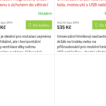
fonu s úchytem do větrací
kolo, motocykl s USB nab
y - r-11A2
- r13usb
Skladem
 bez DPH
442 Kč bez DPH
Do košíku
Do 
 Kč
535 Kč
 je ideální pro instalaci zejména
Univerzální hliníkový nastavit
tikální, ale i horizontální
držák na trubku nebo na
y ventilace díky svému
přišroubování pro mobilní tel
tnímu systému. Slibuje tak
USB nabíječkou, vhodný přede
ádnou stabilitu za každé
pro použití na motocyklech a 
e má...
kolech....