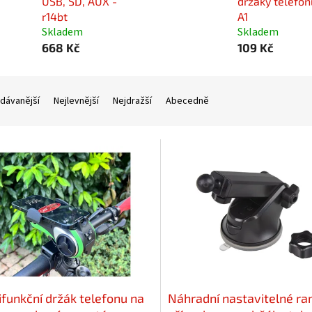
USB, SD, AUX -
držáky telefonu
r14bt
A1
Skladem
Skladem
668 Kč
109 Kč
dávanější
Nejlevnější
Nejdražší
Abecedně
ifunkční držák telefonu na
Náhradní nastavitelné r