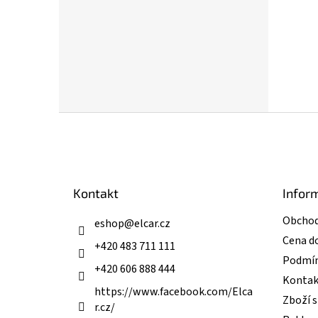
Z
á
p
a
t
Kontakt
Infor
í
Obchod
eshop
@
elcar.cz
Cena d
+420 483 711 111
Podmín
+420 606 888 444
Kontak
https://www.facebook.com/Elca
Zboží 
r.cz/